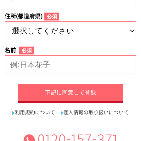
サイトマップ
利用規約
プライバシーポリシー
運営会社
看護師の求人・転職なら
採用ご担当者様へ
『クリックジョブ看護』
介護職求人支援サービス『クリックジョブ介護』運営会社:
ライフワンズ株式会社 ( 厚生労働大臣許可 )13- ユ -303765
Copyright©LifeOnes Ltd. All Rights Reserved