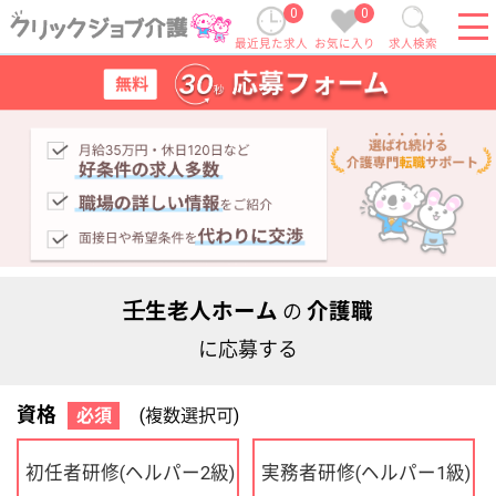
0
0
最近見た求人
お気に入り
求人検索
壬生老人ホーム
介護職
の
に応募する
資格
必須
(複数選択可)
初任者研修
実務者研修
(ヘルパー2級)
(ヘルパー1級)
介護福祉士
社会福祉士
ケアマネジャー
PT
OT
その他・なし