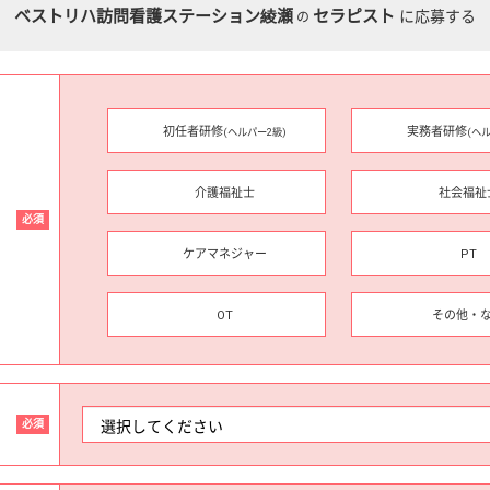
ベストリハ訪問看護ステーション綾瀬
セラピスト
に応募する
の
初任者研修
実務者研修
(ヘルパー2級)
(ヘ
介護福祉士
社会福祉
必須
ケアマネジャー
PT
OT
その他・
必須