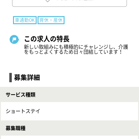
募集詳細
サービス種類
ショートステイ
募集職種
介護職
給与
月給：217,500円〜257,500円
昇給：あり
賞与：あり
応募資格
介護福祉士
実務者研修（ヘルパー1級）
初任者研修（ヘルパー2級）