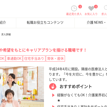
0
0
最近見た求人
お気に入り
求人
紹介
転職お役立ちコンテンツ
介護 NEWS
求人詳細
や希望をもとにキャリアプランを描ける職場です！
OK
車通勤OK
住宅手当あり
育休・産休
平成24年4月に開設。隣接の医療法人
ります。「今を大切に、今を豊かに」
しています。
おすすめポイント
経験がなくてもOK！介護業界初
★
住宅手当あり！家計をサポート