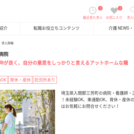
0
0
最近見た求人
お気に入り
求人
紹介
転職お役立ちコンテンツ
介護 NEWS
求人詳細
病院
仲が良く、自分の意思をしっかりと言えるアットホームな職
OK
育休・産休
託児所あり
埼玉県入間郡三芳町の病院・看護師・
！未経験OK、車通勤OK、育休・産休
はお気軽にお問合せください！