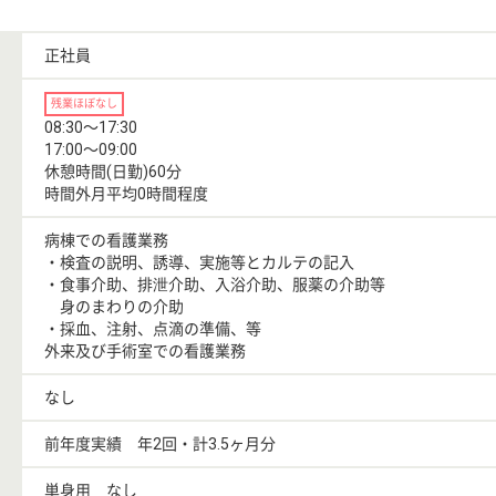
正社員
残業ほぼなし
08:30〜17:30
17:00〜09:00
休憩時間(日勤)60分
時間外月平均0時間程度
病棟での看護業務
・検査の説明、誘導、実施等とカルテの記入
・食事介助、排泄介助、入浴介助、服薬の介助等
身のまわりの介助
・採血、注射、点滴の準備、等
外来及び手術室での看護業務
なし
前年度実績 年2回・計3.5ヶ月分
単身用 なし