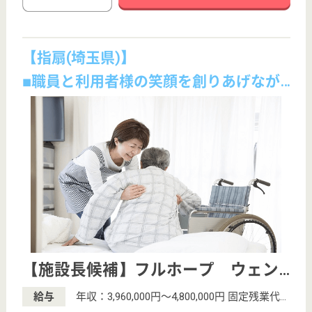
介護職求人支援サービス『クリックジョブ介護』運営会社:
ライフワンズ株式会社 ( 厚生労働大臣許可 )13- ユ -303765
Copyright©LifeOnes Ltd. All Rights Reserved