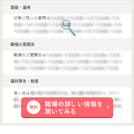
【指扇(埼玉県)】
■資格・経験・ブランク不問！リフレッシュ休暇や誕生日休暇もあり！生活支援員のお仕事です
【生活支援員】フルホープ ウェントス指扇
給与
月給：221,000円〜231,000円 基本給：168,000円〜178,000円 資格手当：4,000円〜20,000円 （実務者研修（ヘルパー1級））4,000円 （介護福祉士）20,000円 夜勤手当：6,000円／回・4回／月 業務手当：3,000円 精勤手当 10,000円 地域手当 5,000円 子供手当 5,000円～25,000円 送迎手当 150円／回 送迎可能な方のみ対象 特別手当 5,000円（夜勤に1回でも入る方が対象） 処遇改善手当は賞与に含まれる 昇給：あり 年1回 500円～／月 給与支払日：毎月末日締 翌月25日支払い
勤務地
埼玉県さいたま市西区指扇1395-1
職種
生活支援員
雇用形態
正社員
給料多め
休み多め
無資格可
未経験OK
車通勤OK
ブランクOK
育休・産休