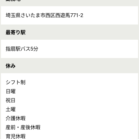
正社員(日勤のみ)
備考
加入保険：厚生年金、健康保険、雇用保険、労災保険
試用期間：あり（2ヶ月） 同条件
退職制度：定年60歳 再雇用65歳まで 退職金あり (勤
続3年以上)
通勤：車通勤可（駐車場あり） 通勤手当月上限 25,000
円まで支給
入居可能住宅：単身用 なし 家庭用 なし
受動喫煙対策：屋内禁煙
利用可能な託児所：あり さくらナースリー（月～土
7:30～18:30）
求人についてのお問い合わせ
お問い合わせの内容を選択
保有資格を
い
必須
保有資格
必須