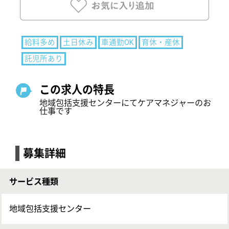
募集詳細
サービス種類
地域包括支援センター
募集職種
主任ケアマネジャー
給与
給料多め
月給：263,000円〜374,000円
基本給：215,400円〜
固定残業代：あり 月20時間分 33,600円
主任ケアマネジャー手当 8,000円
キャリア手当 1,000円～111,000円
調整手当 5,000円 ※社内規定に沿って支給
役付手当 24,000円
保育手当 16,000円（小学校就業前のお子さまを
持つひとり親に支給）
プラン実績手当