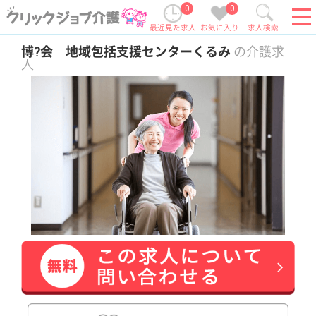
0
0
最近見た求人
お気に入り
求人検索
博?会 地域包括支援センターくるみ
の介護求
人
給料多め
土日休み
車通勤OK
育休・産休
託児所あり
この求人の特長
地域包括支援センターにてケアマネジャーのお
仕事です