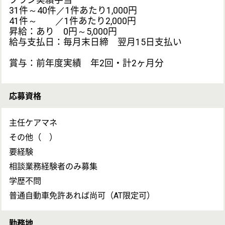
シフト制
日曜
祝日
土曜
介護休暇
産前・産後休暇
育児休暇
看護休暇
年間休日118日
育児休暇取得実績あり
有給休暇 あり
※シフトにより土・日・祝日勤務の可能性あり、その場
合は平日振替休
仕事の内容
担当圏域にお住まいの高齢者の総合相談窓口となりま
す。
介護保険の相談、申請支援、消費者被害、後見人制度な
どの権利擁護に関わる相談をおこなう仕事です。
雇用形態