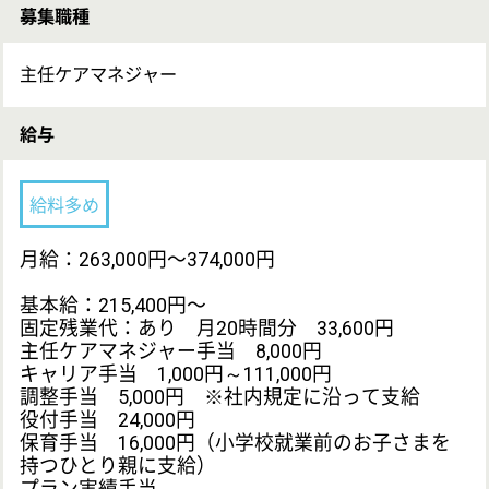
31件～40件／1件あたり1,000円
41件～ ／1件あたり2,000円
昇給：あり 0円～5,000円
給与支払日：毎月末日締 翌月15日支払い
賞与：前年度実績 年2回・計2ヶ月分
応募資格
主任ケアマネ
その他（ ）
要経験
相談業務経験者のみ募集
学歴不問
普通自動車免許あれば尚可（AT限定可）
勤務地
埼玉県さいたま市西区西遊馬771-2
最寄り駅
指扇駅バス5分
休み