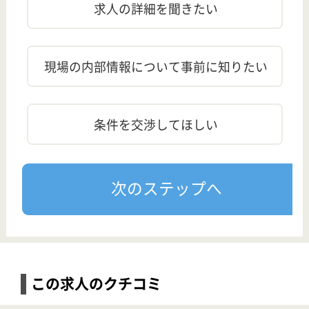
【西大宮(埼玉県)】
■【福利厚生充実◎】年間休日130日◎『多彩な働き方実践企業』最上級のゴールド認定☆職員の働きやすさを重視している職場です！
【介護職】永寿荘 扇の森
給与
月給：242,000円〜335,000円 基本給：160,000円〜285,000円 夜勤手当：4,000円／回・4〜5回／月 処遇改善手当：40,000円 調整手当 10,000円 住宅手当 （賃貸世帯主）10,000円（持家世帯主）なし 処遇改善資格手当 （介護福祉士）5,000円 処遇改善夜勤手当 3,000円／回（4回程度） 昇給：あり 年1回 ～6,000円／月 給与支払日：毎月末日締 翌月25日支払い
勤務地
埼玉県さいたま市西区大字高木602‐1
職種
介護職
雇用形態
正社員
給料多め
休み多め
無資格可
未経験OK
車通勤OK
住宅手当あり
育休・産休
託児所あり