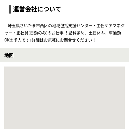
【指扇(埼玉県)】
■職員と利用者様の笑顔を創りあげながら、施設の管理をお願いします
【施設長候補】フルホープ ウェントス指扇
給与
年収：3,960,000円〜4,800,000円 固定残業代：あり 月40時間分 80,000円 昇給：あり 年1回 個人の業績に依る
勤務地
埼玉県さいたま市西区指扇1395-1
職種
施設長候補
雇用形態
正社員(日勤のみ)
給料多め
休み多め
車通勤OK
育休・産休