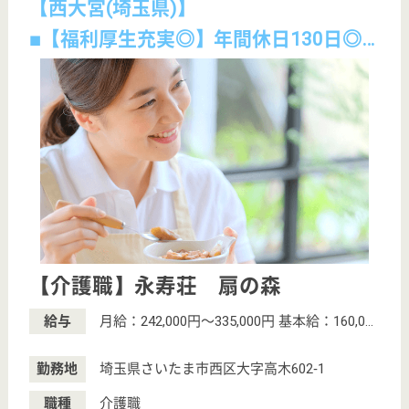
こちらの施設のその他の求人
看護職 正社員(日勤のみ)
給与
月給：255,000円〜366,000円
職種
看護職
土日休み
車通勤OK
育休・産休
託児所あり
サービス紹介
クリックジョブ介護とは
ご利用の流れ