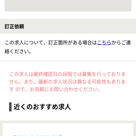
【西大宮(埼玉県)】
■月給45万円～の高待遇！キャリアアップ可能★年間休日122日♪
【サービス管理責任者】サクラ荘 西大宮
給与
年収：5,400,000円〜 月給：450,000円〜 基本給：295,900円〜 固定残業代：あり 月45時間分 104,100円 昇給：あり 年1回 人事評価、考課 給与支払日：毎月末日締 翌月25日支払い
勤務地
埼玉県さいたま市西区大字指扇664-14
職種
サービス管理責任者
雇用形態
正社員
給料多め
休み多め
車通勤OK
ブランクOK
育休・産休