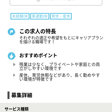
残業は少なく、プライベートや家庭との両
立がしやすい環境です
産休、育児休暇などがあり、長く勤めやす
い環境が特徴です
募集詳細
サービス種類
病院
募集職種
看護職
給与
時給：1,500円〜1,600円
時給詳細 正看護師 1,600円 准看護師 1,500円
給与支払日：毎月20日締 当月27日支払い
応募資格
正看護師