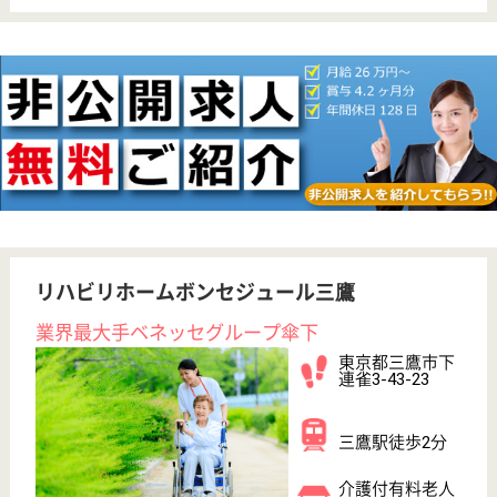
育休・産休
寮あり
駅徒歩10分以内
WEB問合せ
詳細を見る
メディカル・リハビリホームグランダ玉川学園
業界最大手ベネッセ運営
東京都町田市南
大谷4-24-34
玉川学園前駅徒
歩13分
介護付有料老人
ホーム
2009年12月OPEN、200以上の高齢者向けホームを展
開、社員が「安心して、長く、働きやすい」職場づく
りを目指し、様々な福利厚生・各種制度を用意してい
ます
サービススタッフ 正社員
給与
月給：252,000円〜280,000円
職種
介護職
育休・産休
寮あり