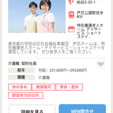
プライバシーポリシー
運営会社
採用ご担当者様へ
お知らせ
看護師の求人・転職なら
『クリックジョブ看護』
介護職求人支援サービス『クリックジョブ介護』運営会社:
ライフワンズ株式会社 ( 厚生労働大臣許可 )13- ユ -303765
Copyright©LifeOnes Ltd. All Rights Reserved
?>