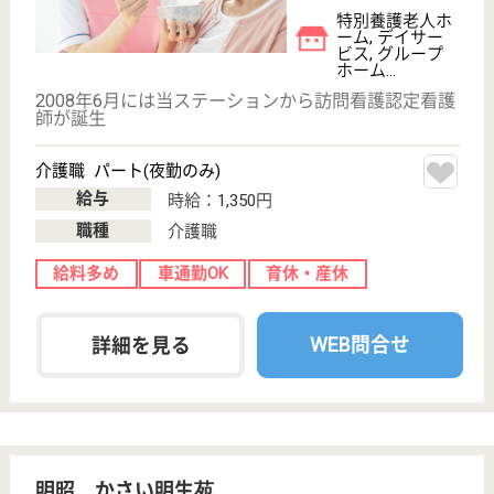
もっとみる（21-40 件 /1662 件）
現在の検索条件
東京都
変更
エリア・駅
実務者研修（ヘルパー1級）
変更
こだわり条件
;
事業所情報の一部は、厚生労働省の介護事業所・生活関連情報
検索「介護サービス情報公表システム 」から転載しておりま
す。