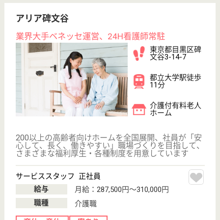
リハビリホームボンセジュール南千束
業界最大手ベネッセグループ
東京都大田区南
千束1-1-8
長原駅徒歩5分,
旗の台駅徒歩7
分, 北千束駅徒...
介護付有料老人
ホーム
2012年4月OPEN
サービススタッフ 正社員
給与
月給：287,500円〜310,000円
職種
介護職
育休・産休
寮あり
駅徒歩10分以内
WEB問合せ
詳細を見る
グランダ大井町