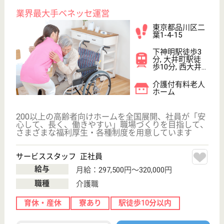
す。完全個室の居室で、リハビリを専門的に行う施設
も完備しています。近くには江戸川の菖蒲園や、相撲
部屋もあるので年間を通して各種イベントも盛りだく
さんに用意をしています。医療面のサポート体制も万
全ですので、家族も安心してスタッフに任せられま
す。
夜勤専従 正社員
給与
月給：332,690円〜345,590円
職種
介護職
給料多め
休み多め
未経験OK
育休・産休
WEB問合せ
詳細を見る
白十字会 東京ばんなん白光園
東京都東村山市
諏訪町2-26-1
東村山駅車10分
介護老人保健施
設, デイケア, シ
ョートステイ,
居...