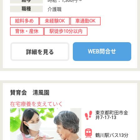
阿佐ヶ谷駅徒歩
4分
クリニック, 居
宅介護支援事業
所, 訪問介護, 訪
問...
東京都の医療法人社団 野﨑クリニックは、クリニッ
ク・居宅介護支援事業所・訪問介護を運営していま
す。 ぜひ各求人をご覧ください。
訪問介護 正社員(日勤のみ)
給与
月給：210,000円〜230,000円
職種
介護職
未経験OK
育休・産休
駅徒歩10分以内
WEB問合せ
詳細を見る
サービス提供責任者 正社員(日勤のみ)
給与
月給：250,000円〜285,000円
職種
サービス提供責任者
給料多め
未経験OK
育休・産休
駅徒歩10分以内
WEB問合せ
詳細を見る