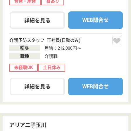
業界最大手ベネッセ運営
東京都品川区二
葉1-4-15
下神明駅徒歩3
分, 大井町駅徒
歩10分, 西大井...
介護付有料老人
ホーム
200以上の高齢者向けホームを全国展開、社員が「安
心して、長く、働きやすい」職場づくりを目指して、
さまざまな福利厚生・各種制度を用意しています
サービススタッフ 正社員
給与
月給：297,500円〜320,000円
職種
介護職
育休・産休
寮あり
駅徒歩10分以内
WEB問合せ
詳細を見る
メディカル・リハビリホームボンセジュール保
谷
業界最大手ベネッセ運営