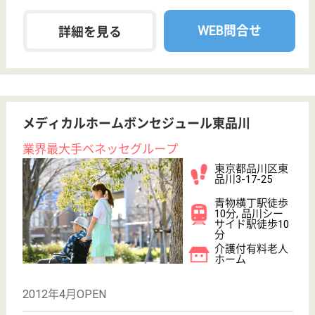
吉祥寺駅バス10
分
介護付有料老人
ホーム
ソノラス･コート三鷹から新宿・渋谷へはバスと電車
を乗り継いで30～40分の距離これまでの生活スタイ
ルをそのまま継続させることができる立地
介護職 正社員
給与
月給：261,000円〜296,000円
職種
介護職
給料多め
未経験OK
育休・産休
WEB問合せ
詳細を見る
国立メディカルケア
自己治癒力が高まる看護ケア
東京都国立市東
1-17-20
国立駅徒歩4分