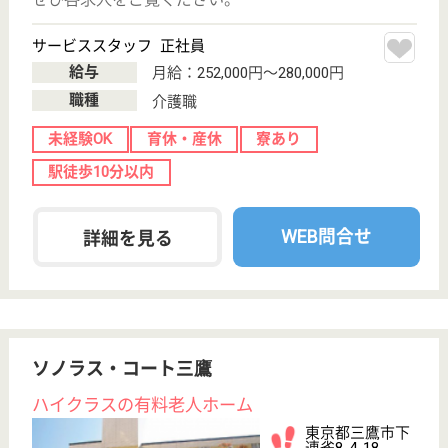
介護職 契約社員
給与
月給：231,000円〜295,000円
職種
介護職
休み多め
無資格可
育休・産休
駅徒歩10分以内
WEB問合せ
詳細を見る
介護職 正社員
給与
月給：238,000円〜294,600円
職種
介護職
休み多め
未経験OK
住宅手当あり
育休・産休
駅徒歩10分以内
WEB問合せ
詳細を見る
朔望会 ビオラ
年1回の昇給、年2回の賞与支給に貴方の頑張りを
しっかり反映します。勤続年数2年以上で退職金支