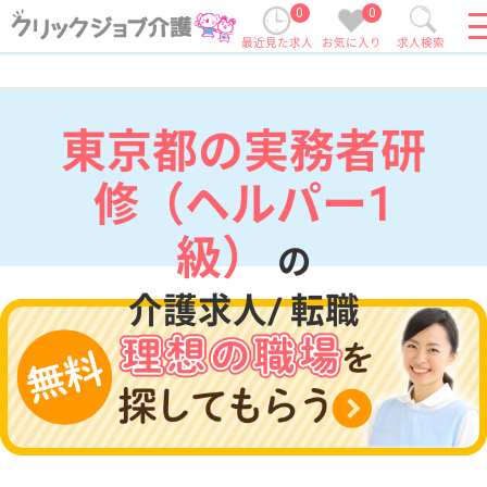
0
0
最近見た求人
お気に入り
求人検索
東京都の実務者研
修（ヘルパー1
級）
の
介護求人/ 転職
現在の検索条件
東京都
変更
エリア・駅
実務者研修（ヘルパー1級）
変更
こだわり条件