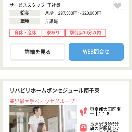
訪問介護, 居宅
介護支援事業所,
訪問看護
事業所のモットーは、1日10日分の知識を入れるこ
と、そのような環境なので知らず知らずのうちに笑い
や専門的な知識が豊富になります、他職種間が刺激し
あう楽しい職場
介護職 パート(日勤のみ)
給与
時給：1,300円〜
職種
介護職
給料多め
未経験OK
車通勤OK
育休・産休
駅徒歩10分以内
WEB問合せ
詳細を見る
賛育会 清風園
在宅療養を支えていく
東京都町田市金
井7-17-13
鶴川駅バス13分