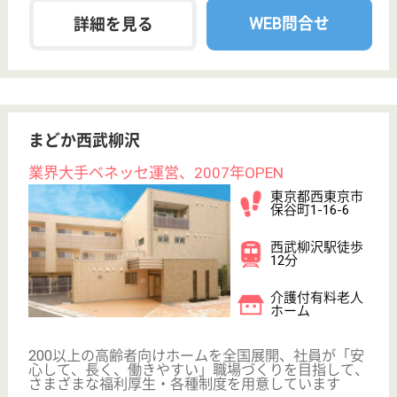
アリア碑文谷
業界大手ベネッセ運営、24H看護師常駐
東京都目黒区碑
文谷3-14-7
都立大学駅徒歩
11分
介護付有料老人
ホーム
200以上の高齢者向けホームを全国展開、社員が「安
心して、長く、働きやすい」職場づくりを目指して、
さまざまな福利厚生・各種制度を用意しています
サービススタッフ 正社員
給与
月給：287,500円〜310,000円
職種
介護職
育休・産休
寮あり
WEB問合せ
詳細を見る
介護予防スタッフ 正社員(日勤のみ)
給与
月給：212,000円〜
職種
介護職