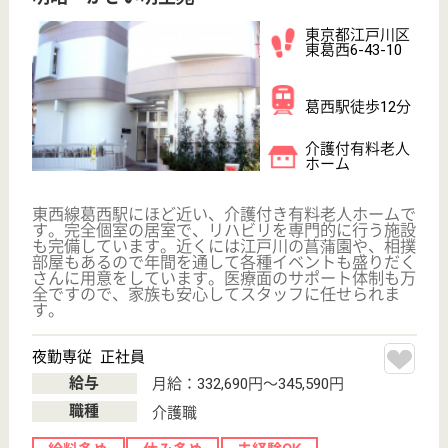
介護の転職支援サービスお申込み
30
簡単
登録
秒
保有資格を選択してくださ
誕生年を入
い
誕生年
必須
保有資格
必須
初任者研修
実務者研修
(ヘルパー2級)
(ヘルパー1級)
介護福祉士
社会福祉士
戻る
ケアマネジャー
PT
次のステッ
OT
その他・なし