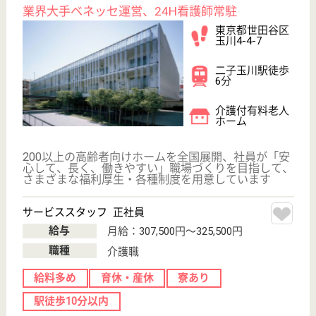
東京都西東京市
東町6-3-13
保谷駅徒歩9分
介護付有料老人
ホーム
東京都のメディカル・リハビリホームボンセジュール
保谷は、介護付有料老人ホームを運営しています。
ぜひ各求人をご覧ください。
サービススタッフ 正社員
給与
月給：252,000円〜280,000円
職種
介護職
未経験OK
育休・産休
寮あり
駅徒歩10分以内
WEB問合せ
詳細を見る
ソノラス・コート三鷹
ハイクラスの有料老人ホーム
東京都三鷹市下
連雀8-4-18