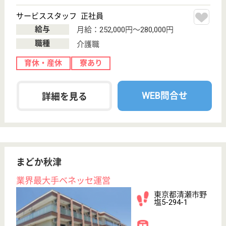
未経験OK
土日休み
WEB問合せ
詳細を見る
アリア二子玉川
業界大手ベネッセ運営、24H看護師常駐
東京都世田谷区
玉川4-4-7
二子玉川駅徒歩
6分
介護付有料老人
ホーム
200以上の高齢者向けホームを全国展開、社員が「安
心して、長く、働きやすい」職場づくりを目指して、
さまざまな福利厚生・各種制度を用意しています
サービススタッフ 正社員
給与
月給：307,500円〜325,500円
職種
介護職
給料多め
育休・産休
寮あり
駅徒歩10分以内