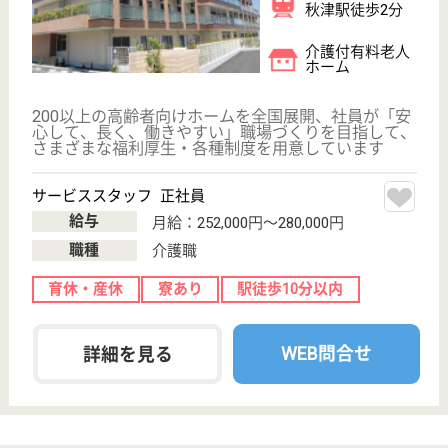
WEB問合せ
詳細を見る
メディカルホームボンセジュール東品川
業界最大手ベネッセグループ
東京都品川区東
品川3-17-25
青物横丁駅徒歩
10分, 品川シー
サイド駅徒歩10
分
介護付有料老人
ホーム
2012年4月OPEN
サービススタッフ 正社員
給与
月給：297,500円〜320,000円
職種
介護職
育休・産休
寮あり
駅徒歩10分以内
WEB問合せ
詳細を見る