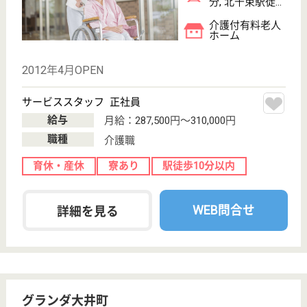
特別養護老人ホ
ーム, デイサー
ビス, グループ
ホーム...
2008年6月には当ステーションから訪問看護認定看護
師が誕生
介護職 パート(夜勤のみ)
給与
時給：1,350円
職種
介護職
給料多め
車通勤OK
育休・産休
WEB問合せ
詳細を見る
明昭 かさい明生苑
東京都江戸川区
東葛西6-43-10
葛西駅徒歩12分
介護付有料老人
ホーム
東西線葛西駅にほど近い、介護付き有料老人ホームで