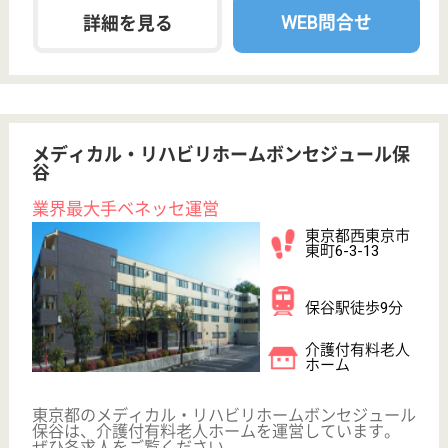
東京都の白十字会 東京ばんなん白光園は、介護老人
保健施設・デイケア・ショートステイを運営していま
す。 ぜひ各求人をご覧ください。
介護職 正社員
給与
月給：253,484円〜374,984円
職種
介護職
未経験OK
車通勤OK
住宅手当あり
育休・産休
WEB問合せ
詳細を見る
世田谷区社会福祉事業団 芦花ホーム
東京都世田谷区
粕谷2-23-1
芦花公園駅徒歩
8分
特別養護老人ホ
ーム, デイサー
ビス, ショート
ステイ...
東京都の世田谷区社会福祉事業団 芦花ホームは、特
別養護老人ホーム・デイサービス・ショートステイを
運営しています。 ぜひ各求人をご覧ください。