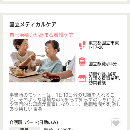
メディカルレジデンス
東京都葛飾区東
新小岩8-8-11
新小岩駅徒歩16
分
サービス付き高
齢者向け住宅,
デイサービス,
訪問看護
東京都のメディカルレジデンスは、サービス付き高齢
者向け住宅・デイサービス・訪問看護を運営していま
す。 ぜひ各求人をご覧ください。
サービス提供責任者 正社員(日勤のみ)
給与
月給：221,000円
職種
サービス提供責任者
育休・産休
WEB問合せ
詳細を見る
医療法人社団 野﨑クリニック
東京都杉並区阿
佐谷南3-37-13