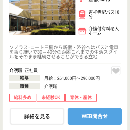
給！
東京都板橋区前
野町3-36-10
ときわ台駅徒歩
16分, 本蓮沼駅
徒歩10分
サービス付き高
齢者向け住宅,
デイサービス,
訪問介...
看護、介護スタッフの教育に力を入れています。4週
7休、週39時間労働でメリハリある働き方ができま
す。生後2か月から利用できる事業所内認可保育園が
あり、子育て中のパパ、ママも安心して働けます♪65
歳定年制、70歳まで継続雇用制度がありますのでじ
っくり長く働けます！
介護職 正社員(日勤のみ)
給与
月給：209,000円〜245,400円
職種
介護職
未経験OK
賞与4か月以上
育休・産休
駅徒歩10分以内
WEB問合せ
詳細を見る