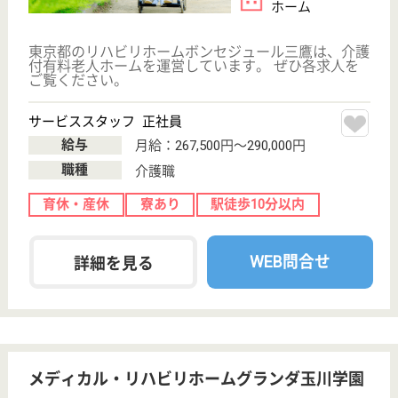
WEB問合せ
詳細を見る
まどか西武柳沢
業界大手ベネッセ運営、2007年OPEN
東京都西東京市
保谷町1-16-6
西武柳沢駅徒歩
12分
介護付有料老人
ホーム
200以上の高齢者向けホームを全国展開、社員が「安
心して、長く、働きやすい」職場づくりを目指して、
さまざまな福利厚生・各種制度を用意しています
サービススタッフ 正社員
給与
月給：252,000円〜280,000円
職種
介護職
育休・産休
寮あり
WEB問合せ
詳細を見る