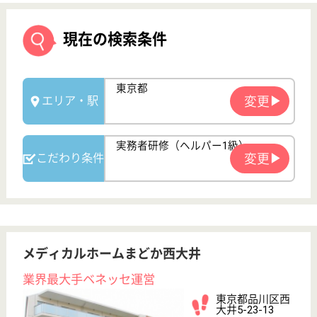
メディカルホームまどか西大井
業界最大手ベネッセ運営
東京都品川区西
大井5-23-13
西大井駅徒歩10
分
介護付有料老人
ホーム
2010年6月OPEN、200以上の高齢者向けホームを全
国展開、社員が「安心して、長く、働きやすい」職場
づくりを目指して、さまざまな福利厚生・各種制度を
用意
サービススタッフ 正社員
給与
月給：297,500円〜320,000円
職種
介護職
育休・産休
寮あり
駅徒歩10分以内
WEB問合せ
詳細を見る