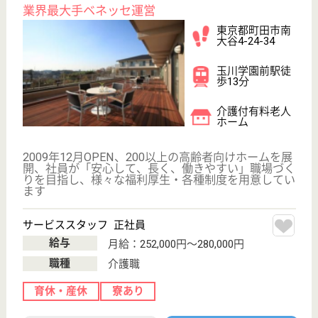
まどか秋津
業界最大手ベネッセ運営
東京都清瀬市野
塩5-294-1
秋津駅徒歩2分
介護付有料老人
ホーム
200以上の高齢者向けホームを全国展開、社員が「安
心して、長く、働きやすい」職場づくりを目指して、
さまざまな福利厚生・各種制度を用意しています
サービススタッフ 正社員
給与
月給：252,000円〜280,000円
職種
介護職
育休・産休
寮あり
駅徒歩10分以内
WEB問合せ
詳細を見る