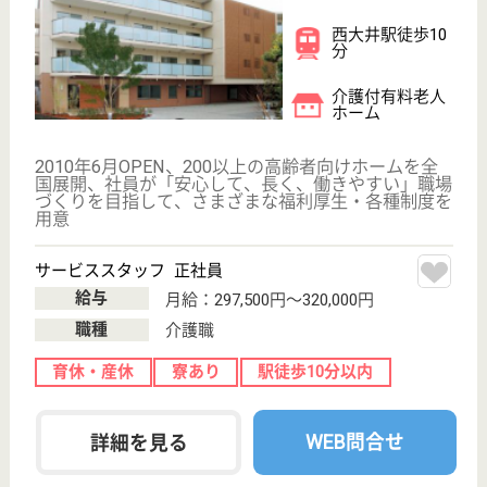
リハビリホームボンセジュール三鷹
業界最大手ベネッセグループ傘下
東京都三鷹市下
連雀3-43-23
三鷹駅徒歩2分
介護付有料老人
ホーム
東京都のリハビリホームボンセジュール三鷹は、介護
付有料老人ホームを運営しています。 ぜひ各求人を
ご覧ください。
サービススタッフ 正社員
給与
月給：267,500円〜290,000円
職種
介護職