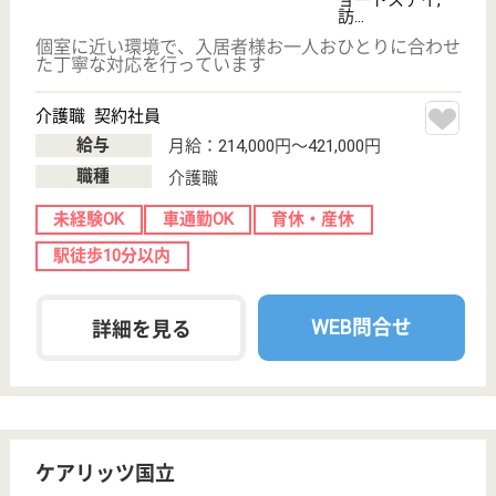
ベッド数１５８床の中規模病院としてJR 中央線の国
分寺駅と西国分寺との中間に位置し、まだ武蔵野の面
影の残る場所にあります
介護職 正社員
給与
月給：246,000円〜291,000円
職種
介護職
給料多め
休み多め
無資格可
未経験OK
賞与4か月以上
車通勤OK
WEB問合せ
詳細を見る
アズハイム国立
東京都国分寺市
西町4-23-1
国立駅車8分
介護付有料老人
ホーム
東京都のアズハイム国立は、介護付有料老人ホームを
運営しています。 ぜひ各求人をご覧ください。