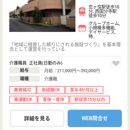
介護職 契約社員
給与
月給：214,000円〜421,000円
職種
介護職
未経験OK
車通勤OK
育休・産休
駅徒歩10分以内
WEB問合せ
詳細を見る
やわらぎ・国分寺
東京都国分寺市
本町4-1-2
国分寺駅徒歩5
分
デイサービス,