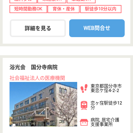
職種
生活相談員
給料多め
無資格可
未経験OK
車通勤OK
WEB問合せ
詳細を見る
介護職 パート(日勤夜勤あり)
給与
時給：1,241円〜1,353円
職種
介護職
給料多め
無資格可
未経験OK
車通勤OK
育休・産休
託児所あり
WEB問合せ
詳細を見る
ツクイ恋ヶ窪
東京都国分寺市
西恋ヶ窪3-6-10
西国分寺駅徒歩
6分