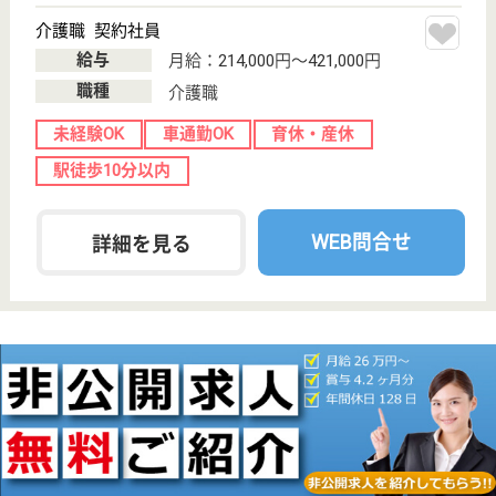
訪問介護, 居宅
介護支援事業所
東京都のやわらぎ・国分寺は、デイサービス・訪問介
護・居宅介護支援事業所を運営しています。 ぜひ各
求人をご覧ください。
介護職 パート(日勤のみ)
給与
時給：2,080円〜2,200円
職種
介護職
給料多め
未経験OK
車通勤OK
育休・産休
駅徒歩10分以内
WEB問合せ
詳細を見る
にんじんの会 にんじん健康ひろば
にんじん会運営の施設
東京都国分寺市
西元町2-16-40
西国分寺駅徒歩
10分
介護老人保健施
設, デイケア, シ
ョートステイ,