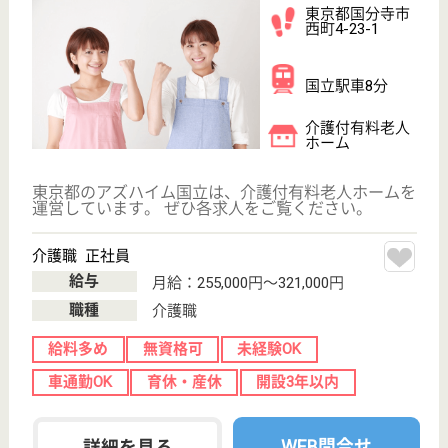
;
事業所情報の一部は、厚生労働省の介護事業所・生活関連情報
検索「介護サービス情報公表システム 」から転載しておりま
す。
介護の転職支援サービスお申込み
30
簡単
登録
秒
保有資格を選択してくださ
誕生年を入
い
誕生年
必須
保有資格
必須