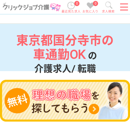
0
0
最近見た求人
お気に入り
求人検索
東京都国分寺市の
車通勤OK
の
介護求人/ 転職
現在の検索条件
東京都/国分寺市
変更
エリア・駅
車通勤OK
変更
こだわり条件