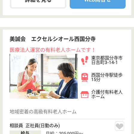
初任者研修
実務者研修
(ヘルパー2級)
(ヘルパー1級)
介護福祉士
社会福祉士
戻る
ケアマネジャー
PT
次のステッ
OT
その他・なし
次のステップへ
サービス紹介
クリックジョブ介護とは
ご利用の流れ
公式LINE＠
お役立ち情報