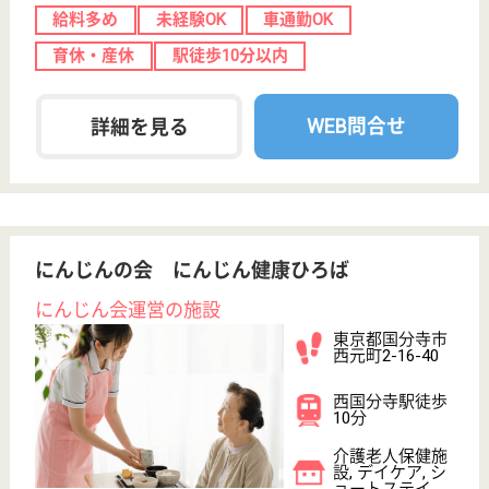
社員のみなさんがより良い形で仕事をしていただける
よう、 様々な福利厚生で皆様の仕事やプライベート
をサポートしていきます！
登録ヘルパー パート(日勤のみ)
給与
時給：1,400円〜2,200円
職種
介護職
給料多め
未経験OK
車通勤OK
短時間勤務OK
育休・産休
駅徒歩10分以内
WEB問合せ
詳細を見る
浴光会 国分寺病院
社会福祉法人の医療機関
東京都国分寺市
東恋ケ窪4-2-2
恋ヶ窪駅徒歩12
分
病院, 居宅介護
支援事業所