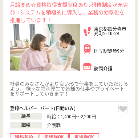
介護職 正社員
給与
月給：255,000円〜321,000円
職種
介護職
給料多め
無資格可
未経験OK
車通勤OK
育休・産休
開設3年以内
WEB問合せ
詳細を見る
美誠会 エクセルシオール西国分寺
医療法人運営の有料老人ホームです！
東京都国分寺市
日吉町3-14-1
西国分寺駅徒歩
15分
介護付有料老人
ホーム
地域密着の高級有料老人ホーム
相談員 正社員(日勤のみ)
給与
月給：205,000円〜