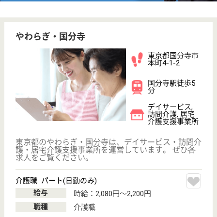
訪...
個室に近い環境で、入居者様お一人おひとりに合わせ
た丁寧な対応を行っています
介護職 契約社員
給与
月給：214,000円〜421,000円
職種
介護職
未経験OK
車通勤OK
育休・産休
駅徒歩10分以内
WEB問合せ
詳細を見る
ケアリッツ国立
月給高め☆資格取得支援制度あり♪研修制度が充実
◎ITシステムを積極的に導入し、業務の効率化を
推進しています！
東京都国分寺市
光町2-10-24
国立駅徒歩9分
訪問介護