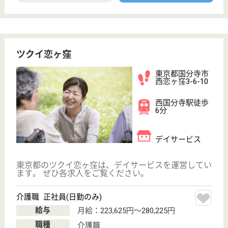
サイトマップ
利用規約
プライバシーポリシー
運営会社
採用ご担当者様へ
お知らせ
看護師の求人・転職なら
『クリックジョブ看護』
介護職求人支援サービス『クリックジョブ介護』運営会社:
ライフワンズ株式会社 ( 厚生労働大臣許可 )13- ユ -303765
Copyright©LifeOnes Ltd. All Rights Reserved