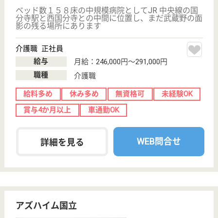
デイサービス
東京都のツクイ恋ヶ窪は、デイサービスを運営してい
ます。 ぜひ各求人をご覧ください。
介護職 正社員(日勤のみ)
給与
月給：223,625円〜280,225円
職種
介護職
車通勤OK
育休・産休
駅徒歩10分以内
WEB問合せ
詳細を見る
現在の検索条件
東京都/国分寺市
変更
エリア・駅
車通勤OK
変更
こだわり条件