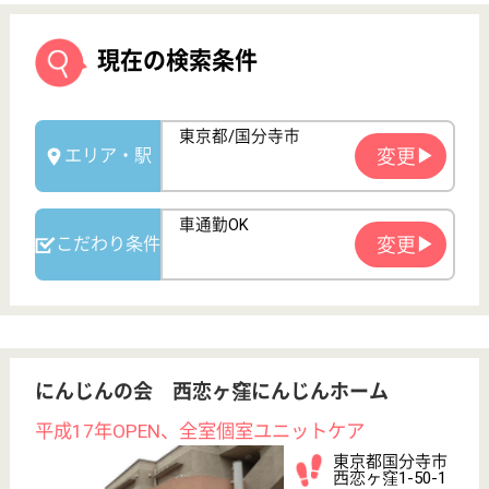
にんじんの会 西恋ヶ窪にんじんホーム
平成17年OPEN、全室個室ユニットケア
東京都国分寺市
西恋ヶ窪1-50-1
恋ヶ窪駅徒歩10
分, 西国分寺駅
徒歩10分
グループホーム,
小規模多機能,
デイサービス,
特...
「地域に根差した頼りにされる施設づくり」を基本理
念として運営を行っている
介護職員 正社員(日勤のみ)
給与
月給：211,000円〜392,000円
職種
介護職
無資格可
未経験OK
賞与4か月以上
車通勤OK
育休・産休
駅徒歩10分以内
WEB問合せ
詳細を見る