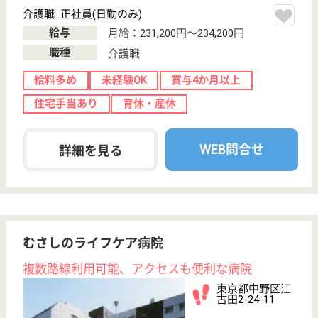
ケアステーションみなみ風中野
東京都中野区若
宮1-28-13
野方駅徒歩2分
訪問介護, 居宅
介護支援事業所
東京都のケアステーションみなみ風中野は、訪問介
護・居宅介護支援事業所を運営しています。 ぜひ各
求人をご覧ください。
サービス提供責任者 正社員(日勤のみ)
給与
月給：250,000円〜290,000円
職種
サービス提供責任者
給料多め
育休・産休
駅徒歩10分以内
WEB問合せ
詳細を見る