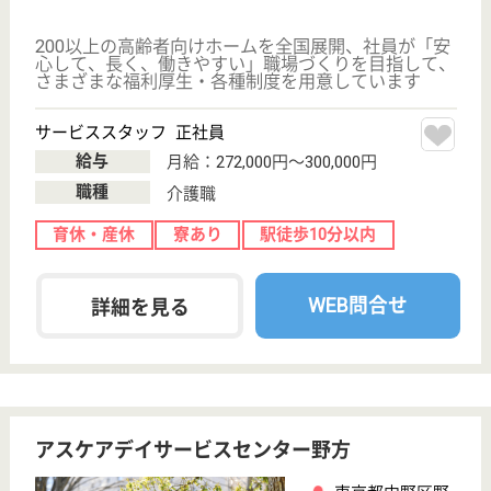
WEB問合せ
詳細を見る
介護職 パート(日勤のみ)
給与
時給：1,315円〜1,405円
職種
介護職
給料多め
無資格可
未経験OK
育休・産休
駅徒歩10分以内
WEB問合せ
詳細を見る
みずたま介護ステーション鷺ノ宮
東京都中野区鷺
宮3-20-10
鷺ノ宮駅徒歩3
分
訪問介護
東京都のみずたま介護ステーション鷺ノ宮は、訪問介
護を運営しています。 ぜひ各求人をご覧ください。