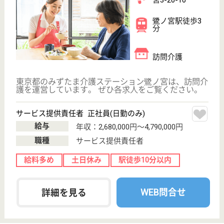
職種
介護職
未経験OK
育休・産休
寮あり
駅徒歩10分以内
WEB問合せ
詳細を見る
夜勤専従介護職員 パート(夜勤のみ)
給与
時給：1,500円〜1,600円
職種
介護職
給料多め
育休・産休
正社員登用制度
駅徒歩10分以内
WEB問合せ
詳細を見る
慈生会 ベタニアホーム
あたたかで家庭的な雰囲気
東京都中野区江
古田3-15-2
新江古田駅徒歩
13分, 沼袋駅徒