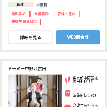
むさしのライフケア病院
複数路線利用可能、アクセスも便利な病院
東京都中野区江
古田2-24-11
沼袋駅徒歩10分
病院, 介護医療
院
「社会奉仕への微意」の精神をもって福祉医療を行
い、社会に貢献しております
看護助手 正社員
給与
月給：240,000円〜253,000円
職種
その他
給料多め
未経験OK
育休・産休
駅徒歩10分以内
WEB問合せ
詳細を見る