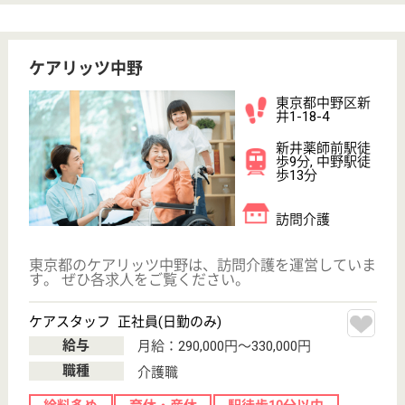
給料多め
未経験OK
育休・産休
駅徒歩10分以内
WEB問合せ
詳細を見る
その他の求人を見る
武蔵野療園 中野友愛ホーム
武蔵野療園運営の特養
東京都中野区江
古田2-24-11
沼袋駅徒歩12分
特別養護老人ホ
ーム, グループ
ホーム, ショー
トステイ
1）福祉と医療のネットワークで地域社会に貢献しま
す。2）全職員が常に「プロ意識」を持ち、利用者・
家族そして地域の方々へ、最大の満足が得られるサー
ビスを提供いたします。
介護職 契約社員(日勤のみ)
給与
時給：1,300円〜