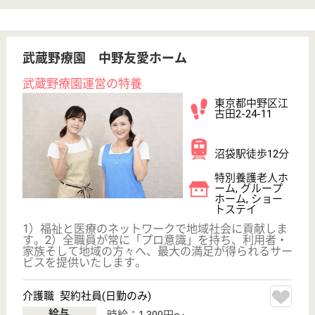
検索「介護サービス情報公表システム 」から転載しておりま
す。
介護の転職支援サービスお申込み
30
簡単
登録
秒
保有資格を選択してくださ
誕生年を入
い
誕生年
必須
保有資格
必須
初任者研修
実務者研修
(ヘルパー2級)
(ヘルパー1級)