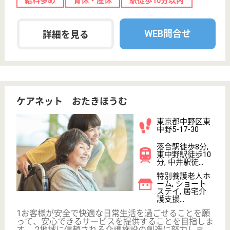
職種
介護職
給料多め
無資格可
未経験OK
育休・産休
WEB問合せ
詳細を見る
浄風園 浄風園
定員数50名の地域に根ざした特別養護老人ホーム
東京都中野区江
古田4-19-9
沼袋駅徒歩12分
特別養護老人ホ
ーム, ショート
ステイ, 居宅介
護支援...
病院併設のため、夜間の医療対応も安心です！
介護職 パート(夜勤のみ)
給与
時給：1,226円〜1,400円
職種
介護職