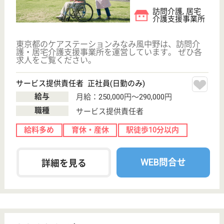
内装は障子、ふすま、木製の引き戸など昔の住宅の再
現をイメージしており、お年寄りにはとても落ちつけ
る環境になっております
介護職 正社員(日勤のみ)
給与
月給：209,000円
職種
介護職
育休・産休
駅徒歩10分以内
WEB問合せ
詳細を見る
中野ケアセンター
東京都中野区野
方5-16-6
野方駅徒歩4分
訪問介護, 居宅
介護支援事業所
東京都の中野ケアセンターは、訪問介護・居宅介護支
援事業所を運営しています。 ぜひ各求人をご覧くだ
さい。