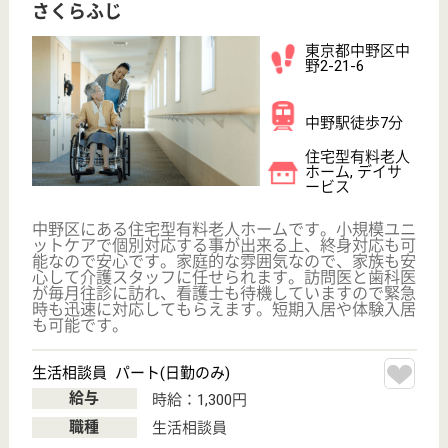
サイトマップ
利用規約
プライバシーポリシー
運営会社
採用ご担当者様へ
お知らせ
看護師の求人・転職なら
『クリックジョブ看護』
介護職求人支援サービス『クリックジョブ介護』運営会社:
ライフワンズ株式会社 ( 厚生労働大臣許可 )13- ユ -303765
Copyright©LifeOnes Ltd. All Rights Reserved
?>