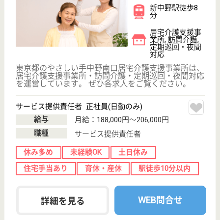
給料多め
車通勤OK
駅徒歩10分以内
WEB問合せ
詳細を見る
介護職 正社員(日勤のみ)
給与
月給：240,000円〜310,000円
職種
介護職
給料多め
無資格可
未経験OK
車通勤OK
育休・産休
駅徒歩10分以内
WEB問合せ
詳細を見る
武蔵野療園 ハピネスホーム・ひなぎくの丘
東京都中野区弥
生町5-11-15
中野富士見町駅
徒歩5分, 中野駅
バス10分
特別養護老人ホ
ーム, ショート
ステイ