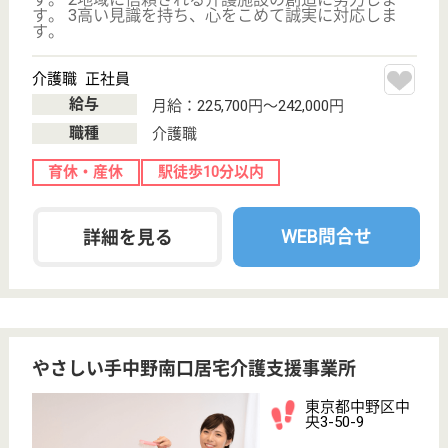
給料多め
無資格可
未経験OK
育休・産休
WEB問合せ
詳細を見る
さくらふじ
東京都中野区中
野2-21-6
中野駅徒歩7分
住宅型有料老人
ホーム, デイサ
ービス
中野区にある住宅型有料老人ホームです。小規模ユニ
ットケアで個別対応する事が出来る上、終身対応も可
能なので安心です。家庭的な雰囲気なので、家族も安
心して介護スタッフに任せられます。訪問医と歯科医
が毎月往診に訪れ、看護士も待機していますので緊急
時も迅速に対応してもらえます。短期入居や体験入居
も可能です。
生活相談員 パート(日勤のみ)
給与
時給：1,300円
職種
生活相談員