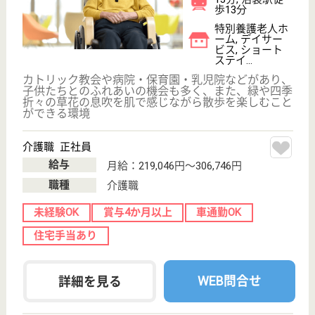
新中野駅徒歩8
分
居宅介護支援事
業所, 訪問介護,
定期巡回・夜間
対応
東京都のやさしい手中野南口居宅介護支援事業所は、
居宅介護支援事業所・訪問介護・定期巡回・夜間対応
を運営しています。 ぜひ各求人をご覧ください。
サービス提供責任者 正社員(日勤のみ)
給与
月給：188,000円〜206,000円
職種
サービス提供責任者
休み多め
未経験OK
土日休み
住宅手当あり
育休・産休
駅徒歩10分以内
WEB問合せ
詳細を見る
オペレーター／サ責 正社員(日勤のみ)
給与
月給：222,000円〜
職種
サービス提供責任者
休み多め
住宅手当あり
駅徒歩10分以内
WEB問合せ
詳細を見る