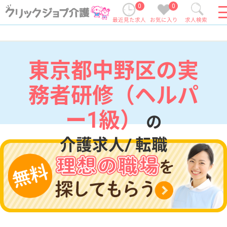
0
0
最近見た求人
お気に入り
求人検索
東京都中野区の実
務者研修（ヘルパ
ー1級）
の
介護求人/ 転職
現在の検索条件
東京都/中野区
変更
エリア・駅
実務者研修（ヘルパー1級）
変更
こだわり条件