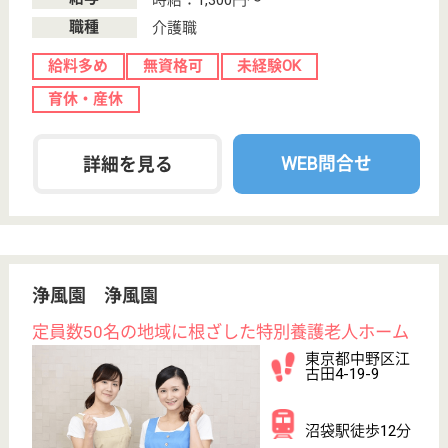
介護福祉士
社会福祉士
戻る
ケアマネジャー
PT
次のステッ
OT
その他・なし
次のステップへ
サービス紹介
クリックジョブ介護とは
ご利用の流れ
公式LINE＠
お役立ち情報
転職ノウハウ