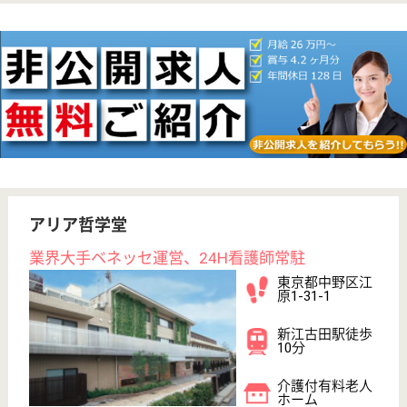
WEB問合せ
詳細を見る
アスケアデイサービスセンター野方
東京都中野区野
方6-53-8
都立家政駅徒歩
7分
デイサービス,
訪問入浴, 居宅
介護支援事業所
東京都のアスケアデイサービスセンター野方は、デイ
サービス・訪問入浴・居宅介護支援事業所を運営して
います。 ぜひ各求人をご覧ください。
介護職 正社員(日勤のみ)
給与
月給：250,000円
職種
介護職
給料多め
無資格可
未経験OK
育休・産休
寮あり
駅徒歩10分以内