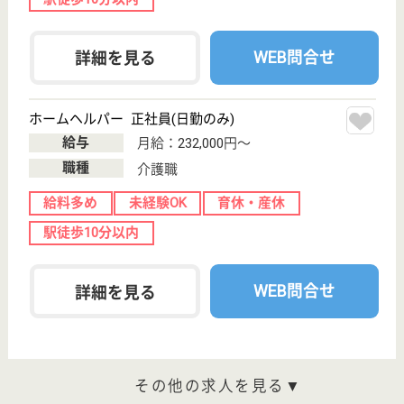
職種
サービス提供責任者
休み多め
未経験OK
土日休み
住宅手当あり
育休・産休
駅徒歩10分以内
WEB問合せ
詳細を見る
もっとみる（21-40 件 /40 件）
現在の検索条件
東京都/中野区
変更
エリア・駅
実務者研修（ヘルパー1級）
変更
こだわり条件
;
事業所情報の一部は、厚生労働省の介護事業所・生活関連情報