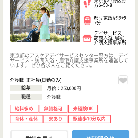
サービス提供責任者 正社員(日勤のみ)
給与
年収：2,680,000円〜4,790,000円
職種
サービス提供責任者
給料多め
土日休み
駅徒歩10分以内
WEB問合せ
詳細を見る
シルバーシティ哲学堂
東京都中野区沼
袋2-12-12
沼袋駅徒歩8分
介護付有料老人
ホーム
ご高齢者の多様なニーズにお応えし、幅広くかつ暖か
なサービスを提供することにより、心豊かな社会づく
りに貢献します。お客様に尊敬の念を持って接し、ご
家族に代わって一人ひとりのニーズに合ったきめ細か
いサービスを提供することにより、いつまでも快適な
シニアライフをお過ごしいただきます。
介護職 パート(夜勤のみ)
給与
時給：1,347円〜1,402円