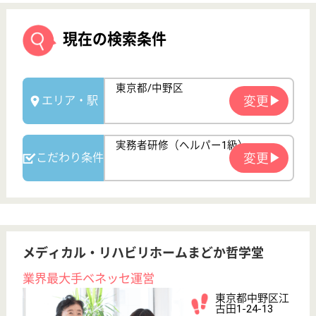
メディカル・リハビリホームまどか哲学堂
業界最大手ベネッセ運営
東京都中野区江
古田1-24-13
新江古田駅徒歩
11分
介護付有料老人
ホーム
200以上の高齢者向けホームを全国展開、社員が「安
心して、長く、働きやすい」職場づくりを目指して、
さまざまな福利厚生・各種制度を用意しています
サービススタッフ 正社員
給与
月給：272,000円〜300,000円
職種
介護職
育休・産休
寮あり
WEB問合せ
詳細を見る