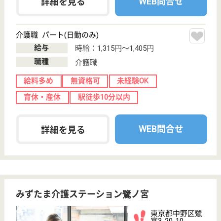
職種
介護職
給料多め
未経験OK
育休・産休
駅徒歩10分以内
WEB問合せ
詳細を見る
ドーミー中野江古田
東京都中野区江
古田4-15-15
沼袋駅徒歩9分
介護付有料老人
ホーム
なんと！最寄りバス停からは徒歩1分！もより駅から
も徒歩9分と好立地です！毎日午前午後の二回アクテ
ィビティーを実施、個別リハビリも積極的に実施して
います◎各種社会保険完備、単身寮あります！シフト
制により週休２日です。賞与年２回支給☆会社負担に
て定期健康診断が行えます♪
介護職 正社員
給与
月給：244,035円〜297,035円