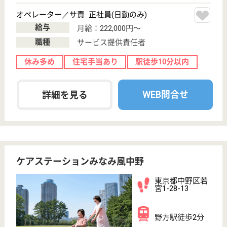
・「その方らしい生活」を大切に家庭的な生活が営め
るよう配慮いたします ・ご入居者の自立を促す介護
を致します ・自己決定ができる環境づくりに努めま
す ・ご入居者の人権尊重、プライバシー保護を徹底
した介護支援の実現に努めます ・「いつもすぐそば
に」という法人理念にのっとり、地域に開かれた施設
を目指します
夜勤専従介護職員 パート(夜勤のみ)
給与
時給：1,800円〜2,000円
職種
介護職
給料多め
育休・産休
駅徒歩10分以内
WEB問合せ
詳細を見る
ケアネット やよいほうむ
都内でも非常に小さな施設
東京都中野区弥
生町2-42-2
中野新橋駅徒歩
3分
特別養護老人ホ
ーム, デイサー
ビス, 地域包括
支援セ...