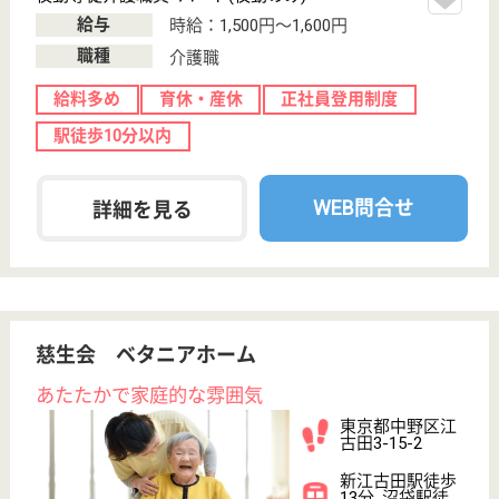
東京都中野区東
中野5-17-30
落合駅徒歩8分,
東中野駅徒歩10
分, 中井駅徒...
特別養護老人ホ
ーム, ショート
ステイ, 居宅介
護支援...
1お客様が安全で快適な日常生活を過ごせることを願
って、安心できるサービスを提供することを目指しま
す。 2地域に信頼される介護施設の創造に努力しま
す。 3高い見識を持ち、心をこめて誠実に対応しま
す。
介護職 正社員
給与
月給：225,700円〜242,000円
職種
介護職
育休・産休
駅徒歩10分以内
WEB問合せ
詳細を見る
やさしい手中野南口居宅介護支援事業所
東京都中野区中
央3-50-9