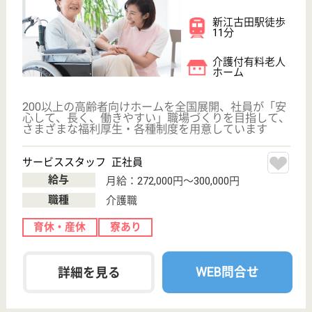
アリア哲学堂
業界大手ベネッセ運営、24H看護師常駐
東京都中野区江
原1-31-1
新江古田駅徒歩
10分
介護付有料老人
ホーム
200以上の高齢者向けホームを全国展開、社員が「安
心して、長く、働きやすい」職場づくりを目指して、
さまざまな福利厚生・各種制度を用意しています
サービススタッフ 正社員
給与
月給：272,000円〜300,000円
職種
介護職
育休・産休
寮あり
駅徒歩10分以内