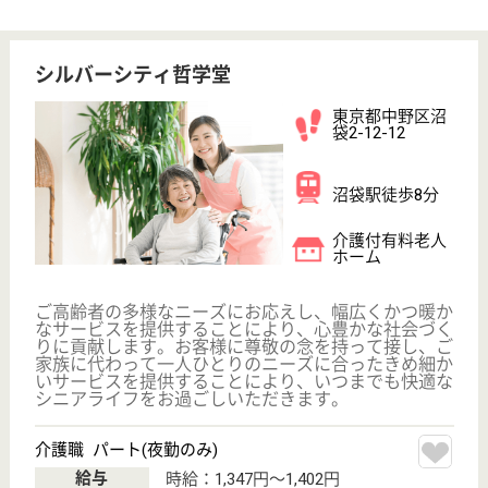
歩13分
特別養護老人ホ
ーム, デイサー
ビス, ショート
ステイ...
カトリック教会や病院・保育園・乳児院などがあり、
子供たちとのふれあいの機会も多く、また、緑や四季
折々の草花の息吹を肌で感じながら散歩を楽しむこと
ができる環境
介護職 正社員
給与
月給：219,046円〜306,746円
職種
介護職
未経験OK
賞与4か月以上
車通勤OK
住宅手当あり
WEB問合せ
詳細を見る
介護職 正社員(日勤のみ)
給与
月給：231,200円〜234,200円
職種
介護職
給料多め
未経験OK
賞与4か月以上
住宅手当あり
育休・産休
WEB問合せ
詳細を見る