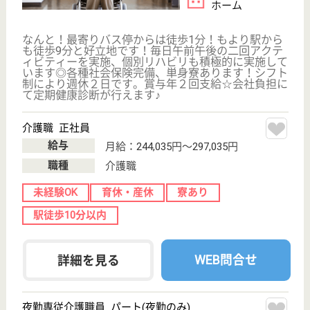
ケアリッツ中野
東京都中野区新
井1-18-4
新井薬師前駅徒
歩9分, 中野駅徒
歩13分
訪問介護
東京都のケアリッツ中野は、訪問介護を運営していま
す。 ぜひ各求人をご覧ください。
ケアスタッフ 正社員(日勤のみ)
給与
月給：290,000円〜330,000円
職種
介護職
給料多め
育休・産休
駅徒歩10分以内
WEB問合せ
詳細を見る
ケアネット おたきほうむ