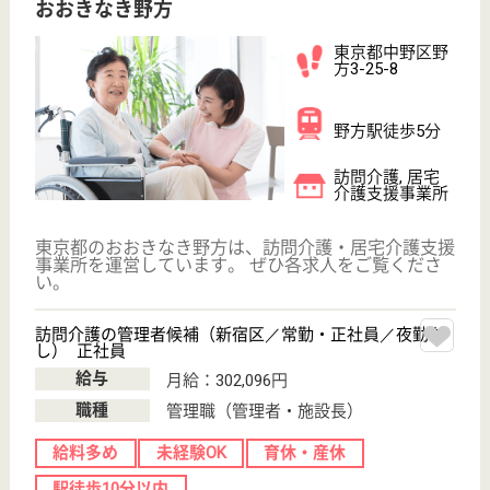
ホームヘルパー パート(日勤のみ)
給与
時給：1,380円〜
職種
介護職
給料多め
未経験OK
育休・産休
駅徒歩10分以内
WEB問合せ
詳細を見る
やさしい手中野居宅介護支援事業所
東京都中野区新
井2-30-4
中野駅徒歩8分
居宅介護支援事
業所, 訪問介護
東京都のやさしい手中野居宅介護支援事業所は、居宅
介護支援事業所・訪問介護を運営しています。 ぜひ
各求人をご覧ください。
サービス提供責任者 正社員(日勤のみ)
給与
月給：188,000円〜206,000円