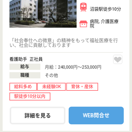
おおきなき野方
東京都中野区野
方3-25-8
野方駅徒歩5分
訪問介護, 居宅
介護支援事業所
東京都のおおきなき野方は、訪問介護・居宅介護支援
事業所を運営しています。 ぜひ各求人をご覧くださ
い。
訪問介護の管理者候補（新宿区／常勤・正社員／夜勤な
し） 正社員
給与
月給：302,096円
職種
管理職（管理者・施設長）
給料多め
未経験OK
育休・産休
駅徒歩10分以内
WEB問合せ
詳細を見る
ホームヘルパー 正社員(日勤のみ)
給与
月給：232,000円〜
職種
介護職