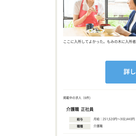
ここに入所してよかった。もみの木に入所者
掲載中の求人（6件)
介護職 正社員
月給：251,520円〜302,440円
給与
介護職
職種