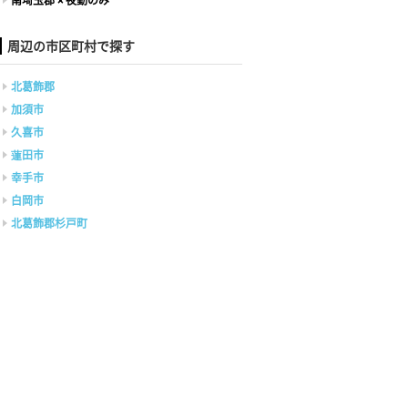
南埼玉郡 × 夜勤のみ
周辺の市区町村で探す
北葛飾郡
加須市
久喜市
蓮田市
幸手市
白岡市
北葛飾郡杉戸町