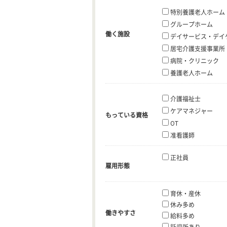
特別養護老人ホーム
グループホーム
働く施設
デイサービス・デイ
居宅介護支援事業所
病院・クリニック
養護老人ホーム
介護福祉士
ケアマネジャー
もっている資格
OT
准看護師
正社員
雇用形態
育休・産休
休み多め
働きやすさ
給料多め