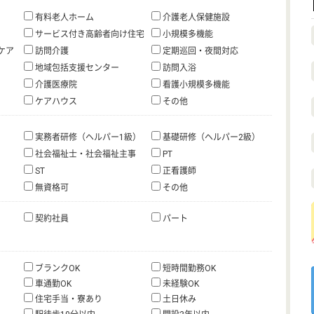
有料老人ホーム
介護老人保健施設
サービス付き高齢者向け住宅
小規模多機能
ケア
訪問介護
定期巡回・夜間対応
地域包括支援センター
訪問入浴
介護医療院
看護小規模多機能
ケアハウス
その他
実務者研修（ヘルパー1級）
基礎研修（ヘルパー2級）
社会福祉士・社会福祉主事
PT
ST
正看護師
無資格可
その他
契約社員
パート
ブランクOK
短時間勤務OK
車通勤OK
未経験OK
住宅手当・寮あり
土日休み