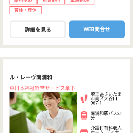
WEB問合せ
詳細を見る
その他の求人を見る
木下の介護越谷ショートステイ
全室個室・ユニット型のショートステイ
埼玉県越谷市大
字平方2162-8
せんげん台駅車
9分
ショートステイ
家庭的な雰囲気の有料老人ホーム、日光街道からすぐ
にアクセスでき駐車場も充実、業界大手の木下グルー
プならではの安心の職場環境を提供
看護職 正社員(日勤のみ)
給与
年収：3,000,000円
職種
看護職