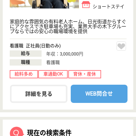
お得な求人情報
恩賜財団大阪府済生会 北
医心
村園
千葉
大阪府大阪市大正区
給
給料多め
未経験OK
開設
賞与4か月以上
高給与求人を詳しく見る
高給与求人を紹介してもらう