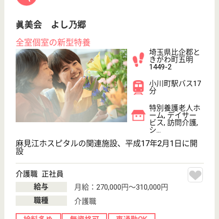
ル・レーヴ南浦和
東日本福祉経営サービス傘下
埼玉県さいたま
市南区大谷口
967-1
南浦和駅バス21
分
介護付有料老人
ホーム, デイサ
ービス
24時間看護師常駐！
生活相談員 正社員(日勤のみ)
給与
月給：200,000円〜220,000円
職種
看護職
未経験OK
車通勤OK
育休・産休
WEB問合せ
詳細を見る
管理職 正社員(日勤のみ)
給与
月給：250,000円〜330,000円
職種
管理職（管理者・施設長）
車通勤OK
育休・産休