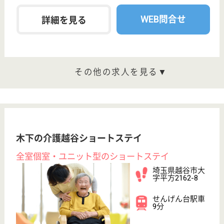
無料相談登録フォーム
保有資格を選択してくださ
誕生年を入
い
誕生年
必須
保有資格
必須
初任者研修
実務者研修
(ヘルパー2級)
(ヘルパー1級)
介護福祉士
社会福祉士
戻る
ケアマネジャー
PT
次のステッ
OT
その他・なし
次のステップへ