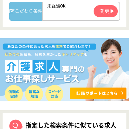
眞美会 よし乃郷
全室個室の新型特養
埼玉県比企郡と
きがわ町五明
1449-2
小川町駅バス17
分
特別養護老人ホ
ーム, デイサー
ビス, 訪問介護,
シ...
麻見江ホスピタルの関連施設、平成17年2月1日に開
設
介護職 正社員
給与
月給：270,000円〜310,000円
職種
介護職
給料多め
無資格可
車通勤OK
育休・産休
WEB問合せ
詳細を見る