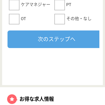
サイトマップ
利用規約
プライバシーポリシー
運営会社
採用ご担当者様へ
お知らせ
看護師の求人・転職なら
『クリックジョブ看護』
介護職求人支援サービス『クリックジョブ介護』運営会社:
ライフワンズ株式会社 ( 厚生労働大臣許可 )13- ユ -303765
Copyright©LifeOnes Ltd. All Rights Reserved