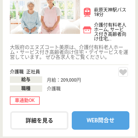
大阪府社会福祉事業団 美原荘
大阪府社会福祉事業団が運営母体の特養
大阪府堺市美原
区平尾595-1
北野田駅バス22
分
特別養護老人ホ
ーム, デイサー
ビス, ショート
ステイ...
特別養護老人ホーム、ショートステイ、ケアプランセ
ンター、デイサービス、ホームヘルプサービス、地域
包括支援センター、堺市定期巡回・随時対応のサービ
ス展開
介護職 正社員
給与
月給：251,500円〜304,500円
職種
介護職