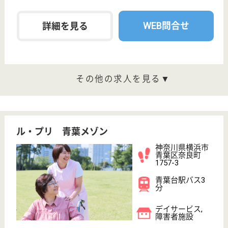
青葉区あざみ野
4-32-2
あざみ野駅徒歩
14分
住宅型有料老人
ホーム, 居宅介
護支援事業所
イリーゼの特長は、充実した研修制度、しっかりとし
たキャリア形成の支援、利用者はもちろん働くスタッ
フにも喜ばれるオリジナリティある施設づくり、そし
てさまざまな職種が集う仲の良いスタッフ達です！
ケアマネジャー 正社員(日勤のみ)
給与
月給：226,000円〜327,000円
職種
ケアマネジャー
住宅手当あり
育休・産休
WEB問合せ
詳細を見る
介護職 正社員
給与
月給：232,000円〜287,500円
職種
介護職
未経験OK
車通勤OK
住宅手当あり
育休・産休