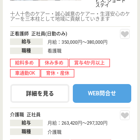
WEB問合せ
詳細を見る
その他の求人を見る
横浜向陽会 ピア市ヶ尾
富士山を眺望できる恵まれた環境
神奈川県横浜市
青葉区市ヶ尾町
522-10
市が尾駅徒歩15
分
特別養護老人ホ
ーム, デイサー
ビス, ショート
ステイ
施設利用者の看護業務全般を行います、具体的には、
バイタルチェックなどの健康管理・医療機関との連絡
調整・受診対応等を行います
介護職 正社員
給与
月給：224,000円〜284,000円
職種
介護職
車通勤OK
ブランクOK
育休・産休