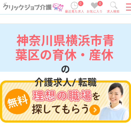
0
0
最近見た求人
お気に入り
求人検索
神奈川県横浜市青
葉区の育休・産休
の
介護求人/ 転職
現在の検索条件
神奈川県/横浜市青葉区
変更
エリア・駅
育休・産休
変更
こだわり条件