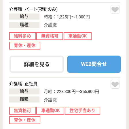
龍岡会 青葉ヒルズ
グッドデザイン賞 受賞、お洒落なデザインの特養
神奈川県横浜市
青葉区鴨志田町
1260
青葉台駅バス10
分
特別養護老人ホ
ーム, デイサー
ビス, ショート
ステイ
十人十色のケアー・誠心誠意のケアー・生涯安心のケ
アーを三本柱として地域に貢献していきます
正看護師 正社員(日勤のみ)
給与
月給：350,000円〜380,000円
職種
看護職
給料多め
休み多め
賞与4か月以上
車通勤OK
育休・産休
WEB問合せ
詳細を見る
介護職 正社員
給与
月給：263,420円〜297,320円
職種
介護職