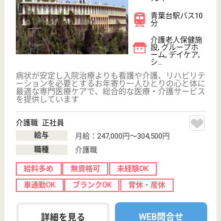
介護職／夜勤常勤／準社員 正社員
給与
月給：281,500円〜320,750円
職種
介護職
給料多め
無資格可
未経験OK
車通勤OK
育休・産休
WEB問合せ
詳細を見る
その他の求人を見る
ヒルデモアこどもの国
2004年10月OPEN