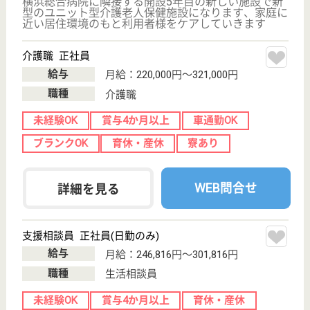
介護職 パート(夜勤のみ)
給与
時給：1,500円〜
職種
介護職
給料多め
育休・産休
駅徒歩10分以内
WEB問合せ
詳細を見る
機能訓練士 正社員(日勤のみ)
給与
年収：3,900,000円
職種
その他
給料多め
住宅手当あり
育休・産休
駅徒歩10分以内
WEB問合せ
詳細を見る
イリーゼあざみ野
業界大手HITOWAグループの施設！給与高め♪資格
取得支援制度や研修制度など福利厚生が充実◎
神奈川県横浜市