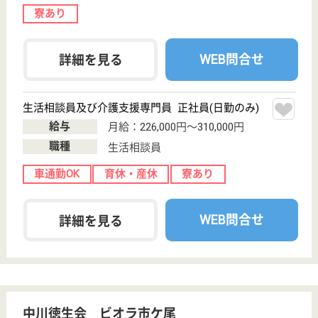
未経験OK
住宅手当あり
ブランクOK
育休・産休
駅徒歩10分以内
WEB問合せ
詳細を見る
サニーライフ青葉
無資格未経験歓迎☆資格取得支援制度あり♪定年
65歳で長くキャリア継続できます◎
神奈川県横浜市
青葉区荏田西4-
7-16
市が尾駅徒歩12
分
介護付有料老人
ホーム
テレビCMでお馴染み、全国展開の大手川島コーポレ
ーションが運営する有料老人ホームです！
介護職 正社員
給与
月給：212,000円〜265,000円
職種
介護職
未経験OK
住宅手当あり
育休・産休