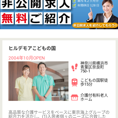
WEB問合せ
詳細を見る
清風会 ヴェルデの森
福利厚生充実で働きやすい職場
神奈川県横浜市
青葉区寺家町
548-2
青葉台駅バス20
分
特別養護老人ホ
ーム
横浜市青葉区の寺家ふるさと村の中に位置し、豊かな
自然に囲まれ、四季を感じられる環境です
介護職 パート(夜勤のみ)
給与
時給：1,225円〜1,300円
職種
介護職
給料多め
無資格可
車通勤OK
育休・産休
WEB問合せ
詳細を見る