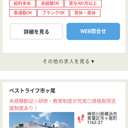
寮あり
WEB問合せ
詳細を見る
生活相談員及び介護支援専門員 正社員(日勤のみ)
給与
月給：226,000円〜310,000円
職種
生活相談員
車通勤OK
育休・産休
寮あり
WEB問合せ
詳細を見る
中川徳生会 ビオラ市ケ尾
神奈川県横浜市
青葉区市ケ尾町
25-6
市が尾駅徒歩4
分
特別養護老人ホ
ーム, ショート
ステイ, 居宅介
護支援...
ユニット型の施設における、高齢者の看護業務、日常