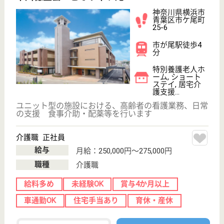
WEB問合せ
詳細を見る
ケアマネジャー 正社員(日勤のみ)
給与
月給：230,000円〜300,000円
職種
ケアマネジャー
住宅手当あり
育休・産休
WEB問合せ
詳細を見る
その他の求人を見る
創生会 創生園青葉
温もりのあるアットホームな雰囲気
神奈川県横浜市
青葉区奈良町
881-13
こどもの国駅徒
歩2分
特別養護老人ホ