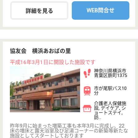
給料多め
未経験OK
賞与4か月以上
車通勤OK
ブランクOK
育休・産休
WEB問合せ
詳細を見る
その他の求人を見る
ベストライフ市ヶ尾
未経験歓迎☆研修・教育制度が充実◎資格取得支
援制度あり！
神奈川県横浜市
青葉区市ヶ尾町
1162-27
市が尾駅徒歩7
分
介護付有料老人
ホーム
市ヶ尾駅から徒歩約6分！全国展開の有料老人ホーム
老舗大手株式会社ベストライフが運営！准看護師の資
格支援制度もあり、様々なキャリアプランをサポート
します！