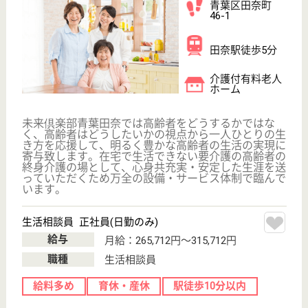
神奈川県で1番最初に出来た老健
神奈川県横浜市
青葉区鉄町
2075-5
あざみ野駅バス
18分
介護老人保健施
設, デイケア, シ
ョートステイ
横浜総合病院に隣接する開設5年目の新しい施設で新
型のユニット型介護老人保健施設になります、家庭に
近い居住環境のもと利用者様をケアしていきます
介護職 正社員
給与
月給：220,000円〜321,000円
職種
介護職
未経験OK
賞与4か月以上
車通勤OK
ブランクOK
育休・産休
寮あり
WEB問合せ
詳細を見る
支援相談員 正社員(日勤のみ)
給与
月給：246,816円〜301,816円
職種
生活相談員
未経験OK
賞与4か月以上
育休・産休