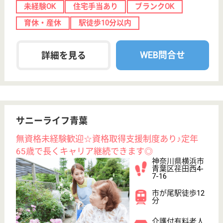
地域包括支援センター、地域活動・交流、居宅介護支
援、デイサービスなど幅広くサービスを提供し高齢者
や地域福祉に貢献しています◎入苑者の顔に微笑を職
員の顔にも微笑をという法人理念のもと、質の高いケ
アを目指しています！各種社会保険完備、賞与年２回
４か月分以上支給実績あり☆シフト制により１ヶ月9
日休暇あり◎
看護師 契約社員(日勤のみ)
給与
月給：292,400円〜309,600円
職種
看護職
給料多め
賞与4か月以上
育休・産休
正社員登用制度
WEB問合せ
詳細を見る
もっとみる（21-40 件 /65 件）
現在の検索条件
神奈川県/横浜市青葉区