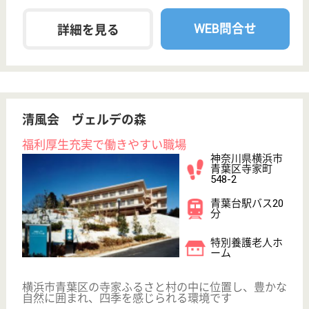
介護職 正社員
給与
月給：229,120円〜271,420円
職種
介護職
休み多め
未経験OK
車通勤OK
住宅手当あり
育休・産休
寮あり
WEB問合せ
詳細を見る
介護職／夜勤常勤 正社員
給与
月給：279,920円〜321,420円
職種
介護職
給料多め
休み多め
車通勤OK
住宅手当あり
育休・産休
WEB問合せ
詳細を見る
その他の求人を見る