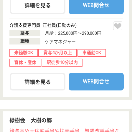
ーム, ショート
ステイ
『日々生き生きと暮らしていく』ことができるよう、
利用者様の能力を生かし、お一人お一人のこれまでの
生活歴を尊重し、介護していくことが理念
介護職 正社員
給与
月給：223,000円〜320,000円
職種
介護職
無資格可
未経験OK
育休・産休
駅徒歩10分以内
WEB問合せ
詳細を見る
介護職 契約社員
給与
年収：2,520,000円〜3,500,000円
職種
介護職
未経験OK
育休・産休
駅徒歩10分以内
WEB問合せ
詳細を見る
その他の求人を見る