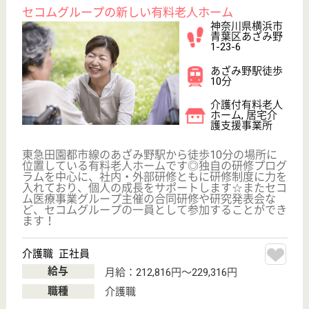
駅徒歩10分以内
WEB問合せ
詳細を見る
看護職 正社員
給与
月給：297,100円
職種
看護職
給料多め
育休・産休
駅徒歩10分以内
WEB問合せ
詳細を見る
みどり福祉会 横浜市さつきが丘地域ケアプラ
ザ
神奈川県横浜市
青葉区さつきが
丘12-1
十日市場駅徒歩
18分, 青葉台駅
徒歩20分, 藤...
デイサービス,
居宅介護支援事
業所, 地域包括
支援セ...