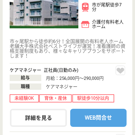
の支援 食事介助・配薬等を行います
介護職 正社員
給与
月給：250,000円〜275,000円
職種
介護職
給料多め
未経験OK
賞与4か月以上
車通勤OK
住宅手当あり
育休・産休
WEB問合せ
詳細を見る
介護支援専門員 正社員(日勤のみ)
給与
月給：225,000円〜290,000円
職種
ケアマネジャー
未経験OK
賞与4か月以上
車通勤OK
育休・産休
駅徒歩10分以内
WEB問合せ
詳細を見る
緑樹会 大樹の郷
給与高め☆住宅手当や扶養手当、処遇改善手当な