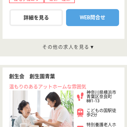
保有資格を選択してくださ
誕生年を入
い
誕生年
必須
保有資格
必須
初任者研修
実務者研修
(ヘルパー2級)
(ヘルパー1級)
介護福祉士
社会福祉士
戻る
ケアマネジャー
PT
次のステッ
OT
その他・なし
次のステップへ
サービス紹介
クリックジョブ介護とは
ご利用の流れ