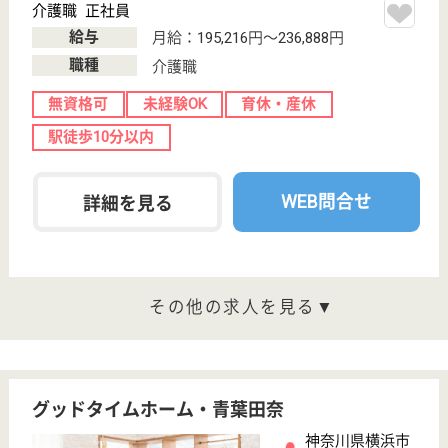
ど各種手当が充実♪長津田駅より送迎バスがあり通
勤ラクラク◎
神奈川県横浜市
青葉区恩田町
2282
青葉台駅車10分
特別養護老人ホ
ーム, ショート
ステイ
ユニットケアに取り組んでおります。高齢者の方々が
安心して毎日をお過ごしいただくために、理想の環境
づくりに努めています！
介護職 正社員
給与
月給：249,600円〜399,600円
職種
介護職
給料多め
無資格可
未経験OK
車通勤OK
住宅手当あり
育休・産休
WEB問合せ
詳細を見る
緑成会 横浜シルバープラザ