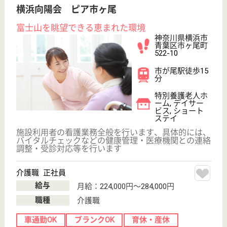
賞与4か月以上
車通勤OK
育休・産休
WEB問合せ
詳細を見る
コンフォートガーデンあざみ野
セコムグループの新しい有料老人ホーム
神奈川県横浜市
青葉区あざみ野
1-23-6
あざみ野駅徒歩
10分
介護付有料老人
ホーム, 居宅介
護支援事業所
東急田園都市線のあざみ野駅から徒歩10分の場所に
位置している有料老人ホームです◎独自の研修プログ
ラムを中心に、社内・外部研修ともに研修制度に力を
入れており、個人の成長をサポートします☆またセコ
ム医療事業グループ主催の合同研修や研究発表会な
ど、セコムグループの一員として参加することができ
ます！
介護職 正社員
給与
月給：212,816円〜229,316円
職種
介護職