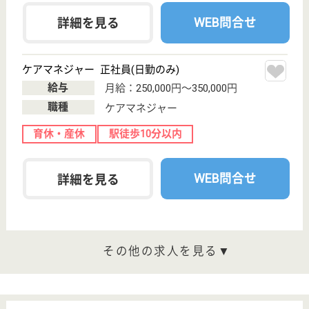
WEB問合せ
詳細を見る
その他の求人を見る
ル・プリ 青葉メゾン
神奈川県横浜市
青葉区奈良町
1757-3
青葉台駅バス3
分
デイサービス,
障害者施設
神奈川県のル・プリ 青葉メゾンは、デイサービス・
障害者施設を運営しています。 ぜひ各求人をご覧く
ださい。
生活支援員 正社員
給与
月給：227,160円〜235,920円
職種
その他
給料多め
無資格可
未経験OK