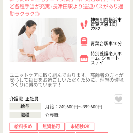
葵友会 たまプラーザ倶楽部
定期的に社内研修を実施♪未経験の方も歓迎！福利
厚生も充実☆
神奈川県横浜市
青葉区元石川町
3697-1
たまプラーザ駅
徒歩15分
特別養護老人ホ
ーム, ショート
ステイ
ご利用者様の気持ちを第一に考え、住み慣れた我が家
のように生き生きとお過ごしいただける環境づくりと
居心地の良さをサービスとして提供しています！
生活相談員 正社員(日勤のみ)
給与
月給：217,700円〜247,600円
職種
生活相談員
育休・産休
WEB問合せ
詳細を見る
介護職 パート(夜勤のみ)