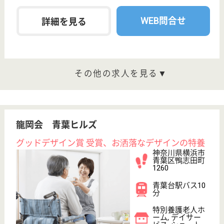
青葉区田奈町
46-1
田奈駅徒歩5分
介護付有料老人
ホーム
未来倶楽部青葉田奈では高齢者をどうするかではな
く、高齢者はどうしたいかの視点から一人ひとりの生
き方を応援して、明るく豊かな高齢者の生活の実現に
寄与致します。在宅で生活できない要介護の高齢者の
終身介護の場として、心身共充実・安定した生涯を送
っていただくため万全の設備・サービス体制で臨んで
います。
生活相談員 正社員(日勤のみ)
給与
月給：265,712円〜315,712円
職種
生活相談員
給料多め
育休・産休
駅徒歩10分以内
WEB問合せ
詳細を見る
ケアマネジャー 正社員(日勤のみ)
給与
月給：250,000円〜350,000円
職種
ケアマネジャー
育休・産休
駅徒歩10分以内