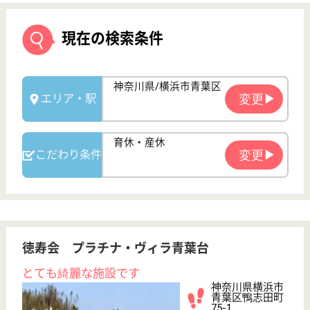
徳寿会 プラチナ・ヴィラ青葉台
とても綺麗な施設です
神奈川県横浜市
青葉区鴨志田町
75-1
青葉台駅バス10
分
介護老人保健施
設, グループホ
ーム, デイケア,
シ...
病状が安定し入院治療よりも看護や介護、リハビリテ
ーションを必要とするお年寄り一人ひとりの心と体に
最適な専門医療ケアで、総合的な医療・介護サービス
を提供しています
介護職 正社員
給与
月給：247,000円〜304,500円
職種
介護職
給料多め
無資格可
未経験OK
車通勤OK
ブランクOK
育休・産休
WEB問合せ
詳細を見る