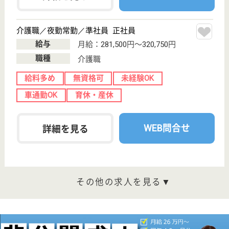
神奈川県横浜市
青葉区奈良町
750-1
こどもの国駅徒
歩15分
介護付有料老人
ホーム
高品質な介護サービスをベースに東京海上グループの
総合力を活かし、(1)入居者個々のニーズに合致した
生活、ケアプランの提供 (2)介護予防、要介護度の進
行を遅らせることを念頭においた生活リハビリの提供
(3)医療機関との連携によるターミナルまで暮らして
頂ける住まいの提供を運営方針とします。
ケアスタッフ 正社員
給与
月給：249,000円〜284,500円
職種
介護職
給料多め
車通勤OK
育休・産休
WEB問合せ
詳細を見る
看護スタッフ 正社員
給与
月給：300,000円
職種
看護職
給料多め
育休・産休