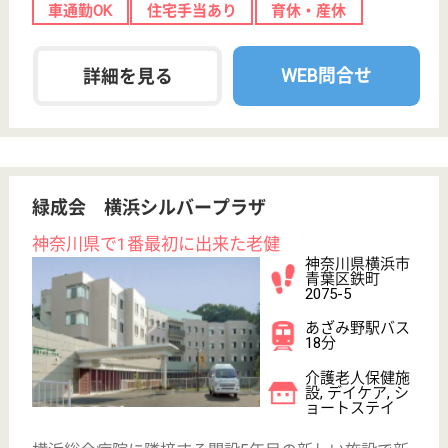
給与
日給 21,000円
職種
介護職
給料多め
無資格可
未経験OK
育休・産休
WEB問合せ
詳細を見る
その他の求人を見る
グランクレール藤が丘
東急不動産のシニアレジデンス
神奈川県横浜市
青葉区藤が丘1-
37-1
藤が丘駅徒歩4
分
介護付有料老人
ホーム
1.プライバシーの尊重 2.自主性の重視 3.円滑・公平・
思いやり