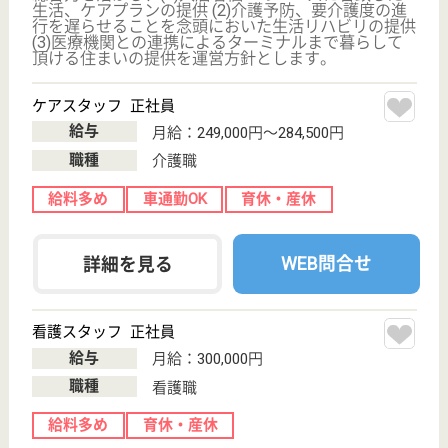
介護職 正社員
給与
月給：228,300円〜355,800円
職種
介護職
無資格可
車通勤OK
住宅手当あり
育休・産休
WEB問合せ
詳細を見る
協友会 横浜あおばの里
平成16年3月1日に開設した施設です
神奈川県横浜市
青葉区鉄町1375
市が尾駅バス10
分
介護老人保健施
設, デイケア, シ
ョートステイ,
訪...
昨年9月に始まった増築工事も本年3月に完成し、22
床の増床と露天浴室及び足湯コーナーの新築等新たな
施設としてスタートしております