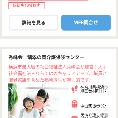
その他の求人を見る
医心館 横浜中山
神奈川県横浜市
緑区青砥町3-5
中山駅徒歩6分
住宅型有料老人
ホーム, 訪問介
護, 訪問看護
神奈川県の医心館 横浜中山は、住宅型有料老人ホー
ム・訪問介護・訪問看護を運営しています。 ぜひ各
求人をご覧ください。
看護職 契約社員
給与
月給：350,000円〜386,800円
職種
看護職
給料多め
育休・産休
駅徒歩10分以内
WEB問合せ
詳細を見る