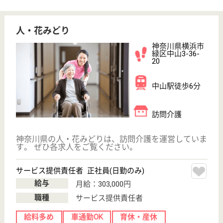
長津田駅徒歩8
分
特別養護老人ホ
ーム, ショート
ステイ
定員160人（ショート10人含む）家庭的な介護に徹
し、開放的で明るく働きやすい職場、最寄駅から徒歩
約7分と便利です
ケアマネジャー 正社員
給与
月給：221,000円〜268,690円
職種
ケアマネジャー
賞与4か月以上
車通勤OK
住宅手当あり
育休・産休
駅徒歩10分以内
WEB問合せ
詳細を見る
介護職 正社員
給与
月給：276,200円〜369,740円
職種
介護職
給料多め
未経験OK
車通勤OK
住宅手当あり
育休・産休
駅徒歩10分以内
WEB問合せ
詳細を見る