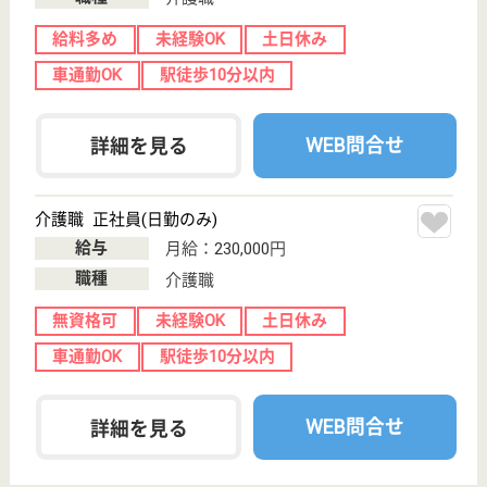
訪問介護
神奈川県のさくらケア緑訪問介護事業所は、訪問介護
を運営しています。 ぜひ各求人をご覧ください。
ヘルパー パート(日勤のみ)
給与
時給：1,360円〜2,060円
職種
介護職
給料多め
未経験OK
育休・産休
正社員登用制度
駅徒歩10分以内
WEB問合せ
詳細を見る
サービス提供責任者 正社員(日勤のみ)
給与
月給：235,712円〜315,712円
職種
サービス提供責任者
未経験OK
車通勤OK
住宅手当あり
育休・産休
駅徒歩10分以内
WEB問合せ
詳細を見る