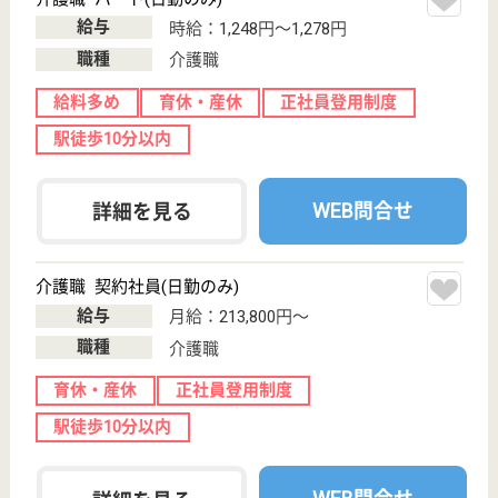
保有資格を選択してくださ
誕生年を入
い
誕生年
必須
保有資格
必須
初任者研修
実務者研修
(ヘルパー2級)
(ヘルパー1級)
介護福祉士
社会福祉士
戻る
ケアマネジャー
PT
次のステッ
OT
その他・なし
次のステップへ
サービス紹介
クリックジョブ介護とは