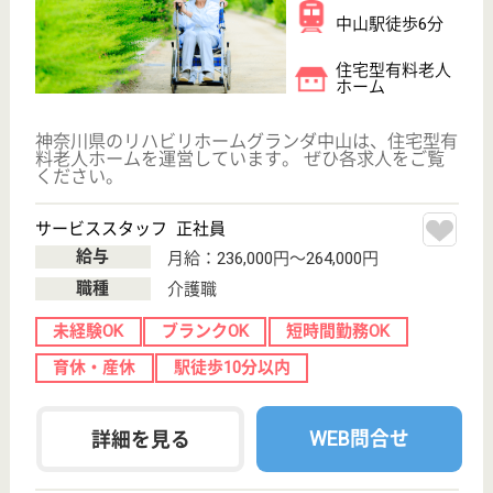
サービススタッフ／経験者採用3 正社員
給与
月給：282,500円
職種
介護職
給料多め
育休・産休
寮あり
駅徒歩10分以内
WEB問合せ
詳細を見る
その他の求人を見る
ひとはな みどり
神奈川県横浜市
緑区中山1-5-25