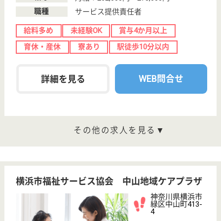
介護職 契約社員(日勤のみ)
給与
月給：213,800円〜
職種
介護職
育休・産休
正社員登用制度
駅徒歩10分以内
WEB問合せ
詳細を見る
その他の求人を見る
ソラスト長津田
神奈川県横浜市
緑区長津田5-2-
60
長津田駅徒歩5
分
訪問介護
ソラスト長津田では、利用者様に寄り添い、その方に
合った最適なケアを提供できるよう心がけています。