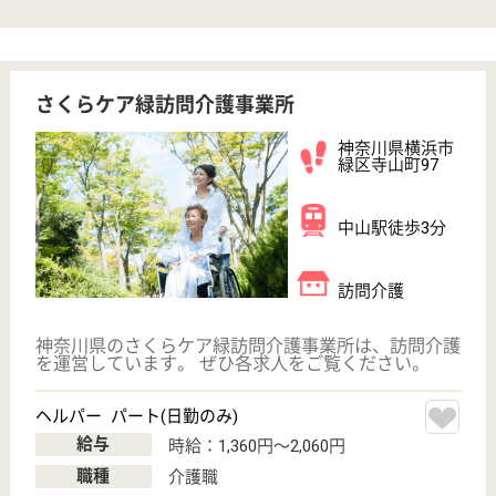
職種
サービス提供責任者
給料多め
未経験OK
賞与4か月以上
育休・産休
寮あり
駅徒歩10分以内
WEB問合せ
詳細を見る
その他の求人を見る
横浜市福祉サービス協会 中山地域ケアプラザ
神奈川県横浜市
緑区中山町413-
4
中山駅徒歩7分
デイサービス,
居宅介護支援事
業所, 地域包括
支援セ...
神奈川県の横浜市福祉サービス協会 中山地域ケアプ
ラザは、デイサービス・居宅介護支援事業所・地域包
括支援センターを運営しています。 ぜひ各求人をご
覧ください。