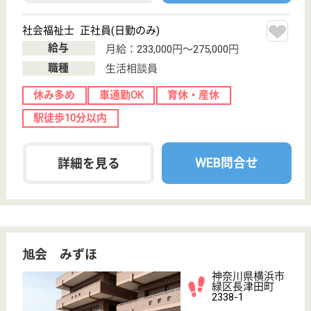
楽しくくつろいで過していただけるよう、ラウンジを
設けるなど居心地のよい上質な空間をご用意いたしま
した。会話もはずみ、温かい雰囲気の中でお過ごしい
ただけます。
副店長 正社員(日勤のみ)
給与
月給：245,500円〜
職種
管理職（管理者・施設長）
育休・産休
駅徒歩10分以内
WEB問合せ
詳細を見る
生活相談員 正社員(日勤のみ)
給与
月給：230,500円〜
職種
生活相談員
育休・産休
駅徒歩10分以内
WEB問合せ
詳細を見る
その他の求人を見る