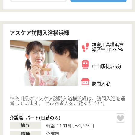
職種
管理職（リーダー）
給料多め
育休・産休
駅徒歩10分以内
WEB問合せ
詳細を見る
介護職 正社員
給与
月給：242,000円〜313,000円
職種
介護職
育休・産休
駅徒歩10分以内
WEB問合せ
詳細を見る
その他の求人を見る
さくらケア緑訪問介護事業所
神奈川県横浜市
緑区寺山町97
中山駅徒歩3分