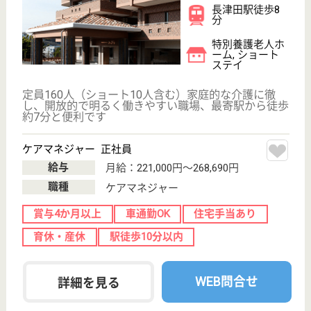
秀峰会 りんどう
横浜市最大級の社会福祉法人秀峰会が運営！大手
社会福祉法人ならではのキャリアアップ、職員と
職員家族を含めた福利厚生が魅力的です♪
神奈川県横浜市
緑区十日市場町
827-6
十日市場駅徒歩
5分
小規模多機能
ご利用者が最期まで住み慣れたご自宅で暮らし続けら
れる環境づくり、 さらには地域包括ケアシステム構
築の実現のために今後もチャレンジを続けてまいりま
す！
介護職 正社員
給与
月給：208,816円〜308,816円
職種
介護職
車通勤OK
育休・産休
駅徒歩10分以内
WEB問合せ
詳細を見る