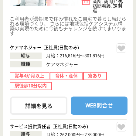
クレールレジデンス横浜十日市場
東急グループならではの福利厚生が充実★住宅手
当や家族手当あり◎処遇改善手当支給あり♪
神奈川県横浜市
緑区十日市場町
1258-92
十日市場駅徒歩
7分
サービス付き高
齢者向け住宅,
訪問介護, 訪問
看護
東急グループの株式会社東急イーライフデザインが運
営！2019年4月新規オープンの施設です！
介護職 パート(日勤のみ)
給与
時給：1,248円〜1,278円
職種
介護職
給料多め
育休・産休
正社員登用制度
駅徒歩10分以内
WEB問合せ
詳細を見る