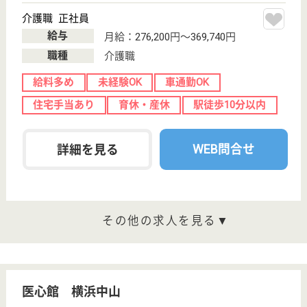
若武者ケア 緑事業所
月給高め☆扶養手当あり♪福利厚生が充実◎定年
65歳でまだまだ働きたい方も大歓迎です！
神奈川県横浜市
緑区十日市場町
849-6
十日市場駅徒歩
10分
訪問介護
（株）若武者ケアでは休みの確保、残業をできる限り
減らし、働きやすさを追求しています！
サービス提供責任者 正社員(日勤のみ)
給与
月給：223,816円〜296,816円
職種
サービス提供責任者
未経験OK
育休・産休
駅徒歩10分以内
WEB問合せ
詳細を見る