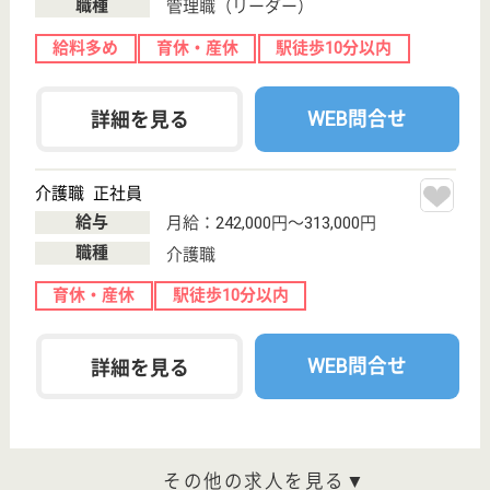
横浜市最大級の社会福祉法人秀峰会が運営！大手
社会福祉法人ならではのキャリアアップ、職員と
職員家族を含めた福利厚生が魅力的です♪
神奈川県横浜市
緑区台村町337
中山駅徒歩5分
居宅介護支援事
業所, 訪問介護,
訪問看護, 定期
巡...
ご利用者が最期まで住み慣れたご自宅で暮らし続けら
れる環境づくり、 さらには地域包括ケアシステム構
築の実現のために今後もチャレンジを続けてまいりま
す！
ケアマネジャー 正社員(日勤のみ)
給与
月給：216,816円〜301,816円
職種
ケアマネジャー
賞与4か月以上
育休・産休
寮あり
駅徒歩10分以内
WEB問合せ
詳細を見る
サービス提供責任者 正社員(日勤のみ)
給与
月給：262,000円〜278,000円