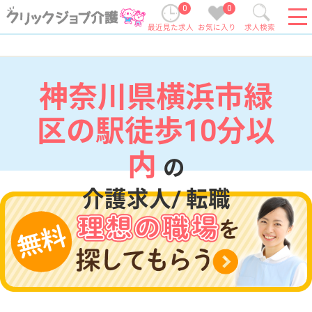
0
0
最近見た求人
お気に入り
求人検索
神奈川県横浜市緑
区の駅徒歩10分以
内
の
介護求人/ 転職
現在の検索条件
神奈川県/横浜市緑区
変更
エリア・駅
駅徒歩10分以内
変更
こだわり条件