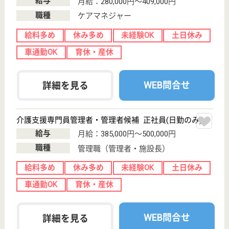
給与
月給：230,000円
職種
介護職
無資格可
未経験OK
土日休み
車通勤OK
駅徒歩10分以内
WEB問合せ
詳細を見る
はぴね横浜
月給高め☆研修制度が充実♪
神奈川県横浜市
緑区十日市場町
876-8
十日市場駅徒歩
8分
介護付有料老人
ホーム
要介護状態（介護予防にあっては要支援状態）にある
高齢者に対し、適正な特定施設入居者生活介護を提供
する事を目的とします。
介護職リーダー候補 正社員
給与
月給：262,600円〜336,000円