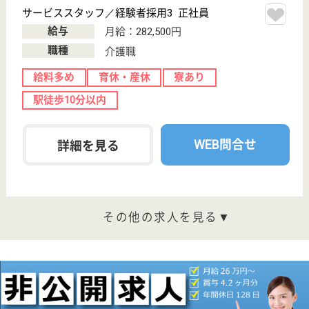
中山駅徒歩3分
居宅介護支援事
業所
神奈川県のひとはな みどりは、居宅介護支援事業所
を運営しています。 ぜひ各求人をご覧ください。
介護支援専門員 正社員(日勤のみ)
給与
月給：280,000円〜409,000円
職種
ケアマネジャー
給料多め
休み多め
未経験OK
土日休み
車通勤OK
育休・産休
WEB問合せ
詳細を見る
介護支援専門員管理者・管理者候補 正社員(日勤のみ)
給与
月給：385,000円〜500,000円
職種
管理職（管理者・施設長）
給料多め
休み多め
未経験OK
土日休み
車通勤OK
育休・産休
WEB問合せ
詳細を見る