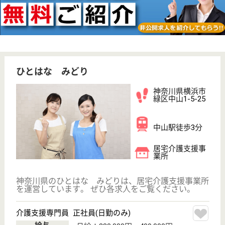
アスケア訪問入浴横浜緑
神奈川県横浜市
緑区中山1-27-6
中山駅徒歩6分
訪問入浴
神奈川県のアスケア訪問入浴横浜緑は、訪問入浴を運
営しています。 ぜひ各求人をご覧ください。
介護職 パート(日勤のみ)
給与
時給：1,315円〜1,375円
職種
介護職
給料多め
未経験OK
土日休み
車通勤OK
駅徒歩10分以内
WEB問合せ
詳細を見る
介護職 正社員(日勤のみ)