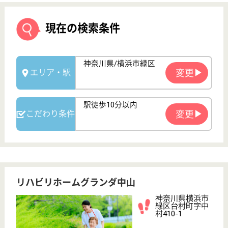
リハビリホームグランダ中山
神奈川県横浜市
緑区台村町字中
村410-1
中山駅徒歩6分
住宅型有料老人
ホーム
神奈川県のリハビリホームグランダ中山は、住宅型有
料老人ホームを運営しています。 ぜひ各求人をご覧
ください。
サービススタッフ 正社員
給与
月給：236,000円〜264,000円
職種
介護職
未経験OK
ブランクOK
短時間勤務OK
育休・産休
駅徒歩10分以内
WEB問合せ
詳細を見る