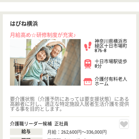
人・花みどり
神奈川県横浜市
緑区中山3-36-
20
中山駅徒歩6分
訪問介護
神奈川県の人・花みどりは、訪問介護を運営していま
す。 ぜひ各求人をご覧ください。
サービス提供責任者 正社員(日勤のみ)
給与
月給：303,000円
職種
サービス提供責任者
給料多め
車通勤OK
育休・産休
駅徒歩10分以内
WEB問合せ
詳細を見る
秀峰会 翡翠の舞介護保険センター