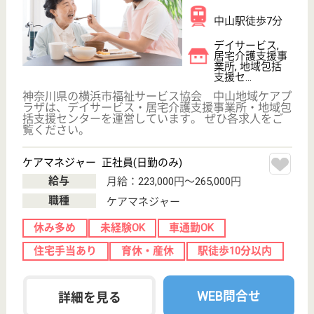
未経験の方から子育て中の主婦の方、60歳以上のシ
ニア世代の方まで幅広く活躍できます◎ウェルフェア
コンシェルジュ養成研修を実施し、接遇やコミュニケ
ーションスキルの向上にも力を入れています！
サービス提供責任者 正社員(日勤のみ)
給与
月給：275,000円〜280,000円
職種
サービス提供責任者
給料多め
車通勤OK
育休・産休
駅徒歩10分以内
WEB問合せ
詳細を見る
オハナ横浜十日市場
2019年3月オープンの東急電鉄グループのデイサ
ービスです！福利厚生が充実☆資格取得支援制度
あり♪
神奈川県横浜市
緑区十日市場
1258-92
十日市場駅徒歩
7分
デイサービス