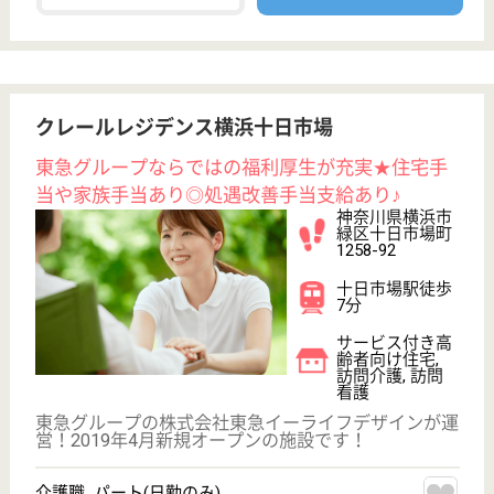
変更
エリア・駅
駅徒歩10分以内
変更
こだわり条件
;
事業所情報の一部は、厚生労働省の介護事業所・生活関連情報
検索「介護サービス情報公表システム 」から転載しておりま
す。
介護の転職支援サービスお申込み
30
簡単
登録
秒