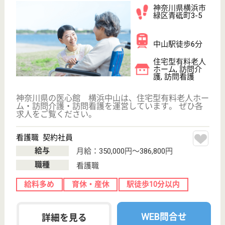
みずたま介護ステーション十日市場
神奈川県横浜市
緑区十日市場町
805-1
十日市場駅徒歩
1分
居宅介護支援事
業所, 訪問介護
神奈川県のみずたま介護ステーション十日市場は、居
宅介護支援事業所・訪問介護を運営しています。 ぜ
ひ各求人をご覧ください。
サービス提供責任者 正社員(日勤のみ)
給与
年収：2,680,000円〜4,790,000円
職種
サービス提供責任者
給料多め
土日休み
駅徒歩10分以内
WEB問合せ
詳細を見る
現在の検索条件
神奈川県/横浜市緑区