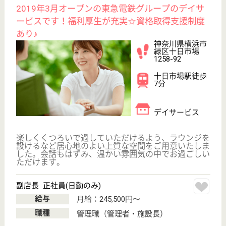
介護職求人支援サービス『クリックジョブ介護』運営会社:
ライフワンズ株式会社 ( 厚生労働大臣許可 )13- ユ -303765
Copyright©LifeOnes Ltd. All Rights Reserved
?>