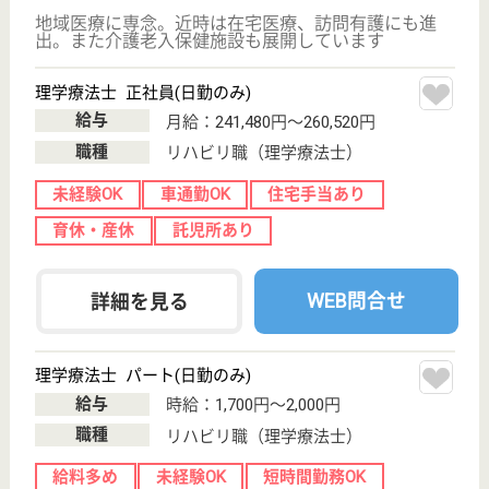
中山駅バス16分
特別養護老人ホ
ーム, ショート
ステイ, 小規模
多機能
関連施設に病院、透析クリニック、老人保健施設があ
り、医療面でも安心してお過ごしいただくことができ
ます！
介護職 正社員
給与
月給：291,722円〜364,322円
職種
介護職
給料多め
未経験OK
車通勤OK
育休・産休
寮あり
託児所あり
WEB問合せ
詳細を見る
介護職 正社員
給与
月給：291,722円〜364,322円
職種
介護職
給料多め
未経験OK
車通勤OK
育休・産休
寮あり
託児所あり
WEB問合せ
詳細を見る