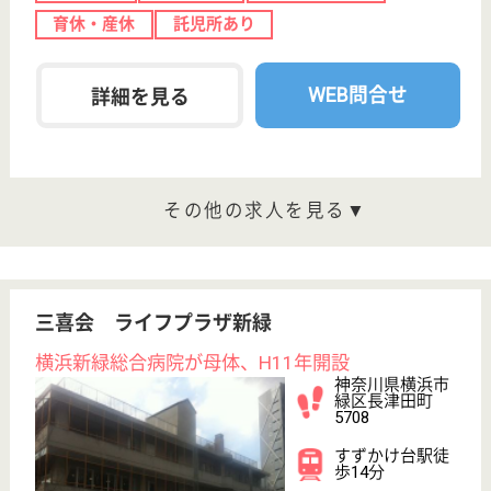
怡土福祉会 北八朔
全室個室ユニットケアの特別養護老人ホーム
神奈川県横浜市
緑区北八朔町
1813-1
中山駅バス9分
特別養護老人ホ
ーム, ショート
ステイ
一般入所185床と、短期入所15床の全室個室ユニット
ケアの特別養護老人ホーム
介護職 正社員
給与
月給：226,869円〜265,340円
職種
介護職
休み多め
賞与4か月以上
車通勤OK
住宅手当あり
ブランクOK
育休・産休
WEB問合せ
詳細を見る