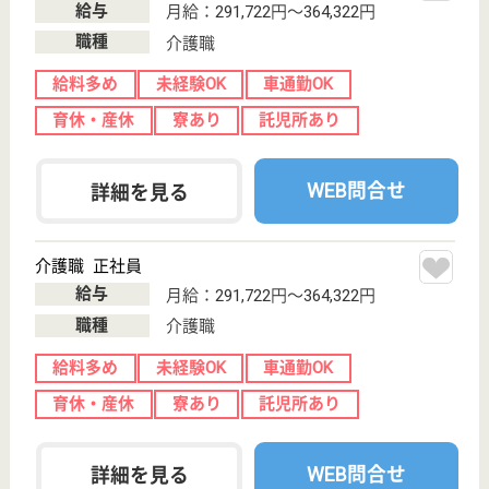
看護師の求人・転職なら
『クリックジョブ看護』
介護職求人支援サービス『クリックジョブ介護』運営会社:
ライフワンズ株式会社 ( 厚生労働大臣許可 )13- ユ -303765
Copyright©LifeOnes Ltd. All Rights Reserved
?>