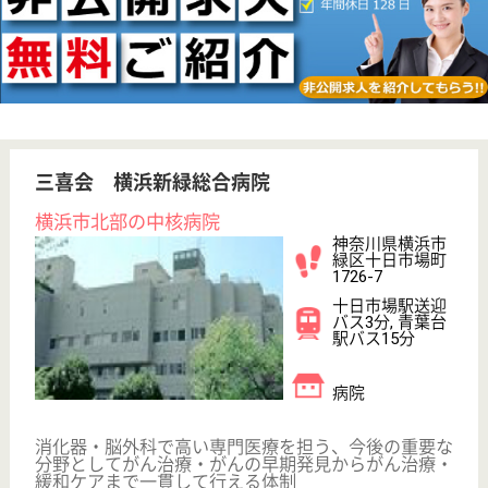
WEB問合せ
詳細を見る
白鳳会 フォーシーズンズヴィラこもれび
夏季休暇や年末年始休暇あり☆資格取得支援制度
あり♪中山駅から送迎バスあり◎
神奈川県横浜市
緑区三保町881-
2
中山駅バス24分
特別養護老人ホ
ーム, ショート
ステイ
緑に囲まれとても静かな環境の中でお過ごししていた
だける施設、お一人お一人の個性を大切にし、自然と
笑顔がこぼれるようなそんな施設を目指しておりま
す！
介護職 正社員
給与
月給：246,016円〜283,016円
職種
介護職
無資格可
車通勤OK
ブランクOK
育休・産休
託児所あり