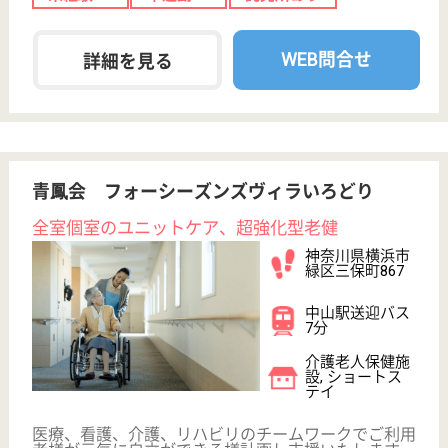
育休・産休
託児所あり
WEB問合せ
詳細を見る
その他の求人を見る
三喜会 ライフプラザ新緑
横浜新緑総合病院が母体、H11年開設
神奈川県横浜市
緑区長津田町
5708
すずかけ台駅徒
歩14分
介護老人保健施
設, デイケア, シ
ョートステイ,
居...
鉄筋コンクリート3階建、プライバシーに配慮したゆ
ったり設計、充実したリハビリ施設・居住スペース
ケアマネジャー 正社員(日勤のみ)
給与
月給：209,816円〜281,416円
職種
ケアマネジャー