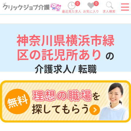
0
0
最近見た求人
お気に入り
求人検索
神奈川県横浜市緑
区の託児所あり
の
介護求人/ 転職
現在の検索条件
神奈川県/横浜市緑区
変更
エリア・駅
託児所あり
変更
こだわり条件