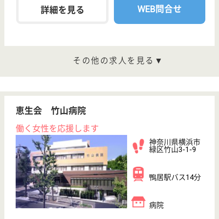
給料多め
無資格可
未経験OK
車通勤OK
育休・産休
寮あり
WEB問合せ
詳細を見る
介護職 正社員
給与
月給：291,722円〜364,322円
職種
介護職
給料多め
未経験OK
車通勤OK
育休・産休
寮あり
託児所あり
WEB問合せ
詳細を見る
兼愛会 しょうじゅの里三保サテライト
2021年5月より新規開設！資格取得支援制度あり♪
託児所完備☆単身寮あり！月給高めで日々の生活
も安定です！
神奈川県横浜市
緑区三保町大上
2640-220