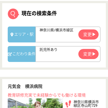
元気会 横浜病院
教育研修充実で未経験からでも働ける環境
神奈川県横浜市
緑区寺山町729
中山駅バス10分
病院, 介護医療
院
急性期の治療が終わり在宅での看護・介護が困難で長
期の医療・療養を必要とする高齢者のための病院、医
師や看護師も24時間体制で患者さまをサポート
看護職 正社員
給与
月給：324,520円〜373,720円
職種
看護職
給料多め
未経験OK
車通勤OK
育休・産休
寮あり
託児所あり
WEB問合せ
詳細を見る