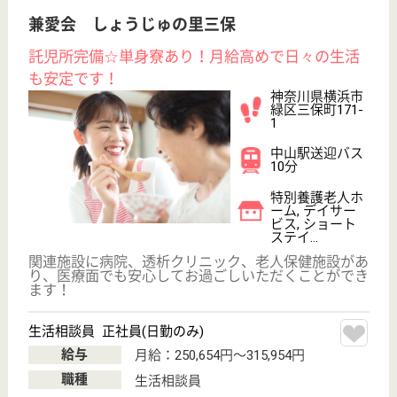
介護の転職支援サービスお申込み
30
簡単
登録
秒
保有資格を選択してくださ
誕生年を入
い
誕生年
必須
保有資格
必須
初任者研修
実務者研修
(ヘルパー2級)
(ヘルパー1級)
介護福祉士
社会福祉士
戻る
ケアマネジャー
PT
次のステッ
OT
その他・なし
次のステップへ