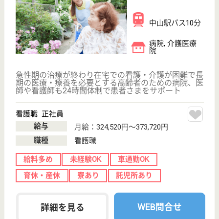
言語聴覚士 正社員(日勤のみ)
給与
月給：303,100円〜336,700円
職種
その他
給料多め
車通勤OK
育休・産休
託児所あり
WEB問合せ
詳細を見る
その他の求人を見る
三喜会 横浜新緑総合病院
横浜市北部の中核病院