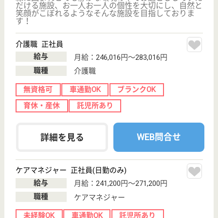
恵生会 竹山病院
働く女性を応援します
神奈川県横浜市
緑区竹山3-1-9
鴨居駅バス14分
病院
地域医療に専念。近時は在宅医療、訪問有護にも進
出。また介護老入保健施設も展開しています
理学療法士 正社員(日勤のみ)
給与
月給：241,480円〜260,520円
職種
リハビリ職（理学療法士）
未経験OK
車通勤OK
住宅手当あり
育休・産休
託児所あり
WEB問合せ
詳細を見る
理学療法士 パート(日勤のみ)
給与
時給：1,700円〜2,000円
職種
リハビリ職（理学療法士）
給料多め
未経験OK
短時間勤務OK