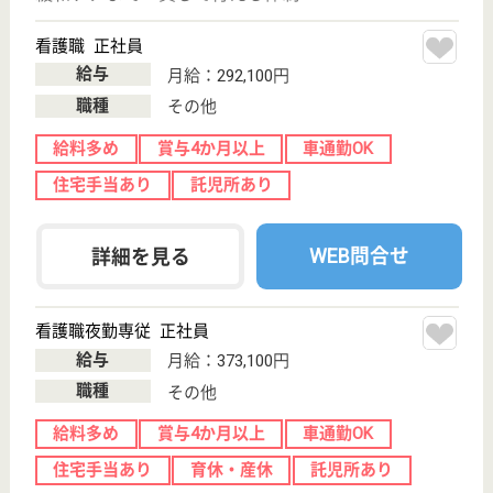
WEB問合せ
詳細を見る
ケアマネジャー 正社員(日勤のみ)
給与
月給：241,200円〜271,200円
職種
ケアマネジャー
未経験OK
車通勤OK
託児所あり
WEB問合せ
詳細を見る
青鳳会 フォーシーズンズヴィラいろどり
全室個室のユニットケア、超強化型老健
神奈川県横浜市
緑区三保町867
中山駅送迎バス
7分
介護老人保健施
設, ショートス
テイ
医療、看護、介護、リハビリのチームワークでご利用