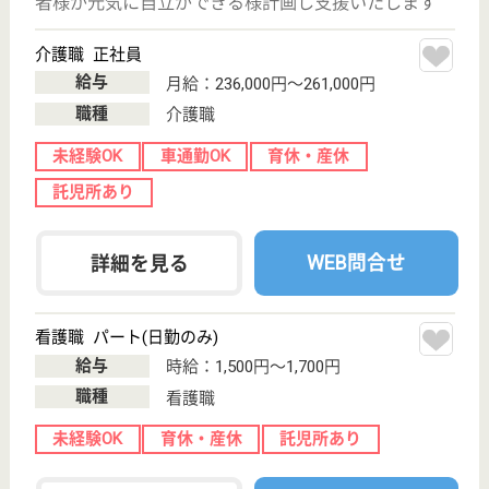
未経験OK
土日休み
車通勤OK
住宅手当あり
育休・産休
寮あり
WEB問合せ
詳細を見る
兼愛会 しょうじゅの里三保
託児所完備☆単身寮あり！月給高めで日々の生活
も安定です！
神奈川県横浜市
緑区三保町171-
1
中山駅送迎バス
10分
特別養護老人ホ
ーム, デイサー
ビス, ショート
ステイ...
関連施設に病院、透析クリニック、老人保健施設があ
り、医療面でも安心してお過ごしいただくことができ
ます！
生活相談員 正社員(日勤のみ)
給与
月給：250,654円〜315,954円
職種
生活相談員