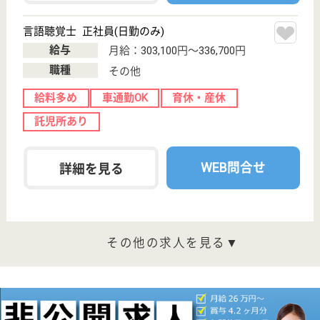
神奈川県横浜市
緑区十日市場町
1726-7
十日市場駅送迎
バス3分, 青葉台
駅バス15分
病院
消化器・脳外科で高い専門医療を担う、今後の重要な
分野としてがん治療・がんの早期発見からがん治療・
緩和ケアまで一貫して行える体制
看護職 正社員
給与
月給：292,100円
職種
その他
給料多め
賞与4か月以上
車通勤OK
住宅手当あり
託児所あり
WEB問合せ
詳細を見る
看護職夜勤専従 正社員
給与
月給：373,100円
職種
その他
給料多め
賞与4か月以上
車通勤OK
住宅手当あり
育休・産休
託児所あり