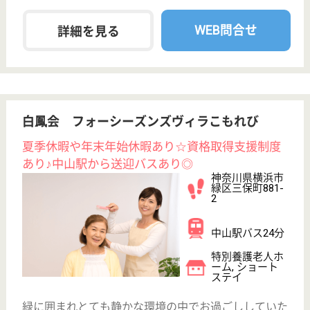
者様が元気に自立ができる様計画し支援いたします
介護職 正社員
給与
月給：236,000円〜261,000円
職種
介護職
未経験OK
車通勤OK
育休・産休
託児所あり
WEB問合せ
詳細を見る
看護職 パート(日勤のみ)
給与
時給：1,500円〜1,700円
職種
看護職
未経験OK
育休・産休
託児所あり
WEB問合せ
詳細を見る
その他の求人を見る