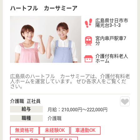
介護の転職支援サービスお申込み
30
簡単
登録
秒
保有資格を選択してくださ
誕生年を入
い
誕生年
必須
保有資格
必須
初任者研修
実務者研修
(ヘルパー2級)
(ヘルパー1級)
介護福祉士
社会福祉士
戻る
ケアマネジャー
PT
次のステッ
OT
その他・なし