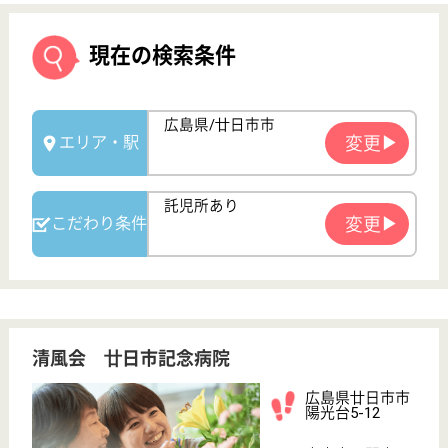
清風会 廿日市記念病院
広島県廿日市市
陽光台5-12
宮内串戸駅車8
分
病院
広島県の清風会 廿日市記念病院は、病院を運営して
います。 ぜひ各求人をご覧ください。
介護福祉士 正社員
給与
月給：207,000円〜236,000円
職種
介護職
未経験OK
賞与4か月以上
車通勤OK
育休・産休
寮あり
託児所あり
WEB問合せ
詳細を見る