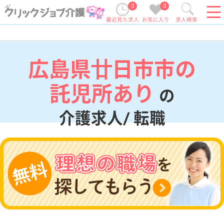
0
0
最近見た求人
お気に入り
求人検索
広島県廿日市市の
託児所あり
の
介護求人/ 転職
現在の検索条件
広島県/廿日市市
変更
エリア・駅
託児所あり
変更
こだわり条件