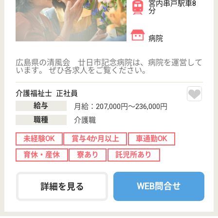
ハートフル 望海の里
広島県廿日市市
宮島口東2-13-
15
宮島ボートレー
ス場駅徒歩17分
介護付有料老人
ホーム
宮島を望むロケーションに位置する、介護付有料老人
ホームです。自分のペースで毎日を過ごすことが出来
る、快適で充実した設備が整っています。多目的ホー
ルは、吹き抜けで開放感があり、毎日の体操やレクリ
エーションに活用されています。瀬戸内海が見渡せる
南向きなので、毎日気持ちよく過ごすことが出来ま
す。
介護職 正社員
給与
月給：203,000円〜214,000円
職種
介護職