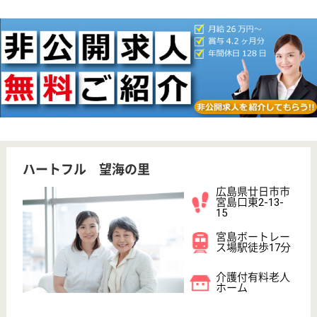
無資格可
未経験OK
車通勤OK
育休・産休
託児所あり
WEB問合せ
詳細を見る
ハートフル カーサミーア
広島県廿日市市
陽光台3-1-3
宮内串戸駅車7
分
介護付有料老人
ホーム
広島県のハートフル カーサミーアは、介護付有料老
人ホームを運営しています。 ぜひ各求人をご覧くだ
さい。
介護職 正社員
給与
月給：210,000円〜222,000円
職種
介護職
無資格可
未経験OK
車通勤OK