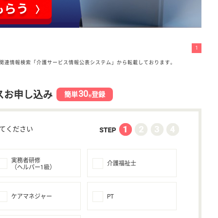
1
関連情報検索「介護サービス情報公表システム」から転載しております。
30
スお申し込み
簡単
登録
秒
てください
実務者研修
介護福祉士
（ヘルパー1級）
ケアマネジャー
PT