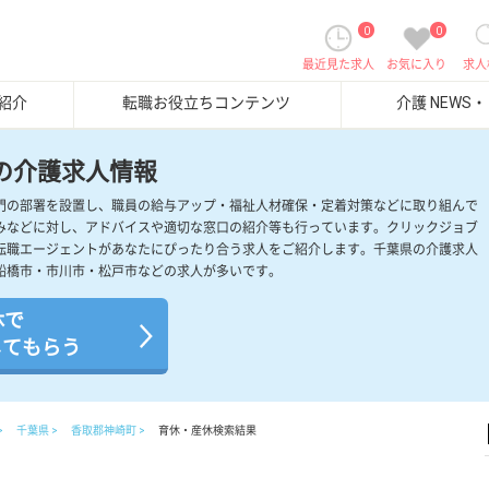
0
0
最近見た求人
お気に入り
求人
紹介
転職お役立ちコンテンツ
介護 NEWS
の介護求人情報
門の部署を設置し、職員の給与アップ・福祉人材確保・定着対策などに取り組んで
みなどに対し、アドバイスや適切な窓口の紹介等も行っています。クリックジョブ
転職エージェントがあなたにぴったり合う求人をご紹介します。千葉県の介護求人
船橋市・市川市・松戸市などの求人が多いです。
休で
してもらう
千葉県
香取郡神崎町
育休・産休検索結果