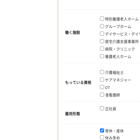
特別養護老人ホーム
グループホーム
働く施設
デイサービス・デイ
居宅介護支援事業所
病院・クリニック
養護老人ホーム
介護福祉士
ケアマネジャー
もっている資格
OT
准看護師
正社員
雇用形態
育休・産休
休み多め