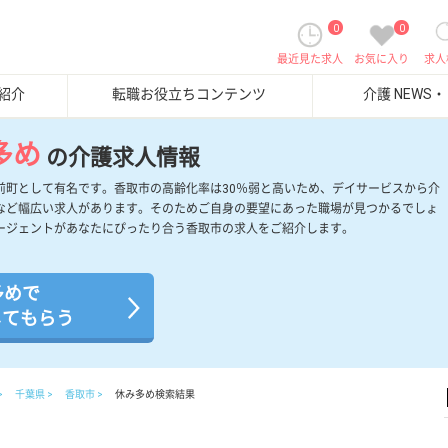
0
0
最近見た求人
お気に入り
求人
紹介
転職お役立ちコンテンツ
介護 NEWS
多め
の介護求人情報
前町として有名です。香取市の高齢化率は30％弱と高いため、デイサービスから介
など幅広い求人があります。そのためご自身の要望にあった職場が見つかるでしょ
ージェントがあなたにぴったり合う香取市の求人をご紹介します。
多めで
してもらう
千葉県
香取市
休み多め検索結果