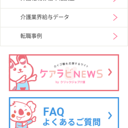
サイトマップ
利用規約
プライバシーポリシー
運営会社
採用ご担当者様へ
お知らせ
看護師の求人・転職なら
『クリックジョブ看護』
介護職求人支援サービス『クリックジョブ介護』運営会社:
ライフワンズ株式会社 ( 厚生労働大臣許可 )13- ユ -303765
Copyright©LifeOnes Ltd. All Rights Reserved
; ?>