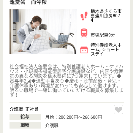
サイトマップ
利用規約
プライバシーポリシー
運営会社
採用ご担当者様へ
お知らせ
看護師の求人・転職なら
『クリックジョブ看護』
介護職求人支援サービス『クリックジョブ介護』運営会社:
ライフワンズ株式会社 ( 厚生労働大臣許可 )13- ユ -303765
Copyright©LifeOnes Ltd. All Rights Reserved