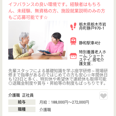
しい育児休暇取得実績あり☆福利厚生も充実して
おり、マイカー通勤OK♪
群馬県渋川市金
井2212-1
金島駅車8分
特別養護老人ホ
ーム, デイサー
ビス, ショート
ステイ...
「おもいやり」と「まごころ」を込めたサービスの提
供を目指しています☆現在約70人が入所しており、
昼間は8人、夜は3人体制での勤務☆働き手には嬉し
い各種保険完備（社会保険、雇用、労災、健康、厚
生）。退職金制度あり◎（勤務1年以上）定年後の再
雇用制度もあり、長く働くことが可能☆
社会福祉士 正社員(日勤のみ)
給与
月給：200,556円〜250,560円
職種
生活相談員
給料多め
休み多め
未経験OK
土日休み
車通勤OK
育休・産休
WEB問合せ
詳細を見る