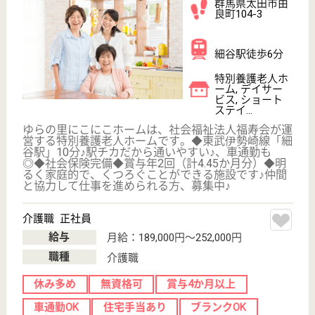
介護職 正社員(日勤のみ)
給与
月給：193,250円
職種
介護職
無資格可
未経験OK
賞与4か月以上
車通勤OK
育休・産休
WEB問合せ
詳細を見る
山紫会 音和の園
群馬県藤岡市藤
岡2874-2
群馬藤岡駅車19
分
特別養護老人ホ
ーム, デイサー
ビス, グループ
ホーム...
音和の園では、お年寄の皆様にとって心身の健康と、
安心してくつろげる、心のオアシスとなれるように、
優しい手を差しのべ、精一杯のサービスを提供させて
いただきたいと考えています。 ◆社会保険完備◆学
歴・経験・資格不問◎◆賞与年2回（計4か月分！）
◆育児休業取得実績あり◆車通勤◎やりがいのあるお