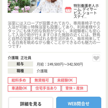
群馬県太田市龍
舞町410-2
竜舞駅車5分
特別養護老人ホ
ーム, デイサー
ビス, ショート
ステイ...
特別養護老人ホーム「高原園」は平成29年3月1日移
転・新築オープンしました。増床のため、介護職員を
大募集！◆社会保険完備◆賞与年2回◆年齢・資格・
学歴不問◎◆福利厚生も充実しており、家庭的な雰囲
気の中でのお仕事です。まずは見学から♪職員一同、
お待ちしています。
介護職 正社員
給与
月給：194,000円〜216,000円
職種
介護職
無資格可
未経験OK
車通勤OK
住宅手当あり
育休・産休
WEB問合せ
詳細を見る
康明会 加養の里