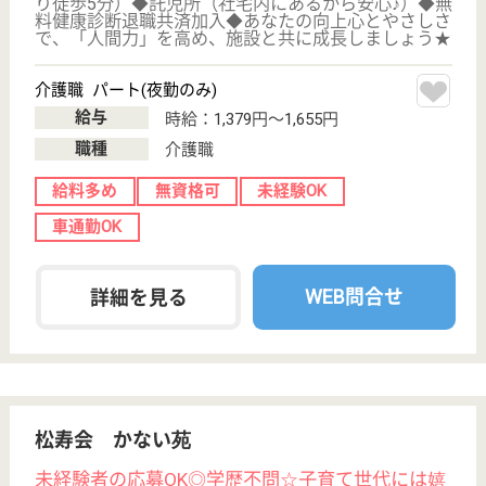
社会福祉法人希望館は、地域に根ざした養護老人
ホーム・特別養護老人ホーム・ケアハウス等を運
営しています。
群馬県高崎市江
木町1093-1
高崎問屋町駅徒
歩30分
特別養護老人ホ
ーム, デイサー
ビス, 訪問介護,
シ...
◆昇給年1回、賞与年3回、業績給◆学歴・資格不問
◎正規職員登用試験を年に数回実施。◆委員会三役手
当、独占業務担当手当etc…諸手当が充実★社員教育や
研修にも力を入れており、安心してお仕事できます！
介護職 正社員
給与
月給：204,000円〜250,000円
職種
介護職
無資格可
未経験OK
車通勤OK
住宅手当あり
育休・産休
WEB問合せ
詳細を見る