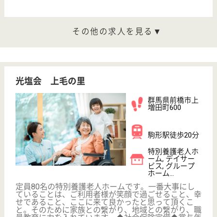
群馬県太田市由
良町104-3
細谷駅徒歩6分
特別養護老人ホ
ーム, デイサー
ビス, ショート
ステイ...
ゆらの里にこにこホームは、社会福祉法人福寿会が運
営する特別養護老人ホームです。◆東武伊勢崎線「細
谷駅」10分♪駅チカだから通いやすい♪、車通勤も
◎◆社会保険完備◆賞与年2回（計4.45か月分）◆明
るく家庭的で、くつろぐことができる施設です♪仲間
と協力して仕事を進められる方、募集中♪
介護職 正社員
給与
月給：189,000円〜252,000円
職種
介護職
休み多め
無資格可
賞与4か月以上
車通勤OK
住宅手当あり
ブランクOK
WEB問合せ
詳細を見る
ポプラ会 クローバー荘