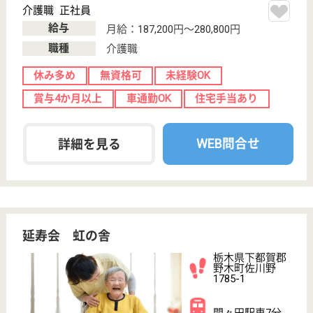
職種
ケアマネジャー
未経験OK
車通勤OK
住宅手当あり
育休・産休
WEB問合せ
詳細を見る
生活相談員 正社員(日勤のみ)
給与
月給：194,200円〜281,200円
職種
生活相談員
未経験OK
車通勤OK
住宅手当あり
育休・産休
託児所あり
WEB問合せ
詳細を見る
その他の求人を見る
光塩会 上毛の里
群馬県前橋市上
増田町600