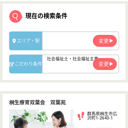
桐生療育双葉会 双葉苑
群馬県桐生市広
沢町1-2643-1
新桐生駅徒歩18
分
特別養護老人ホ
ーム, デイサー
ビス, 訪問介護,
シ...
群馬県の桐生療育双葉会 双葉苑は、特別養護老人ホ
ーム・デイサービス・訪問介護を運営しています。
ぜひ各求人をご覧ください。
介護職 正社員
給与
月給：213,000円〜285,040円
職種
介護職
休み多め
無資格可
未経験OK
賞与4か月以上
車通勤OK
育休・産休
WEB問合せ
詳細を見る