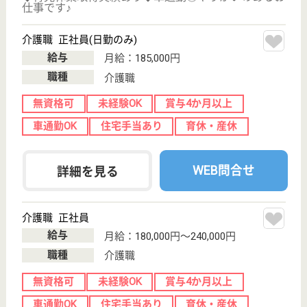
保有資格を選択してくださ
誕生年を入
い
誕生年
必須
保有資格
必須
初任者研修
実務者研修
(ヘルパー2級)
(ヘルパー1級)
介護福祉士
社会福祉士
戻る
ケアマネジャー
PT
次のステッ
OT
その他・なし
次のステップへ
社会福祉士・社会福祉主事の高給与求人を
紹介してもら う