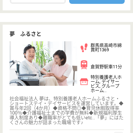
平成20年6月OPEN
茨城県下妻市加
養493
下妻駅車6分
特別養護老人ホ
ーム, デイサー
ビス, ショート
ステイ...
軽部病院が母体
生活相談員 正社員(日勤のみ)
給与
月給：185,000円〜205,000円
職種
生活相談員
未経験OK
車通勤OK
育休・産休
WEB問合せ
詳細を見る
宝寿会 ヴィレージュ
群馬県館林市岡
野町335-1
館林駅車10分