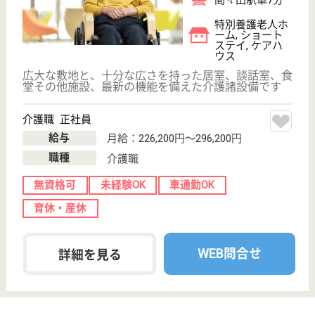
駒形駅徒歩20分
特別養護老人ホ
ーム, デイサー
ビス, グループ
ホーム...
定員80名の特別養護老人ホームです。一番大事にし
ていることは、ご利用者様が笑顔で過ごせること、幸
せであること、ここに来て良かったと思って頂くこ
と。そのために家族との繋がり、地域との繋がり、職
員教育に力を入れています。◆社会保険完備◆賞与年
2回◆年齢・経験・男女不問◎あなたも笑顔で一緒に
働きませんか？
ケアワーカー 正社員
給与
月給：198,200円
職種
介護職
休み多め
無資格可
未経験OK
賞与4か月以上
車通勤OK
住宅手当あり
WEB問合せ
詳細を見る
裕母和会 かがやき
嬉しい賞与4ヶ月以上！年間休日123日！ワークラ