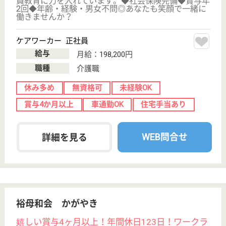
群馬県館林市田
谷町1187-1
館林駅車13分
特別養護老人ホ
ーム, デイサー
ビス, ショート
ステイ...
社会福祉法人ポプラ会は、職員総勢450名を超える大
所帯です。アットホームで和やかな働きやすい職場で
す。◆館林市◆賞与年2回◆社宅完備（館林市役所よ
り徒歩5分）◆託児所（社宅内にあるから安心♪）◆無
料健康診断退職共済加入◆あなたの向上心とやさしさ
で、「人間力」を高め、施設と共に成長しましょう★
介護職 パート(夜勤のみ)
給与
時給：1,379円〜1,655円
職種
介護職
給料多め
無資格可
未経験OK
車通勤OK
WEB問合せ
詳細を見る
松寿会 かない苑
未経験者の応募OK◎学歴不問☆子育て世代には嬉