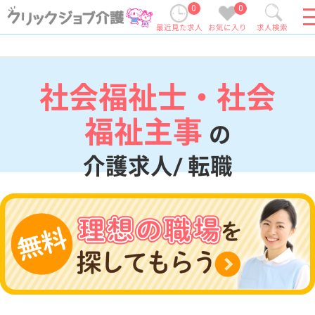
0
0
最近見た求人
お気に入り
求人検索
社会福祉士・社会
福祉主事
の
介護求人/ 転職
現在の検索条件
変更
エリア・駅
社会福祉士・社会福祉主事
変更
こだわり条件