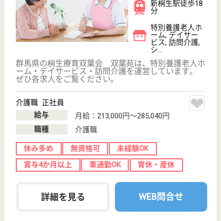
愛光会 愛光園
保育園や小学校、中学校、スーパー等が近くにあ
り、子育て中のママさんにも◎♪希望者には施設見
学も可能☆
群馬県太田市新
田上江田町
1513-1
世良田駅徒歩51
分
特別養護老人ホ
ーム, デイサー
ビス, ショート
ステイ...
天皇陛下より、民間福祉事業に係る事業成績優秀な施
設団体に贈られる「御下賜金（ごわしきん）」を頂い
ている施設☆福利厚生もあり☆年末年始、慶弔、出
産、育児、介護、有給など、休暇制度が充実してお
り、保険も雇用、労災、健康、厚生年金も柔軟に対応
しています。賞与や昇給でもスタッフのやる気向上に
繋げています◎