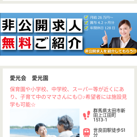
介護職 正社員(日勤のみ)
給与
月給：195,500円〜200,500円
職種
介護職
無資格可
未経験OK
賞与4か月以上
車通勤OK
育休・産休
WEB問合せ
詳細を見る
三喜会 吉井セピア
群馬県高崎市吉
井町塩1147
吉井駅車7分
特別養護老人ホ
ーム, デイサー
ビス, ショート
ステイ...
社会福祉法人三喜会は、特別養護老人ホーム・居宅介
護支援事業所を運営する総合福祉施設です。◆社会保
険完備◆賞与年2回（嬉しい合計4.5ヶ月分！）◆年間
休日数123日！◆育児有給休暇取得◎三喜会は休暇を
取得できる環境・家族を養える職場・定年まで働ける
体制を目指します★