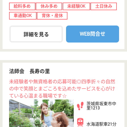
慈誠会 緑風苑
施設周辺環境が抜群の施設
栃木県栃木市藤
岡町中根355-2
静和駅車11分
特別養護老人ホ
ーム, デイサー
ビス, ショート
ステイ...
ユニット型・全室個室の特養施設の働きやすい新型特
別養護老人施設
介護職 正社員
給与
年収：3,227,264円〜3,827,264円
職種
介護職
給料多め
無資格可
賞与4か月以上
車通勤OK
住宅手当あり
育休・産休
WEB問合せ
詳細を見る
緑会 高原園