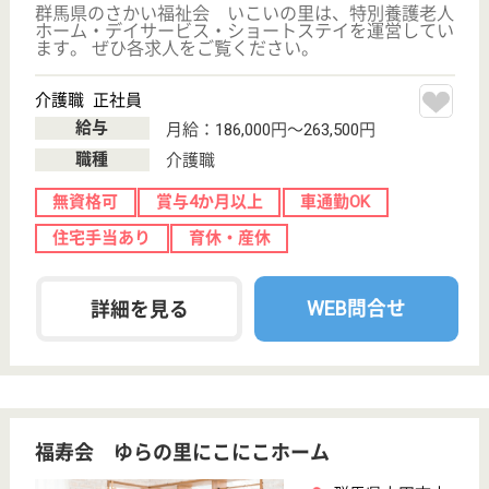
夢 ふるさと
群馬県高崎市綿
貫町1369
倉賀野駅車11分
特別養護老人ホ
ーム, デイサー
ビス, グループ
ホーム...
社会福祉法人 夢は、特別養護老人ホームふるさと・
ショートステイ・デイサービスを運営しています。◆
賞与年2回（4か月）◆資格不問◎◆育児休暇取得率
100％◆介護福祉士までの学費が無料◆新規福利厚生
導入制度あり◆離職率がとても低いetc…「夢」にはた
くさんの魅力が詰まった職場です♪
介護職 パート(夜勤のみ)
給与
時給：1,250円
職種
介護職
給料多め
無資格可
未経験OK
車通勤OK
育休・産休
WEB問合せ
詳細を見る