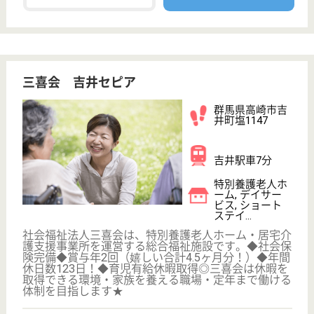
職種
介護職
無資格可
未経験OK
車通勤OK
育休・産休
WEB問合せ
詳細を見る
宏志会 天界園
群馬県高崎市下
佐野町553
倉賀野駅車9分
特別養護老人ホ
ーム, デイサー
ビス, ショート
ステイ...
職員一人ひとりが人と人との関わりを大切にし、「太
陽」のように笑顔と誠意を絶やさず、 「オアシス」
のように心の安らぐ場所、心の癒される場所を常に目
指します。◆賞与年2回◆車通勤◎◆穏やかな時間が
流れている施設です。職員も年齢層が広く、20代か
ら60代までと幅広く活躍★ブランクのある方も歓迎
します！
ケアマネジャー 正社員
給与
月給：196,200円〜262,300円