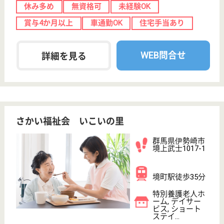
法師会 長寿の里
未経験者や無資格者の応募可能◎四季折々の自然
の中で笑顔とまごころを込めたサービスを心がけ
ている心温まる職場です☆
茨城県坂東市中
里1213
水海道駅車21分
特別養護老人ホ
ーム, デイサー
ビス, ショート
ステイ...
浴室にはスロープが設置されており、専用車椅子での
入浴が可能☆特殊浴室も設置してあり、利用者様やス
タッフにも体力的な負担が少なく、未経験者にも安心
して入浴介助が行えます◎また施設の近くには、野鳥
と自然の宝庫と呼ばれる菅生沼があり、毎年飛来して
くる白鳥を眺めながら働くことができるのも魅力の一
つです♪
介護職 正社員
給与
月給：249,500円〜342,500円
職種
介護職
給料多め
無資格可
未経験OK
車通勤OK
住宅手当あり
育休・産休
WEB問合せ
詳細を見る