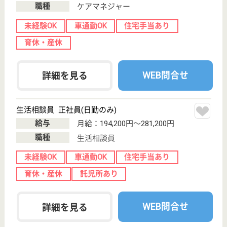
さかい福祉会 いこいの里
群馬県伊勢崎市
境上武士1017-1
境町駅徒歩35分
特別養護老人ホ
ーム, デイサー
ビス, ショート
ステイ...
群馬県のさかい福祉会 いこいの里は、特別養護老人
ホーム・デイサービス・ショートステイを運営してい
ます。 ぜひ各求人をご覧ください。
介護職 正社員
給与
月給：186,000円〜263,500円
職種
介護職
無資格可
賞与4か月以上
車通勤OK
住宅手当あり
育休・産休
WEB問合せ
詳細を見る
福寿会 ゆらの里にこにこホーム