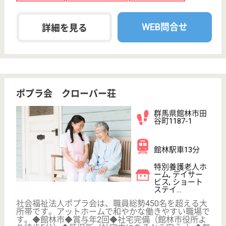
仕事です♪
介護職 正社員(日勤のみ)
給与
月給：185,000円
職種
介護職
無資格可
未経験OK
賞与4か月以上
車通勤OK
住宅手当あり
育休・産休
WEB問合せ
詳細を見る
介護職 正社員
給与
月給：180,000円〜240,000円
職種
介護職
無資格可
未経験OK
賞与4か月以上
車通勤OK
住宅手当あり
育休・産休
WEB問合せ
詳細を見る
社会福祉法人 希望館