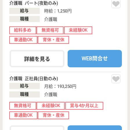
特別養護老人ホ
ーム, ショート
ステイ, ケアハ
ウス,...
特別養護老人ホームのヴィレージュでは、家庭的な雰
囲気につつまれ、心の通ったあたたかいサービスを提
供しています。◆社会保険完備◆交通費支給◆退職金
制度あり◆昇給年1回、賞与年2回◆高齢者を敬い、
何事にも感謝の心を持って勤務できる方、募集中です
♪あなたも笑顔で一緒に働きませんか？
生活相談員 正社員(日勤のみ)
給与
月給：195,358円〜215,816円
職種
生活相談員
未経験OK
賞与4か月以上
車通勤OK
住宅手当あり
育休・産休
WEB問合せ
詳細を見る
もっとみる（181-200 件 /6837 件）
現在の検索条件