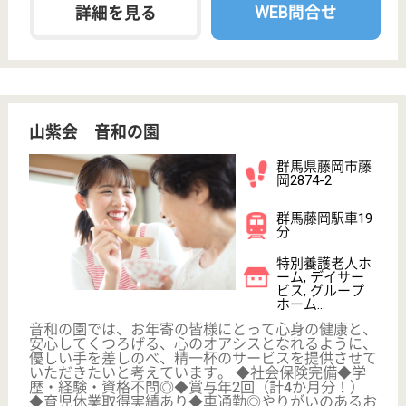
変更
エリア・駅
社会福祉士・社会福祉主事
変更
こだわり条件
事業所情報の一部は、厚生労働省の介護事業所・生活関連情報
検索「介護サービス情報公表システム」から転載しておりま
す。
介護の転職支援サービスお申込み
30
簡単
登録
秒