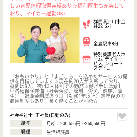
蓬愛会 而今桜
栃木県さくら市
喜連川漆房807-
4
市塙駅車9分
特別養護老人ホ
ーム, ショート
ステイ
社会福祉法人蓬愛会は、特別養護老人ホーム・ケアハ
ウス・小規模多機能型居宅介護施設など、内容や雰囲
気の異なる施設を栃木県内に7つ運営しています。◆
賞与年2回◆通勤手当あり◆慶弔・産前産後・育児・
介護休暇あり♪環境が変わっても安心して働けます。
明るい職場で一緒に働いていただける職員を募集しま
す！
介護職 正社員
給与
月給：206,200円〜266,600円
職種
介護職
無資格可
未経験OK
車通勤OK
住宅手当あり
ブランクOK
短時間勤務OK
WEB問合せ
詳細を見る