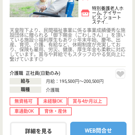
介護職 正社員
給与
月給：187,200円〜280,800円
職種
介護職
休み多め
無資格可
未経験OK
賞与4か月以上
車通勤OK
住宅手当あり
WEB問合せ
詳細を見る
延寿会 虹の舎
栃木県下都賀郡
野木町佐川野
1785-1
間々田駅車7分
特別養護老人ホ
ーム, ショート
ステイ, ケアハ
ウス
広大な敷地と、十分な広さを持った居室、談話室、食
堂その他施設、最新の機能を備えた介護諸設備です
介護職 正社員
給与
月給：226,200円〜296,200円