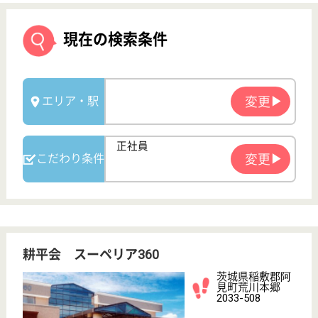
耕平会 スーペリア360
茨城県稲敷郡阿
見町荒川本郷
2033-508
荒川沖駅車7分
介護老人保健施
設, デイケア, シ
ョートステイ
茨城県の耕平会 スーペリア360は、介護老人保健施
設・デイケア・ショートステイを運営しています。
ぜひ各求人をご覧ください。
介護職（日勤のみ） 正社員
給与
月給：246,000円〜301,000円
職種
介護職
給料多め
未経験OK
車通勤OK
住宅手当あり
育休・産休
WEB問合せ
詳細を見る