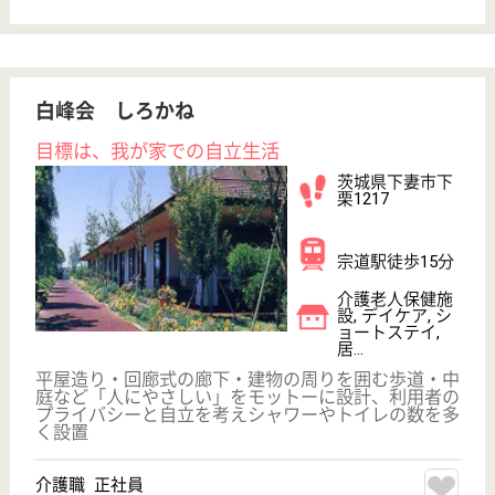
WEB問合せ
詳細を見る
その他の求人を見る
昭徳会 マカベシルバートピア
茨城県桜川市真
壁町東山田1945
新治駅車19分
介護老人保健施
設, デイケア, シ
ョートステイ,
居...
茨城県の昭徳会 マカベシルバートピアは、介護老人
保健施設・デイケア・ショートステイを運営していま
す。 ぜひ各求人をご覧ください。
介護職 正社員
給与
年収：3,286,000円〜5,080,000円
職種
介護職
給料多め
休み多め
未経験OK