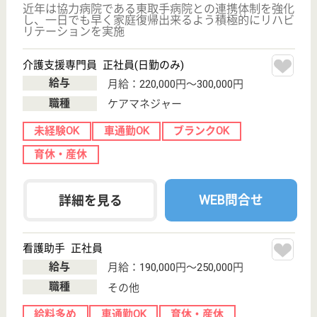
栄進会 笠間シルバーケアセンターパル
茨城県笠間市来
栖255-1
笠間駅徒歩12分
介護老人保健施
設, デイケア, シ
ョートステイ,
居...
茨城県の栄進会 笠間シルバーケアセンターパルは、
介護老人保健施設・デイケア・ショートステイを運営
しています。 ぜひ各求人をご覧ください。
介護支援専門員 正社員(日勤のみ)
給与
月給：230,000円〜260,000円
職種
ケアマネジャー
給料多め
未経験OK
車通勤OK
育休・産休
WEB問合せ
詳細を見る
看護師 正社員