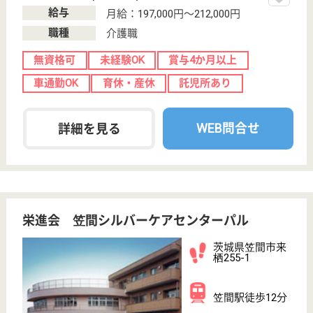
盈科会 ケアセンター阿見
茨城県稲敷郡阿
見町若栗2957-4
荒川沖駅車16分
介護老人保健施
設, デイケア, シ
ョートステイ,
居...
茨城県の盈科会 ケアセンター阿見は、介護老人保健
施設・デイケア・ショートステイを運営しています。
ぜひ各求人をご覧ください。
正看護師 正社員
給与
月給：281,400円
職種
看護職
給料多め
未経験OK
賞与4か月以上
車通勤OK
住宅手当あり
育休・産休
WEB問合せ
詳細を見る