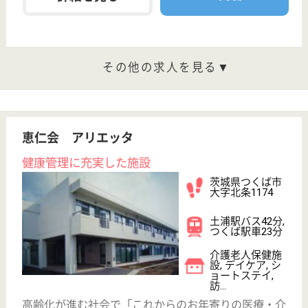
茨城県の宮田医院 ごぎょうの里は、介護老人保健施
設・デイケア・ショートステイを運営しています。
ぜひ各求人をご覧ください。
介護職 正社員
給与
月給：193,100円〜288,300円
職種
介護職
無資格可
未経験OK
賞与4か月以上
車通勤OK
育休・産休
WEB問合せ
詳細を見る
看護職 正社員
給与
月給：200,100円〜295,300円
職種
看護職
未経験OK
賞与4か月以上
車通勤OK
育休・産休
WEB問合せ
詳細を見る
輝寿会 はあとぴあ