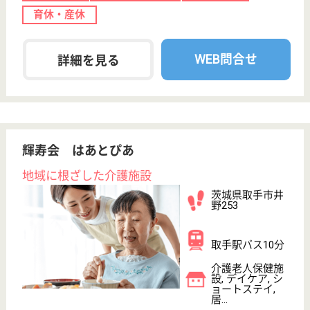
上菅谷駅徒歩12
分
介護老人保健施
設, デイケア, シ
ョートステイ,
居...
茨城県の青燈会 ライブリーライフ那珂は、介護老人
保健施設・デイケア・ショートステイを運営していま
す。 ぜひ各求人をご覧ください。
介護職 正社員(日勤のみ)
給与
月給：192,000円〜197,000円
職種
介護職
未経験OK
賞与4か月以上
車通勤OK
WEB問合せ
詳細を見る
介護職 正社員(日勤のみ)
給与
月給：197,000円〜212,000円
職種
介護職
無資格可
未経験OK
賞与4か月以上
車通勤OK
育休・産休
託児所あり
WEB問合せ
詳細を見る