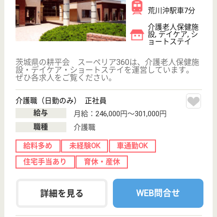
介護福祉士（日勤のみ） 正社員
給与
月給：261,000円〜326,000円
職種
介護職
給料多め
未経験OK
車通勤OK
住宅手当あり
育休・産休
WEB問合せ
詳細を見る
その他の求人を見る
秀仁会 おはよう館
茨城県北茨城市
磯原町磯原字前
大沢1919-4