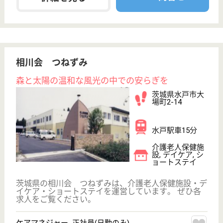
給与
月給：242,820円〜249,820円
職種
介護職
給料多め
車通勤OK
育休・産休
託児所あり
WEB問合せ
詳細を見る
支援相談員 正社員(日勤のみ)
給与
月給：198,560円〜295,560円
職種
生活相談員
未経験OK
車通勤OK
育休・産休
託児所あり
WEB問合せ
詳細を見る
その他の求人を見る
恵仁会 アリエッタ