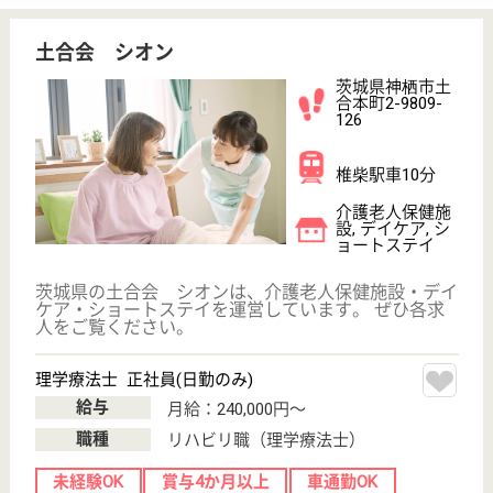
介護職求人支援サービス『クリックジョブ介護』運営会社:
ライフワンズ株式会社 ( 厚生労働大臣許可 )13- ユ -303765
Copyright©LifeOnes Ltd. All Rights Reserved