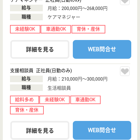
健康管理に充実した施設
茨城県つくば市
大字北条1174
土浦駅バス42分,
つくば駅車23分
介護老人保健施
設, デイケア, シ
ョートステイ,
訪...
高齢化が進む社会で「これからのお年寄りの医療・介
護」をともに考え、実践してゆく明るく健康的で笑顔
の素敵なスタッフ歓迎
介護職 正社員
給与
月給：215,000円〜287,000円
職種
介護職
未経験OK
車通勤OK
住宅手当あり
ブランクOK
短時間勤務OK
育休・産休
WEB問合せ
詳細を見る
准看護師 正社員
給与
月給：213,000円〜420,000円
職種
看護職
車通勤OK
育休・産休