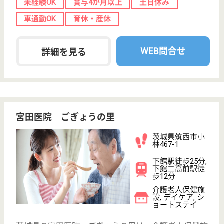
詳細を見る
ケアマネジャー 正社員(日勤のみ)
給与
月給：200,000円〜290,000円
職種
ケアマネジャー
未経験OK
車通勤OK
育休・産休
託児所あり
WEB問合せ
詳細を見る
幕内会 あいあい
山王台病院の関連施設です
茨城県石岡市東
石岡4-1-38
石岡駅バス7分
介護老人保健施
設, デイケア, シ
ョートステイ,
居...
茨城県の幕内会 あいあいは、介護老人保健施設・デ
イケア・ショートステイを運営しています。 ぜひ各
求人をご覧ください。