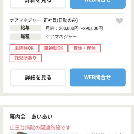
茨城県の土合会 シオンは、介護老人保健施設・デイ
ケア・ショートステイを運営しています。 ぜひ各求
人をご覧ください。
理学療法士 正社員(日勤のみ)
給与
月給：240,000円〜
職種
リハビリ職（理学療法士）
未経験OK
賞与4か月以上
車通勤OK
育休・産休
託児所あり
WEB問合せ
詳細を見る
介護職 正社員
給与
月給：188,104円〜253,216円
職種
介護職
給料多め
無資格可
未経験OK
賞与4か月以上
車通勤OK
育休・産休
WEB問合せ
詳細を見る