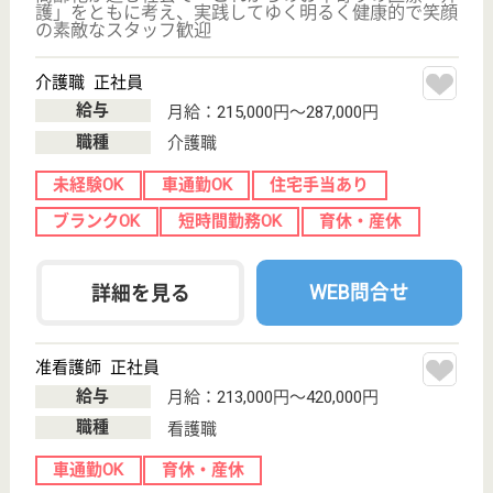
地域に根ざした介護施設
茨城県取手市井
野253
取手駅バス10分
介護老人保健施
設, デイケア, シ
ョートステイ,
居...
近年は協力病院である東取手病院との連携体制を強化
し、一日でも早く家庭復帰出来るよう積極的にリハビ
リテーションを実施
介護支援専門員 正社員(日勤のみ)
給与
月給：220,000円〜300,000円
職種
ケアマネジャー
未経験OK
車通勤OK
ブランクOK
育休・産休
WEB問合せ
詳細を見る
看護助手 正社員
給与
月給：190,000円〜250,000円
職種
その他
給料多め
車通勤OK
育休・産休