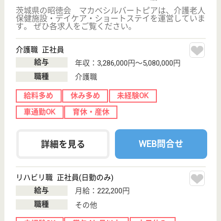
WEB問合せ
詳細を見る
若竹会 セントラルゆうあい
茨城県牛久市柏
田町1590-3
牛久駅車9分
介護老人保健施
設, デイケア, シ
ョートステイ,
居...
茨城県の若竹会 セントラルゆうあいは、介護老人保
健施設・デイケア・ショートステイを運営していま
す。 ぜひ各求人をご覧ください。
介護職 正社員
給与
月給：222,200円〜251,900円
職種
介護職
未経験OK
車通勤OK
住宅手当あり
育休・産休
寮あり
託児所あり
WEB問合せ