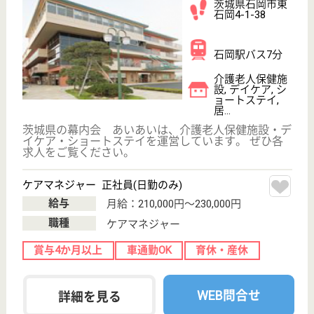
駿栄会 シニア健康センターしおさい
茨城県日立市国
分町3-6-1
常陸多賀駅バス
17分
介護老人保健施
設, デイサービ
ス, デイケア, シ
ョ...
茨城県の駿栄会 シニア健康センターしおさいは、介
護老人保健施設・デイサービス・デイケアを運営して
います。 ぜひ各求人をご覧ください。
介護職 正社員
給与
月給：176,480円〜236,730円
職種
介護職
休み多め
未経験OK
車通勤OK
育休・産休
WEB問合せ
詳細を見る
杏仁会 梨花苑