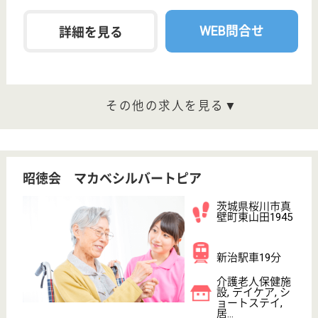
WEB問合せ
詳細を見る
その他の求人を見る
博順会 博純苑
茨城県高萩市大
字秋山625
高萩駅車10分
介護老人保健施
設, デイケア, シ
ョートステイ,
居...
茨城県の博順会 博純苑は、介護老人保健施設・デイ
ケア・ショートステイを運営しています。 ぜひ各求
人をご覧ください。
看護師 正社員
給与
月給：253,500円〜345,600円
職種
看護職
車通勤OK
育休・産休