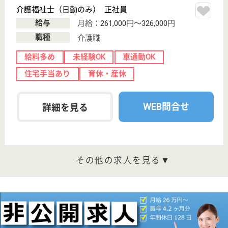
磯原駅車7分
介護老人保健施
設, デイケア, シ
ョートステイ,
居...
茨城県の秀仁会 おはよう館は、介護老人保健施設・
デイケア・ショートステイを運営しています。 ぜひ
各求人をご覧ください。
居宅介護支援専門員 正社員(日勤のみ)
給与
月給：266,000円〜286,000円
職種
ケアマネジャー
給料多め
未経験OK
車通勤OK
住宅手当あり
育休・産休
WEB問合せ
詳細を見る
介護職 正社員
給与
月給：187,292円〜221,292円
職種
介護職
未経験OK
車通勤OK
住宅手当あり
育休・産休
WEB問合せ
詳細を見る