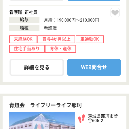
大圃病院に併設
茨城県筑西市木
戸348
黒子駅徒歩7分
介護老人保健施
設, ショートス
テイ
人々のクオリティオブライフに貢献するために総合的
な介護と医療サービスの提供を考えて設立されました
ケアマネジャー 正社員(日勤のみ)
給与
月給：220,000円〜260,000円
職種
ケアマネジャー
給料多め
未経験OK
車通勤OK
託児所あり
駅徒歩10分以内
WEB問合せ
詳細を見る
介護職 正社員
給与
月給：195,104円〜235,104円
職種
介護職
無資格可
未経験OK
車通勤OK
育休・産休
託児所あり
駅徒歩10分以内