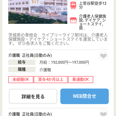
WEB問合せ
詳細を見る
聖嶺会 シルバービィレッジ
茨城県笠間市南
小泉977-1
宍戸駅バス6分
介護老人保健施
設, デイケア, シ
ョートステイ,
居...
茨城県の聖嶺会 シルバービィレッジは、介護老人保
健施設・デイケア・ショートステイを運営していま
す。 ぜひ各求人をご覧ください。
介護職 正社員
給与
年収：3,020,000円〜3,780,000円
職種
介護職
車通勤OK
住宅手当あり
育休・産休
WEB問合せ
詳細を見る