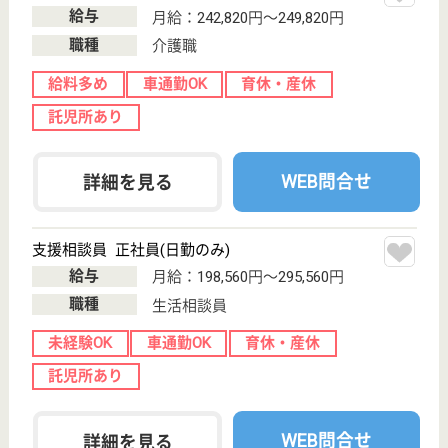
車通勤OK
育休・産休
WEB問合せ
詳細を見る
リハビリ職 正社員(日勤のみ)
給与
月給：222,200円
職種
その他
未経験OK
賞与4か月以上
土日休み
車通勤OK
育休・産休
WEB問合せ
詳細を見る
宮田医院 ごぎょうの里
茨城県筑西市小
林467-1
下館駅徒歩25分,
下館二高前駅徒
歩12分
介護老人保健施
設, デイケア, シ
ョートステイ