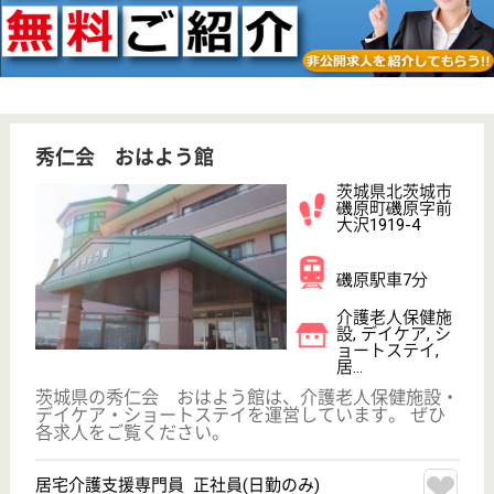
相川会 つねずみ
森と太陽の温和な風光の中での安らぎを
茨城県水戸市大
場町2-14
水戸駅車15分
介護老人保健施
設, デイケア, シ
ョートステイ
茨城県の相川会 つねずみは、介護老人保健施設・デ
イケア・ショートステイを運営しています。 ぜひ各
求人をご覧ください。
ケアマネジャー 正社員(日勤のみ)
給与
月給：200,000円〜268,000円
職種
ケアマネジャー
未経験OK
車通勤OK
育休・産休
WEB問合せ
詳細を見る