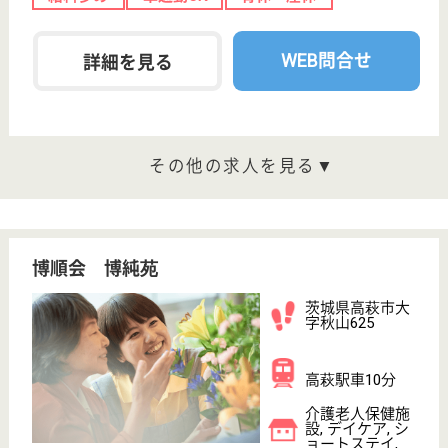
給与
月給：207,056円〜356,056円
職種
看護職
未経験OK
車通勤OK
育休・産休
WEB問合せ
詳細を見る
清風会 寿桂苑
茨城県坂東市沓
掛4527-1
三妻駅車20分
介護老人保健施
設, デイケア, シ
ョートステイ
茨城県の清風会 寿桂苑は、介護老人保健施設・デイ
ケア・ショートステイを運営しています。 ぜひ各求
人をご覧ください。
介護職員 正社員
給与
月給：222,000円〜290,000円
職種
介護職
無資格可
未経験OK
車通勤OK