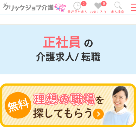
0
0
最近見た求人
お気に入り
求人検索
正社員
の
介護求人/ 転職
現在の検索条件
変更
エリア・駅
正社員
変更
こだわり条件