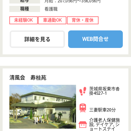
介護の転職支援サービスお申込み
30
簡単
登録
秒
保有資格を選択してくださ
誕生年を入
い
誕生年
必須
保有資格
必須
初任者研修
実務者研修
(ヘルパー2級)
(ヘルパー1級)
介護福祉士
社会福祉士
戻る
ケアマネジャー
PT
次のステッ
OT
その他・なし
次のステップへ