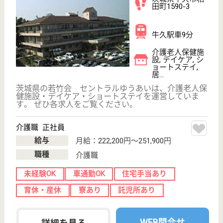
介護老人保健施
設, デイケア, シ
ョートステイ,
居...
茨城県の八峰会 涼風苑は、介護老人保健施設・デイ
ケア・ショートステイを運営しています。 ぜひ各求
人をご覧ください。
相談員 正社員(日勤のみ)
給与
月給：235,352円〜265,352円
職種
生活相談員
賞与4か月以上
車通勤OK
住宅手当あり
育休・産休
託児所あり
WEB問合せ
詳細を見る
土合会 シオン
茨城県神栖市土
合本町2-9809-
126
椎柴駅車10分
介護老人保健施
設, デイケア, シ
ョートステイ