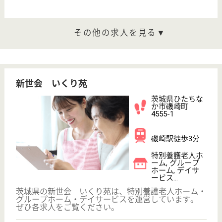
給料多め
土日休み
育休・産休
駅徒歩10分以内
WEB問合せ
詳細を見る
正看護職 正社員(日勤のみ)
給与
年収：4,800,000円〜5,400,000円
職種
看護職
給料多め
土日休み
育休・産休
駅徒歩10分以内
WEB問合せ
詳細を見る
その他の求人を見る
セントケア府中
東京都府中市片
町2-15-8