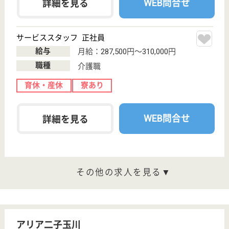
筑水会 サンテーヌ土浦
無資格未経験でも年収300万可能！若いスタッフ
もたくさん活躍する、活気ある施設です！
茨城県土浦市文
京町8-3
土浦駅バス10分
介護付有料老人
ホーム
今川医療福祉グループが運営する、高級感あふれる綺
麗な介護付有料です。無資格未経験でも、しっかりと
した教育・研修体制で安心して介護を学んでいく事が
できます。
介護職 正社員
給与
月給：196,000円〜240,000円
職種
介護職
未経験OK
車通勤OK
住宅手当あり
育休・産休
WEB問合せ
詳細を見る