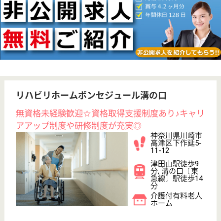
育休・産休
寮あり
駅徒歩10分以内
WEB問合せ
詳細を見る
その他の求人を見る
リハビリホームボンセジュール三鷹
業界最大手ベネッセグループ傘下
東京都三鷹市下
連雀3-43-23
三鷹駅徒歩2分
介護付有料老人
ホーム
東京都のリハビリホームボンセジュール三鷹は、介護
付有料老人ホームを運営しています。 ぜひ各求人を
ご覧ください。
サービススタッフ／経験者採用2 正社員
給与
月給：305,000円
職種
介護職