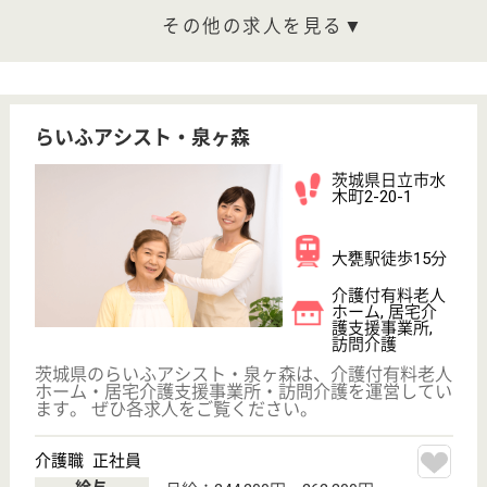
ケアレジデンス水戸新館
茨城県水戸市大
塚町1741
赤塚駅バス20分
介護付有料老人
ホーム, デイサ
ービス
茨城県のケアレジデンス水戸新館は、介護付有料老人
ホーム・デイサービスを運営しています。 ぜひ各求
人をご覧ください。
介護職 正社員
給与
月給：199,360円〜276,510円
職種
介護職
無資格可
未経験OK
車通勤OK
住宅手当あり
育休・産休
WEB問合せ
詳細を見る
愛友会 千葉愛友会記念病院