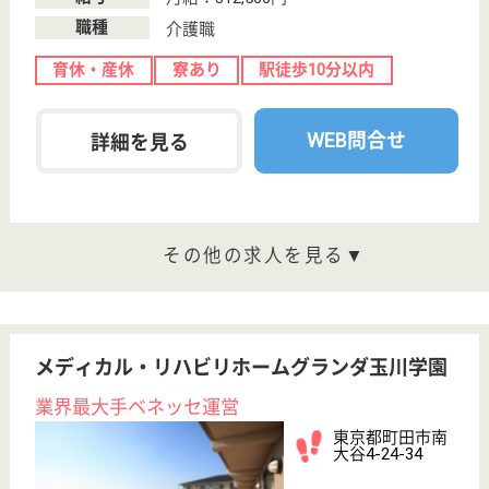
サービススタッフ 正社員
給与
月給：252,000円〜280,000円
職種
介護職
育休・産休
寮あり
駅徒歩10分以内
WEB問合せ
詳細を見る
その他の求人を見る
アリア碑文谷
業界大手ベネッセ運営、24H看護師常駐
東京都目黒区碑
文谷3-14-7
都立大学駅徒歩
11分
介護付有料老人
ホーム
200以上の高齢者向けホームを全国展開、社員が「安