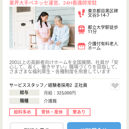
大甕駅徒歩15分
介護付有料老人
ホーム, 居宅介
護支援事業所,
訪問介護
茨城県のらいふアシスト・泉ヶ森は、介護付有料老人
ホーム・居宅介護支援事業所・訪問介護を運営してい
ます。 ぜひ各求人をご覧ください。
介護職 正社員
給与
月給：244,200円〜262,300円
職種
介護職
給料多め
車通勤OK
育休・産休
WEB問合せ
詳細を見る
介護支援専門員 正社員(日勤のみ)
給与
月給：207,000円〜272,000円
職種
ケアマネジャー
休み多め
未経験OK
土日休み
車通勤OK
育休・産休
WEB問合せ
詳細を見る