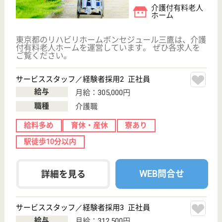
その他の求人を見る
まどか秋津
業界最大手ベネッセ運営
東京都清瀬市野
塩5-294-1
秋津駅徒歩2分
介護付有料老人
ホーム
200以上の高齢者向けホームを全国展開、社員が「安
心して、長く、働きやすい」職場づくりを目指して、
さまざまな福利厚生・各種制度を用意しています
サービススタッフ／経験者採用2 正社員
給与
月給：295,000円
職種
介護職
給料多め
育休・産休
寮あり
駅徒歩10分以内
WEB問合せ
詳細を見る