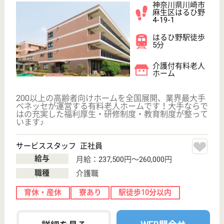
WEB問合せ
詳細を見る
サービススタッフ／経験者採用2 正社員
給与
月給：275,000円
職種
介護職
給料多め
育休・産休
寮あり
駅徒歩10分以内
WEB問合せ
詳細を見る
その他の求人を見る
リハビリホームボンセジュール溝の口