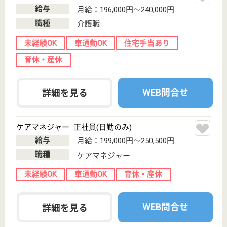
無資格可
未経験OK
車通勤OK
育休・産休
WEB問合せ
詳細を見る
グリーンメディ明大前
土日祝休み、プライベートも充実
東京都杉並区和
泉2-5-60
明大前駅徒歩10
分
デイサービス,
居宅介護支援事
業所, 訪問看護,
その他
日中の在宅療養のご支援、住み慣れた地域でその人ら
しく療養生活を送れるように、ご自宅などにおいて看
護・医療ケアやをご提供し、自立への支援を行うサー
ビス
准看護師 正社員(日勤のみ)
給与
年収：4,800,000円〜5,400,000円
職種
看護職