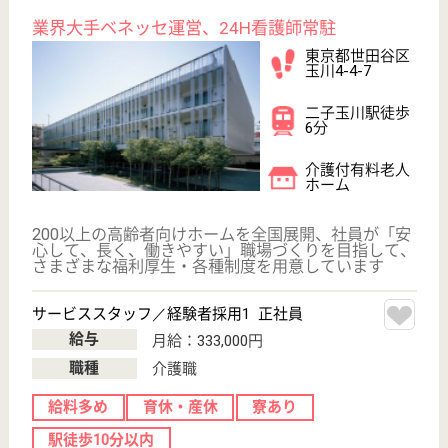
ケアマネジャー 正社員(日勤のみ)
給与
月給：199,000円〜250,500円
職種
ケアマネジャー
未経験OK
車通勤OK
育休・産休
WEB問合せ
詳細を見る
その他の求人を見る
新世会 いくり苑
茨城県ひたちな
か市磯崎町
4555-1
磯崎駅徒歩3分
特別養護老人ホ
ーム, グループ
ホーム, デイサ
ービス...
茨城県の新世会 いくり苑は、特別養護老人ホーム・
グループホーム・デイサービスを運営しています。
ぜひ各求人をご覧ください。