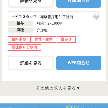
無資格未経験歓迎☆資格取得支援制度あり♪キャリ
アアップ制度や研修制度が充実◎
神奈川県川崎市
高津区下作延5-
11-12
津田山駅徒歩9
分, 溝の口〔東
急線〕駅徒歩14
分
介護付有料老人
ホーム
JR南武線津田山駅より徒歩9分！200以上の高齢者向
けホームを全国展開、業界最大手ベネッセが運営する
有料老人ホームです！大手ならではの充実した福利厚
生・研修制度・教育制度が整っています♪
サービススタッフ／経験者採用1 正社員
給与
月給：287,500円
職種
介護職
給料多め
育休・産休
寮あり
駅徒歩10分以内
WEB問合せ
詳細を見る
サービススタッフ／経験者採用3 正社員
給与
月給：302,500円
職種
介護職