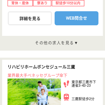
玉川学園前駅徒
歩13分
介護付有料老人
ホーム
2009年12月OPEN、200以上の高齢者向けホームを展
開、社員が「安心して、長く、働きやすい」職場づく
りを目指し、様々な福利厚生・各種制度を用意してい
ます
サービススタッフ 正社員
給与
月給：252,000円〜280,000円
職種
介護職
育休・産休
寮あり
WEB問合せ
詳細を見る
サービススタッフ／経験者採用1 正社員
給与
月給：287,500円
職種
介護職
給料多め
育休・産休
寮あり
WEB問合せ
詳細を見る