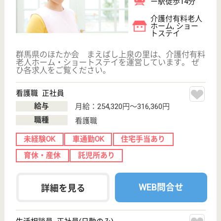
らいふつくば花畑
茨城県つくば市
花畑1-17-4
つくば駅バス10
分
介護付有料老人
ホーム, ショー
トステイ
茨城県のらいふつくば花畑は、介護付有料老人ホー
ム・ショートステイを運営しています。 ぜひ各求人
をご覧ください。
理学療法士 正社員(日勤のみ)
給与
月給：240,000円〜260,000円
職種
リハビリ職（理学療法士）
給料多め
未経験OK
車通勤OK
WEB問合せ
詳細を見る
生活相談員 正社員(日勤のみ)
給与
月給：205,000円〜255,000円