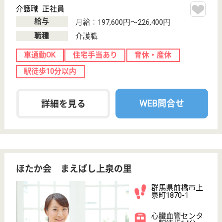
分倍河原駅徒歩
5分
訪問看護, 訪問
介護
東京都のセントケア府中は、訪問看護・訪問介護を運
営しています。 ぜひ各求人をご覧ください。
准看護師 正社員(日勤のみ)
給与
月給：331,500円〜380,000円
職種
看護職
給料多め
未経験OK
育休・産休
駅徒歩10分以内
WEB問合せ
詳細を見る
正看護師 正社員(日勤のみ)
給与
月給：331,500円〜380,000円
職種
看護職
給料多め
未経験OK
育休・産休
駅徒歩10分以内
WEB問合せ
詳細を見る