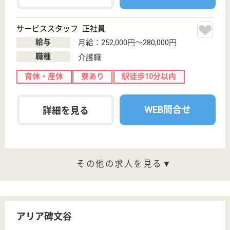
職種
介護職
育休・産休
寮あり
駅徒歩10分以内
WEB問合せ
詳細を見る
サービススタッフ／経験者採用1 正社員
給与
月給：327,500円
職種
介護職
給料多め
育休・産休
寮あり
駅徒歩10分以内
WEB問合せ
詳細を見る
その他の求人を見る
らいふアシスト・泉ヶ森
茨城県日立市水
木町2-20-1