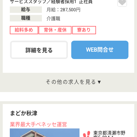
業界大手ベネッセ運営、24H看護師常駐
東京都世田谷区
玉川4-4-7
二子玉川駅徒歩
6分
介護付有料老人
ホーム
200以上の高齢者向けホームを全国展開、社員が「安
心して、長く、働きやすい」職場づくりを目指して、
さまざまな福利厚生・各種制度を用意しています
サービススタッフ／経験者採用1 正社員
給与
月給：333,000円
職種
介護職
給料多め
育休・産休
寮あり
駅徒歩10分以内
WEB問合せ
詳細を見る
サービススタッフ／経験者採用2 正社員
給与
月給：340,500円
職種
介護職
給料多め
育休・産休
寮あり