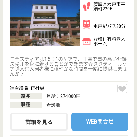
WEB問合せ
詳細を見る
もっとみる（81-100 件 /15820 件）
現在の検索条件
変更
エリア・駅
正社員
変更
こだわり条件
事業所情報の一部は、厚生労働省の介護事業所・生活関連情報
検索「介護サービス情報公表システム」から転載しておりま
す。