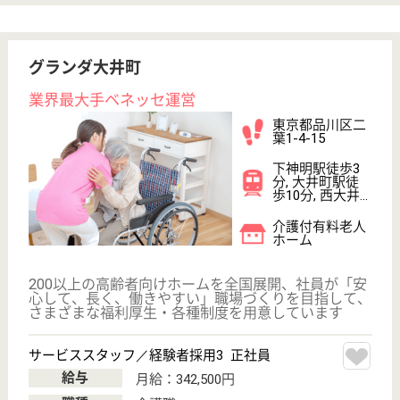
職種
看護職
未経験OK
車通勤OK
住宅手当あり
育休・産休
託児所あり
WEB問合せ
詳細を見る
生活相談員 正社員(日勤のみ)
給与
月給：200,352円〜280,120円
職種
生活相談員
給料多め
未経験OK
車通勤OK
育休・産休
寮あり
託児所あり
WEB問合せ
詳細を見る
モデスティア水戸
玄関ホールは開放的な吹き抜けの空間、暖炉を備
え、ホテルのような高級感ある有料老人ホームで
す。デイサービスや在宅介護サービスなどで地域
社会への貢献を目指しています☆