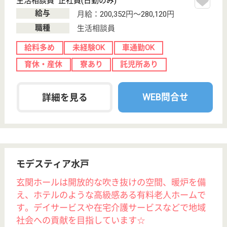
職種
生活相談員
給料多め
車通勤OK
WEB問合せ
詳細を見る
ライフコミューン生田
神奈川県川崎市
多摩区三田4-
5555-1
生田駅徒歩15分
介護付有料老人
ホーム
神奈川県のライフコミューン生田は、介護付有料老人
ホームを運営しています。 ぜひ各求人をご覧くださ
い。
准看護職 正社員(日勤のみ)
給与
年収：3,000,000円
職種
看護職
給料多め