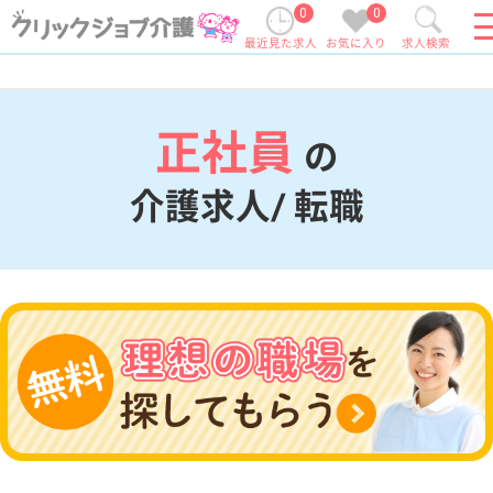
0
0
最近見た求人
お気に入り
求人検索
正社員
の
介護求人/ 転職
現在の検索条件
変更
エリア・駅
正社員
変更
こだわり条件