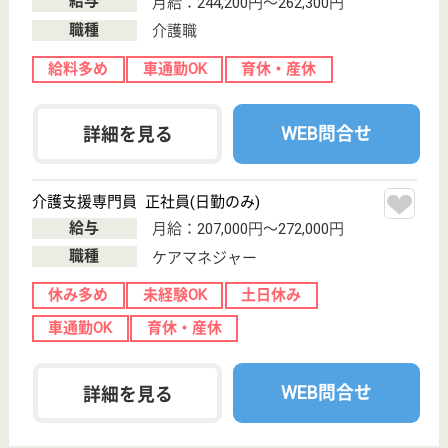
上尾中央グループの急性期病院
千葉県流山市鰭
ヶ崎1-1
南流山駅徒歩12
分
病院
産科医療・小児医療・救急医療に積極的に取り組む方
針、7対1の看護配置、優しさと豊かな人間性で患者
様や家族の立場に立った良質な看護を目指しておりま
す
MSW 正社員(日勤のみ)
給与
月給：200,000円〜303,000円
職種
その他
給料多め
休み多め
車通勤OK
住宅手当あり
育休・産休
寮あり
WEB問合せ
詳細を見る
診療放射線技師 正社員
給与
月給：206,600円〜226,200円
職種
その他