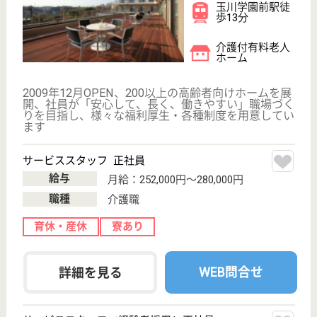
心して、長く、働きやすい」職場づくりを目指して、
さまざまな福利厚生・各種制度を用意しています
サービススタッフ／経験者採用2 正社員
給与
月給：325,000円
職種
介護職
給料多め
育休・産休
寮あり
WEB問合せ
詳細を見る
サービススタッフ 正社員
給与
月給：287,500円〜310,000円
職種
介護職
育休・産休
寮あり
WEB問合せ
詳細を見る
その他の求人を見る
アリア二子玉川