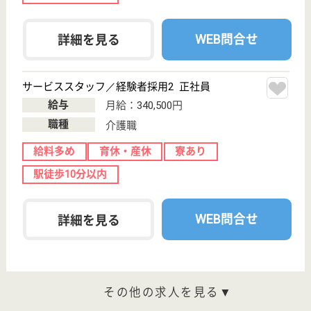
介護職 正社員
給与
月給：197,600円〜226,400円
職種
介護職
車通勤OK
住宅手当あり
育休・産休
駅徒歩10分以内
WEB問合せ
詳細を見る
ほたか会 まえばし上泉の里
群馬県前橋市上
泉町1870-1
心臓血管センタ
ー駅徒歩14分
介護付有料老人
ホーム, ショー
トステイ
群馬県のほたか会 まえばし上泉の里は、介護付有料
老人ホーム・ショートステイを運営しています。 ぜ
ひ各求人をご覧ください。
看護職 正社員
給与
月給：254,320円〜316,360円