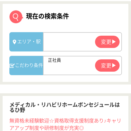
メディカル・リハビリホームボンセジュールは
るひ野
無資格未経験歓迎☆資格取得支援制度あり♪キャリ
アアップ制度や研修制度が充実◎
神奈川県川崎市
麻生区はるひ野
4-19-1
はるひ野駅徒歩
5分
介護付有料老人
ホーム
200以上の高齢者向けホームを全国展開、業界最大手
ベネッセが運営する有料老人ホームです！大手ならで
はの充実した福利厚生・研修制度・教育制度が整って
います♪
サービススタッフ 正社員
給与
月給：237,500円〜260,000円
職種
介護職
育休・産休
寮あり
駅徒歩10分以内