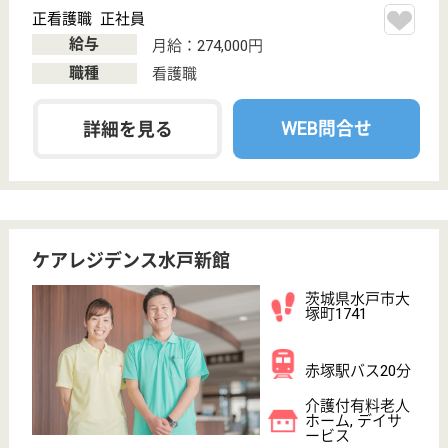
介護の転職支援サービスお申込み
30
簡単
登録
秒
保有資格を選択してくださ
誕生年を入
い
誕生年
必須
保有資格
必須
初任者研修
実務者研修
(ヘルパー2級)
(ヘルパー1級)
介護福祉士
社会福祉士
戻る
ケアマネジャー
PT
次のステッ
OT
その他・なし