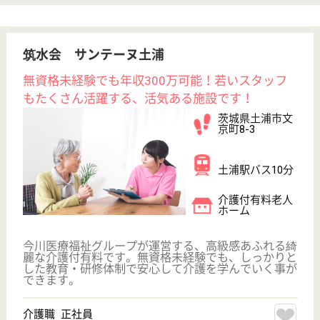
休み多め
未経験OK
住宅手当あり
育休・産休
寮あり
WEB問合せ
詳細を見る
その他の求人を見る
ケアレジデンス水戸元吉田館
茨城県水戸市元
吉田町223
水戸駅バス14分
介護付有料老人
ホーム, デイサ
ービス, ショー
トステイ
茨城県のケアレジデンス水戸元吉田館は、介護付有料
老人ホーム・デイサービス・ショートステイを運営し
ています。 ぜひ各求人をご覧ください。
介護職員 正社員
給与
月給：207,360円〜294,510円
職種
介護職