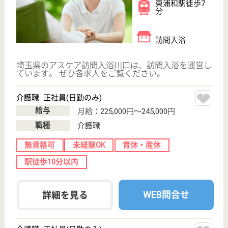
介護職 正社員(日勤のみ)
給与
月給：225,000円〜265,000円
職種
介護職
無資格可
未経験OK
土日休み
育休・産休
駅徒歩10分以内
WEB問合せ
詳細を見る
アスケア訪問入浴藤沢
神奈川県藤沢市
川名187-3
藤沢駅徒歩13分
訪問入浴