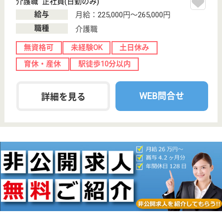
神奈川県のアスケア訪問入浴藤沢は、訪問入浴を運営
しています。 ぜひ各求人をご覧ください。
介護職 正社員(日勤のみ)
給与
月給：230,000円
職種
介護職
無資格可
未経験OK
土日休み
車通勤OK
WEB問合せ
詳細を見る
アスケア訪問入浴川崎
神奈川県川崎市
幸区鹿島田3-23-
4
平間駅徒歩7分
訪問入浴
神奈川県のアスケア訪問入浴川崎は、訪問入浴を運営
しています。 ぜひ各求人をご覧ください。