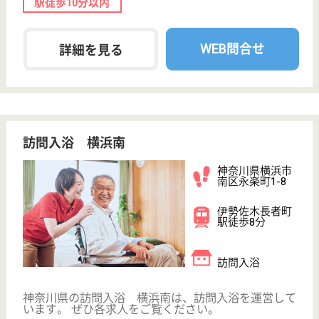
サイトマップ
利用規約
プライバシーポリシー
運営会社
採用ご担当者様へ
お知らせ
看護師の求人・転職なら
『クリックジョブ看護』
介護職求人支援サービス『クリックジョブ介護』運営会社:
ライフワンズ株式会社 ( 厚生労働大臣許可 )13- ユ -303765
Copyright©LifeOnes Ltd. All Rights Reserved