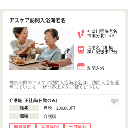
時給：1,400円〜1,430円
職種
オペレーター
給料多め
無資格可
未経験OK
車通勤OK
育休・産休
駅徒歩10分以内
WEB問合せ
詳細を見る
清幸会 ケアハウス緑風苑
埼玉県行田市須
加1563
武州荒木駅車6
分
訪問介護, 定期
巡回・夜間対応,
訪問入浴, 訪問
看...
埼玉県の清幸会 ケアハウス緑風苑は、訪問介護・定
期巡回・夜間対応・訪問入浴を運営しています。 ぜ
ひ各求人をご覧ください。
介護職 正社員
給与
月給：232,300円〜287,400円
職種
介護職