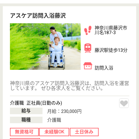
介護職 正社員(日勤のみ)
給与
月給：230,000円
職種
介護職
無資格可
未経験OK
土日休み
車通勤OK
駅徒歩10分以内
WEB問合せ
詳細を見る
アスケア訪問入浴川崎多摩
神奈川県川崎市
多摩区登戸1917
向ヶ丘遊園駅徒
歩2分
訪問入浴
神奈川県のアスケア訪問入浴川崎多摩は、訪問入浴を
運営しています。 ぜひ各求人をご覧ください。
介護職 正社員(日勤のみ)
給与
月給：230,000円