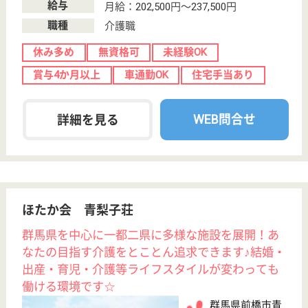
協栄会 はぁもにか
茨城県水戸市石
川4-4039-26
水戸駅バス30分
介護老人保健施
設, デイケア, シ
ョートステイ,
居...
茨城県の協栄会 はぁもにかは、介護老人保健施設・
デイケア・ショートステイを運営しています。 ぜひ
各求人をご覧ください。
介護職 正社員
給与
月給：202,650円〜247,300円
職種
介護職
休み多め
無資格可
未経験OK
車通勤OK
住宅手当あり
育休・産休
WEB問合せ
詳細を見る