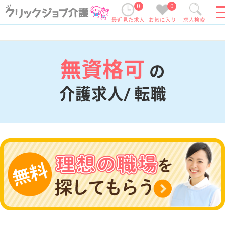
0
0
最近見た求人
お気に入り
求人検索
無資格可
の
介護求人/ 転職
現在の検索条件
変更
エリア・駅
無資格可
変更
こだわり条件