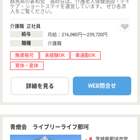
土合会 シオン
茨城県神栖市土
合本町2-9809-
126
椎柴駅車10分
介護老人保健施
設, デイケア, シ
ョートステイ
茨城県の土合会 シオンは、介護老人保健施設・デイ
ケア・ショートステイを運営しています。 ぜひ各求
人をご覧ください。
介護職 正社員
給与
月給：188,104円〜253,216円
職種
介護職
給料多め
無資格可
未経験OK
賞与4か月以上
車通勤OK
育休・産休
WEB問合せ
詳細を見る