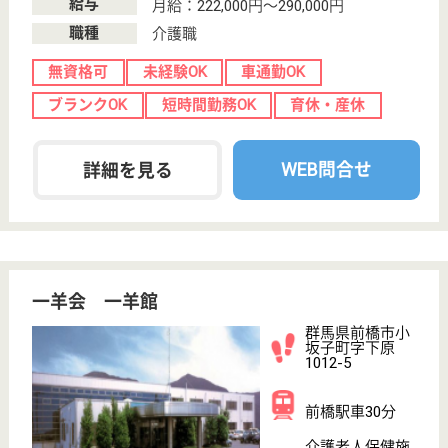
芳香会 青嵐荘ケア・アシスタンス
茨城県古河市上
大野703-1
古河駅車18分
介護老人保健施
設, デイケア, シ
ョートステイ
茨城県の芳香会 青嵐荘ケア・アシスタンスは、介護
老人保健施設・デイケア・ショートステイを運営して
います。 ぜひ各求人をご覧ください。
介護職 正社員
給与
月給：190,892円〜276,292円
職種
介護職
無資格可
未経験OK
賞与4か月以上
車通勤OK
育休・産休
WEB問合せ
詳細を見る
杏仁会 梨花苑