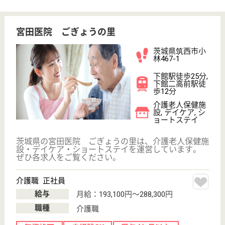
ョートステイ,
居...
十薬会 上大類病院と同敷地内に設立
介護職 正社員
給与
月給：227,060円〜276,560円
職種
介護職
無資格可
未経験OK
車通勤OK
育休・産休
WEB問合せ
詳細を見る
ふじあく医院 ふじあく光荘
週休二日が基本。ワークライフバランス重視☆資
格手当や皆勤手当も充実☆働きやすい環境作りに
取り組んでいます！
群馬県太田市藤
阿久町345
細谷駅徒歩17分
介護老人保健施
設, デイケア, 居
宅介護支援事業