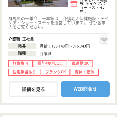
大圃病院に併設
茨城県筑西市木
戸348
黒子駅徒歩7分
介護老人保健施
設, ショートス
テイ
人々のクオリティオブライフに貢献するために総合的
な介護と医療サービスの提供を考えて設立されました
介護職 正社員
給与
月給：195,104円〜235,104円
職種
介護職
無資格可
未経験OK
車通勤OK
育休・産休
託児所あり
駅徒歩10分以内
WEB問合せ
詳細を見る
愛友会 勝田
茨城県ひたちな