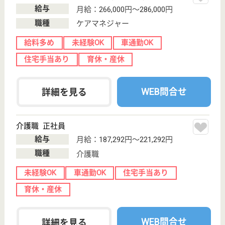
支援相談員 正社員(日勤のみ)
給与
月給：210,000円〜300,000円
職種
生活相談員
給料多め
未経験OK
車通勤OK
育休・産休
WEB問合せ
詳細を見る
恵仁会 アリエッタ
健康管理に充実した施設
茨城県つくば市
大字北条1174
土浦駅バス42分,
つくば駅車23分
介護老人保健施
設, デイケア, シ
ョートステイ,
訪...
高齢化が進む社会で「これからのお年寄りの医療・介
護」をともに考え、実践してゆく明るく健康的で笑顔
の素敵なスタッフ歓迎
介護職 正社員