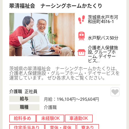
休み多め
未経験OK
車通勤OK
住宅手当あり
育休・産休
寮あり
WEB問合せ
詳細を見る
もっとみる（101-120 件 /13151 件）
現在の検索条件
変更
エリア・駅
未経験OK
変更
こだわり条件
事業所情報の一部は、厚生労働省の介護事業所・生活関連情報
検索「介護サービス情報公表システム」から転載しておりま
す。