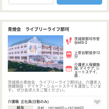
WEB問合せ
詳細を見る
杏仁会 梨花苑
大圃病院に併設
茨城県筑西市木
戸348
黒子駅徒歩7分
介護老人保健施
設, ショートス
テイ
人々のクオリティオブライフに貢献するために総合的
な介護と医療サービスの提供を考えて設立されました
ケアマネジャー 正社員(日勤のみ)
給与
月給：220,000円〜260,000円
職種
ケアマネジャー
給料多め
未経験OK
車通勤OK
託児所あり
駅徒歩10分以内