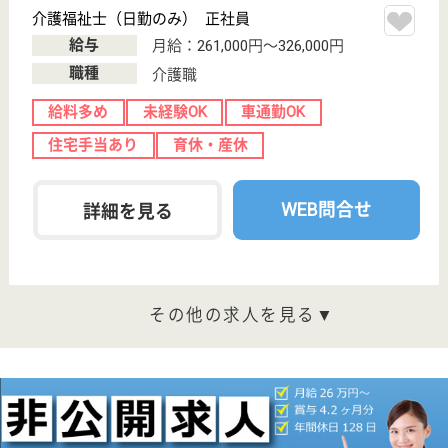
磯原駅車7分
介護老人保健施
設, デイケア, シ
ョートステイ,
居...
茨城県の秀仁会 おはよう館は、介護老人保健施設・
デイケア・ショートステイを運営しています。 ぜひ
各求人をご覧ください。
居宅介護支援専門員 正社員(日勤のみ)
給与
月給：266,000円〜286,000円
職種
ケアマネジャー
給料多め
未経験OK
車通勤OK
住宅手当あり
育休・産休
WEB問合せ
詳細を見る
介護職 正社員
給与
月給：187,292円〜221,292円
職種
介護職
未経験OK
車通勤OK
住宅手当あり
育休・産休
WEB問合せ
詳細を見る