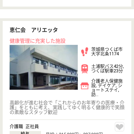
壁町東山田1945
新治駅車19分
介護老人保健施
設, デイケア, シ
ョートステイ,
居...
茨城県の昭徳会 マカベシルバートピアは、介護老人
保健施設・デイケア・ショートステイを運営していま
す。 ぜひ各求人をご覧ください。
介護職 正社員
給与
年収：3,286,000円〜5,080,000円
職種
介護職
給料多め
休み多め
未経験OK
車通勤OK
育休・産休
WEB問合せ
詳細を見る
リハビリ職 正社員(日勤のみ)
給与
月給：222,200円
職種
その他
未経験OK
賞与4か月以上
土日休み
車通勤OK
育休・産休