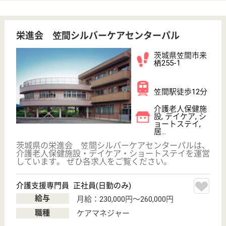
看護職 パート(日勤のみ)
給与
時給：1,350円〜1,450円
職種
看護職
未経験OK
車通勤OK
ブランクOK
短時間勤務OK
育休・産休
WEB問合せ
詳細を見る
盈科会 ケアセンター阿見
茨城県稲敷郡阿
見町若栗2957-4
荒川沖駅車16分
介護老人保健施
設, デイケア, シ
ョートステイ,
居...
茨城県の盈科会 ケアセンター阿見は、介護老人保健
施設・デイケア・ショートステイを運営しています。
ぜひ各求人をご覧ください。
正看護師 正社員
給与
月給：281,400円