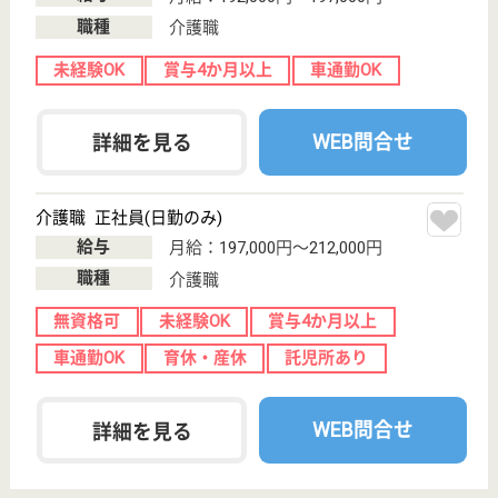
WEB問合せ
詳細を見る
介護職 正社員
給与
月給：195,104円〜235,104円
職種
介護職
無資格可
未経験OK
車通勤OK
育休・産休
託児所あり
駅徒歩10分以内
WEB問合せ
詳細を見る
竹恵会 けんちの苑水海道
茨城県常総市豊
岡町丙3264
水海道駅車10分
介護老人保健施
設, デイサービ
ス, デイケア, シ
ョ...
茨城県の竹恵会 けんちの苑水海道は、介護老人保健
施設・デイサービス・デイケアを運営しています。
ぜひ各求人をご覧ください。