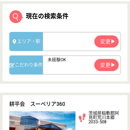
耕平会 スーペリア360
茨城県稲敷郡阿
見町荒川本郷
2033-508
荒川沖駅車7分
介護老人保健施
設, デイケア, シ
ョートステイ
茨城県の耕平会 スーペリア360は、介護老人保健施
設・デイケア・ショートステイを運営しています。
ぜひ各求人をご覧ください。
介護職（日勤のみ） 正社員
給与
月給：246,000円〜301,000円
職種
介護職
給料多め
未経験OK
車通勤OK
住宅手当あり
育休・産休
WEB問合せ
詳細を見る