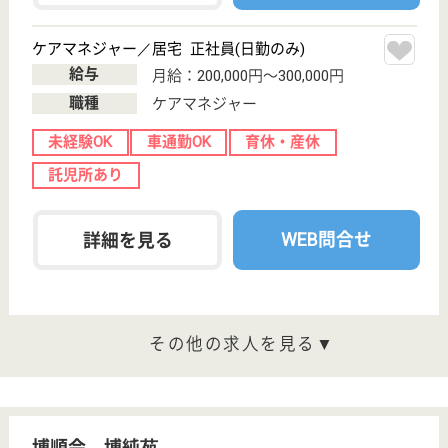
茨城県の翠清福祉会 ナーシングホームかたくりは、
介護老人保健施設・グループホーム・デイサービスを
運営しています。 ぜひ各求人をご覧ください。
介護職 正社員
給与
月給：196,104円〜295,604円
職種
介護職
給料多め
未経験OK
車通勤OK
住宅手当あり
育休・産休
寮あり
WEB問合せ
詳細を見る
清風会 寿桂苑
茨城県坂東市沓
掛4527-1
三妻駅車20分
介護老人保健施
設, デイケア, シ
ョートステイ
茨城県の清風会 寿桂苑は、介護老人保健施設・デイ
ケア・ショートステイを運営しています。 ぜひ各求
人をご覧ください。