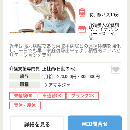
給料多め
未経験OK
車通勤OK
育休・産休
WEB問合せ
詳細を見る
看護師 正社員
給与
月給：207,056円〜356,056円
職種
看護職
未経験OK
車通勤OK
育休・産休
WEB問合せ
詳細を見る
翠清福祉会 ナーシングホームかたくり
茨城県水戸市河
和田町4516-1
水戸駅バス50分
介護老人保健施
設, グループホ
ーム, デイサー
ビス,...