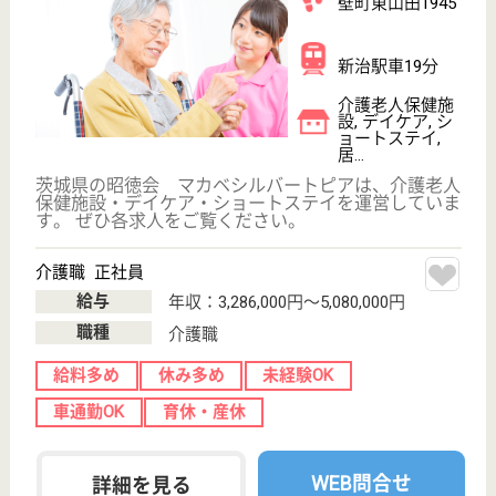
茨城県高萩市大
字秋山625
高萩駅車10分
介護老人保健施
設, デイケア, シ
ョートステイ,
居...
茨城県の博順会 博純苑は、介護老人保健施設・デイ
ケア・ショートステイを運営しています。 ぜひ各求
人をご覧ください。
看護職 パート(日勤夜勤あり)
給与
時給：1,200円〜1,400円
職種
看護職
未経験OK
車通勤OK
WEB問合せ
詳細を見る
若竹会 セントラルゆうあい
茨城県牛久市柏
田町1590-3