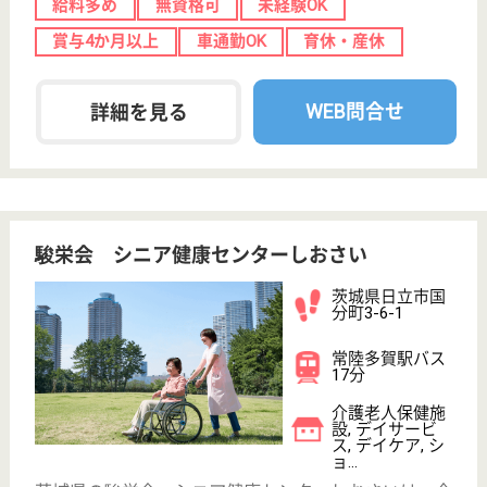
採用ご担当者様へ
お知らせ
看護師の求人・転職なら
『クリックジョブ看護』
介護職求人支援サービス『クリックジョブ介護』運営会社:
ライフワンズ株式会社 ( 厚生労働大臣許可 )13- ユ -303765
Copyright©LifeOnes Ltd. All Rights Reserved