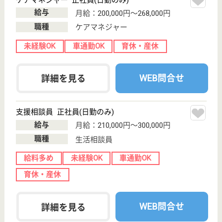
職種
生活相談員
未経験OK
車通勤OK
育休・産休
託児所あり
WEB問合せ
詳細を見る
理学療法士 正社員(日勤のみ)
給与
月給：192,000円〜268,578円
職種
リハビリ職（理学療法士）
給料多め
未経験OK
車通勤OK
育休・産休
寮あり
託児所あり
WEB問合せ
詳細を見る
その他の求人を見る
昭徳会 マカベシルバートピア
茨城県桜川市真