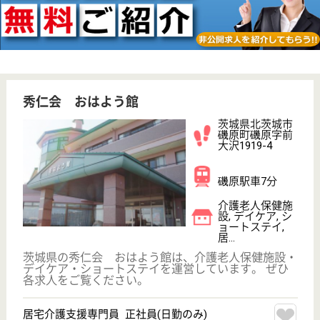
相川会 つねずみ
森と太陽の温和な風光の中での安らぎを
茨城県水戸市大
場町2-14
水戸駅車15分
介護老人保健施
設, デイケア, シ
ョートステイ
茨城県の相川会 つねずみは、介護老人保健施設・デ
イケア・ショートステイを運営しています。 ぜひ各
求人をご覧ください。
ケアマネジャー 正社員(日勤のみ)
給与
月給：200,000円〜268,000円
職種
ケアマネジャー
未経験OK
車通勤OK
育休・産休
WEB問合せ
詳細を見る