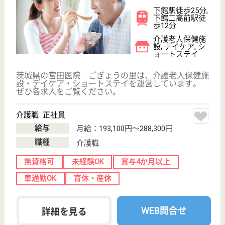
青燈会 ライブリーライフ那珂
茨城県那珂市菅
谷605-2
上菅谷駅徒歩12
分
介護老人保健施
設, デイケア, シ
ョートステイ,
居...
茨城県の青燈会 ライブリーライフ那珂は、介護老人
保健施設・デイケア・ショートステイを運営していま
す。 ぜひ各求人をご覧ください。
介護職 正社員(日勤のみ)
給与
月給：192,000円〜197,000円
職種
介護職
未経験OK
賞与4か月以上
車通勤OK
WEB問合せ
詳細を見る
介護職 正社員(日勤のみ)
給与
月給：197,000円〜212,000円