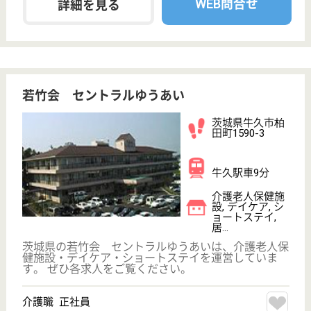
土合会 シオン
茨城県神栖市土
合本町2-9809-
126
椎柴駅車10分
介護老人保健施
設, デイケア, シ
ョートステイ
茨城県の土合会 シオンは、介護老人保健施設・デイ
ケア・ショートステイを運営しています。 ぜひ各求
人をご覧ください。
理学療法士 正社員(日勤のみ)
給与
月給：240,000円〜
職種
リハビリ職（理学療法士）
未経験OK
賞与4か月以上
車通勤OK
育休・産休
託児所あり
WEB問合せ
詳細を見る
介護職 正社員
給与
月給：188,104円〜253,216円
職種
介護職