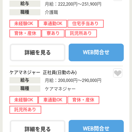
給料多め
無資格可
未経験OK
賞与4か月以上
車通勤OK
育休・産休
WEB問合せ
詳細を見る
駿栄会 シニア健康センターしおさい
茨城県日立市国
分町3-6-1
常陸多賀駅バス
17分
介護老人保健施
設, デイサービ
ス, デイケア, シ
ョ...
茨城県の駿栄会 シニア健康センターしおさいは、介
護老人保健施設・デイサービス・デイケアを運営して
います。 ぜひ各求人をご覧ください。
介護職 正社員
給与
月給：176,480円〜236,730円
職種
介護職
休み多め
未経験OK
車通勤OK
育休・産休