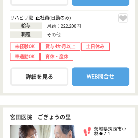
牛久駅車9分
介護老人保健施
設, デイケア, シ
ョートステイ,
居...
茨城県の若竹会 セントラルゆうあいは、介護老人保
健施設・デイケア・ショートステイを運営していま
す。 ぜひ各求人をご覧ください。
介護職 正社員
給与
月給：222,200円〜251,900円
職種
介護職
未経験OK
車通勤OK
住宅手当あり
育休・産休
寮あり
託児所あり
WEB問合せ
詳細を見る
ケアマネジャー 正社員(日勤のみ)
給与
月給：200,000円〜290,000円
職種
ケアマネジャー
未経験OK
車通勤OK
育休・産休
託児所あり
WEB問合せ
詳細を見る