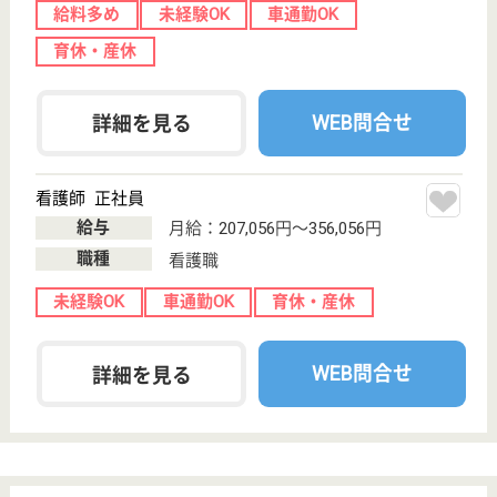
職種
看護職
給料多め
未経験OK
賞与4か月以上
車通勤OK
住宅手当あり
育休・産休
WEB問合せ
詳細を見る
協栄会 こすもぴあ
大久保病院の関連施設
茨城県水戸市石
川4-4027
水戸駅車16分
介護老人保健施
設, デイケア, シ
ョートステイ
茨城県の協栄会 こすもぴあは、介護老人保健施設・
デイケア・ショートステイを運営しています。 ぜひ
各求人をご覧ください。
支援相談員 正社員(日勤のみ)
給与
月給：180,000円〜210,000円
職種
生活相談員