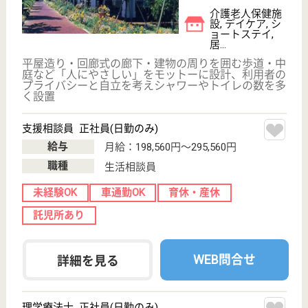
看護職 正社員
給与
月給：200,100円〜295,300円
職種
看護職
未経験OK
賞与4か月以上
車通勤OK
育休・産休
WEB問合せ
詳細を見る
輝寿会 はあとぴあ
地域に根ざした介護施設
茨城県取手市井
野253
取手駅バス10分
介護老人保健施
設, デイケア, シ
ョートステイ,
居...
近年は協力病院である東取手病院との連携体制を強化
し、一日でも早く家庭復帰出来るよう積極的にリハビ
リテーションを実施