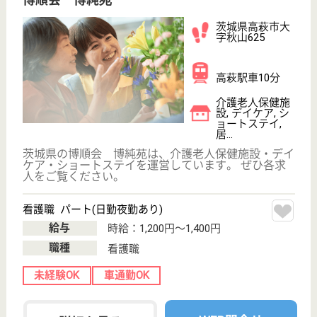
介護職員 正社員
給与
月給：222,000円〜290,000円
職種
介護職
無資格可
未経験OK
車通勤OK
ブランクOK
短時間勤務OK
育休・産休
WEB問合せ
詳細を見る
作業療法士 正社員(日勤のみ)
給与
月給：215,000円〜285,000円
職種
リハビリ職（作業療法士）
未経験OK
車通勤OK
育休・産休
新卒OK
WEB問合せ
詳細を見る
その他の求人を見る