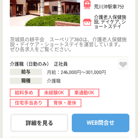
介護福祉士（日勤のみ） 正社員
給与
月給：261,000円〜326,000円
職種
介護職
給料多め
未経験OK
車通勤OK
住宅手当あり
育休・産休
WEB問合せ
詳細を見る
その他の求人を見る
秀仁会 おはよう館
茨城県北茨城市
磯原町磯原字前
大沢1919-4