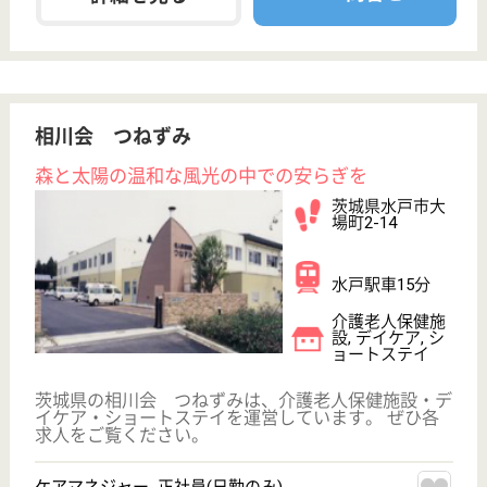
給与
月給：215,000円〜287,000円
職種
介護職
未経験OK
車通勤OK
住宅手当あり
ブランクOK
短時間勤務OK
育休・産休
WEB問合せ
詳細を見る
白峰会 しろかね
目標は、我が家での自立生活
茨城県下妻市下
栗1217
宗道駅徒歩15分
介護老人保健施
設, デイケア, シ
ョートステイ,
居...
平屋造り・回廊式の廊下・建物の周りを囲む歩道・中
庭など「人にやさしい」をモットーに設計、利用者の
プライバシーと自立を考えシャワーやトイレの数を多
く設置
支援相談員 正社員(日勤のみ)
給与
月給：198,560円〜295,560円