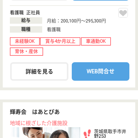
職種
介護職
無資格可
未経験OK
賞与4か月以上
車通勤OK
育休・産休
託児所あり
WEB問合せ
詳細を見る
栄進会 笠間シルバーケアセンターパル
茨城県笠間市来
栖255-1
笠間駅徒歩12分
介護老人保健施
設, デイケア, シ
ョートステイ,
居...
茨城県の栄進会 笠間シルバーケアセンターパルは、
介護老人保健施設・デイケア・ショートステイを運営
しています。 ぜひ各求人をご覧ください。
介護支援専門員 正社員(日勤のみ)
給与
月給：230,000円〜260,000円
職種
ケアマネジャー