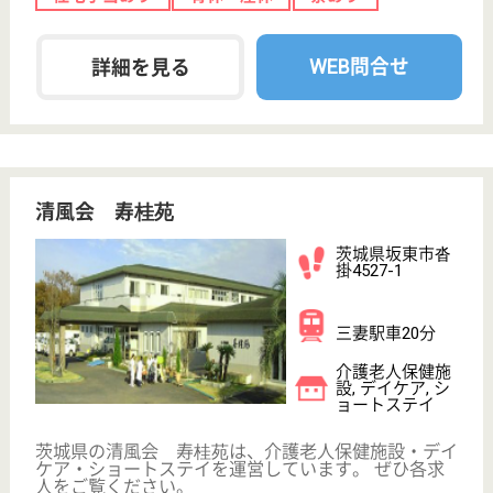
介護の転職支援サービスお申込み
30
簡単
登録
秒
保有資格を選択してくださ
誕生年を入
い
誕生年
必須
保有資格
必須
初任者研修
実務者研修
(ヘルパー2級)
(ヘルパー1級)
介護福祉士
社会福祉士