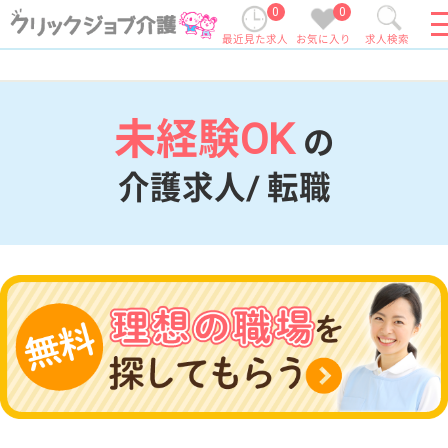
0
0
最近見た求人
お気に入り
求人検索
未経験OK
の
介護求人/ 転職
現在の検索条件
変更
エリア・駅
未経験OK
変更
こだわり条件