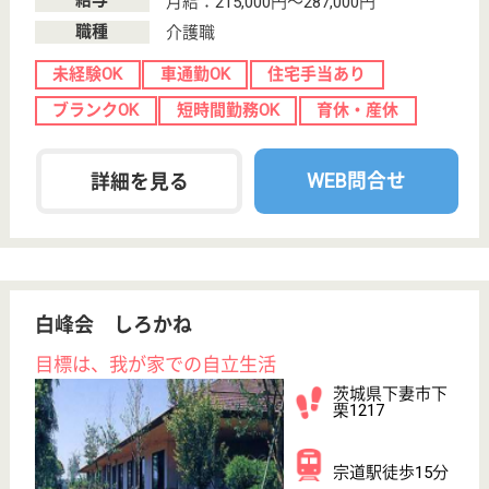
WEB問合せ
詳細を見る
宮田医院 ごぎょうの里
茨城県筑西市小
林467-1
下館駅徒歩25分,
下館二高前駅徒
歩12分
介護老人保健施
設, デイケア, シ
ョートステイ
茨城県の宮田医院 ごぎょうの里は、介護老人保健施
設・デイケア・ショートステイを運営しています。
ぜひ各求人をご覧ください。
介護職 正社員
給与
月給：193,100円〜288,300円
職種
介護職
無資格可
未経験OK
賞与4か月以上
車通勤OK
育休・産休
WEB問合せ
詳細を見る