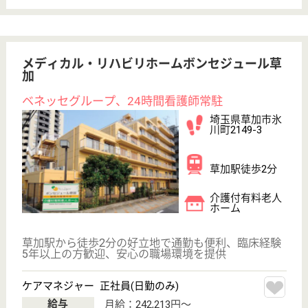
未経験OK
育休・産休
寮あり
駅徒歩10分以内
WEB問合せ
詳細を見る
メディカル・リハビリホームボンセジュール保
谷
業界最大手ベネッセ運営
東京都西東京市
東町6-3-13
保谷駅徒歩9分
介護付有料老人
ホーム
東京都のメディカル・リハビリホームボンセジュール
保谷は、介護付有料老人ホームを運営しています。
ぜひ各求人をご覧ください。
サービススタッフ 正社員
給与
月給：252,000円〜280,000円
職種
介護職