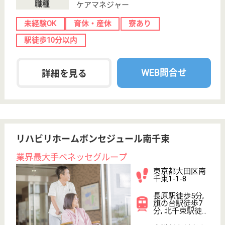
人をご覧ください。
介護職 正社員
給与
月給：220,000円〜335,000円
職種
介護職
無資格可
未経験OK
車通勤OK
住宅手当あり
ブランクOK
育休・産休
WEB問合せ
詳細を見る
看護師 正社員(日勤のみ)
給与
月給：220,000円
職種
看護職
未経験OK
車通勤OK
住宅手当あり
WEB問合せ
詳細を見る
その他の求人を見る