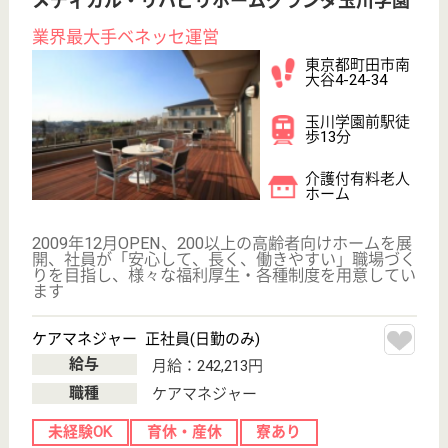
メディカル・リハビリホームボンセジュール草
加
ベネッセグループ、24時間看護師常駐
埼玉県草加市氷
川町2149-3
草加駅徒歩2分
介護付有料老人
ホーム
草加駅から徒歩2分の好立地で通勤も便利、臨床経験
5年以上の方歓迎、安心の職場環境を提供
ケアマネジャー 正社員(日勤のみ)
給与
月給：242,213円〜
職種
ケアマネジャー
未経験OK
育休・産休
寮あり
駅徒歩10分以内
WEB問合せ
詳細を見る