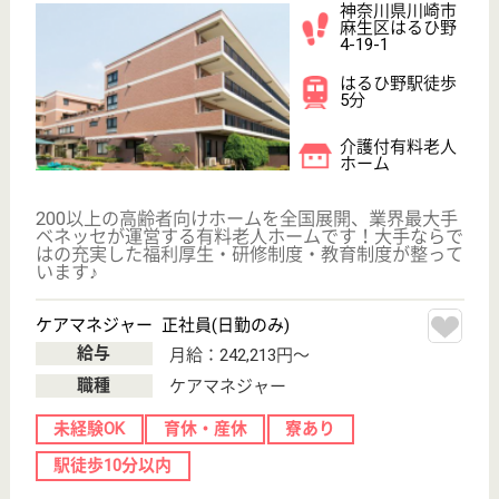
WEB問合せ
詳細を見る
メディカルホームボンセジュール東品川
業界最大手ベネッセグループ
東京都品川区東
品川3-17-25
青物横丁駅徒歩
10分, 品川シー
サイド駅徒歩10
分
介護付有料老人
ホーム
2012年4月OPEN
ケアマネジャー 正社員(日勤のみ)
給与
月給：242,213円〜