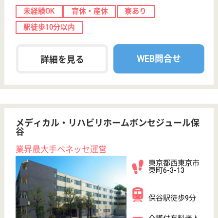
施設ケアマネ 正社員(日勤のみ)
給与
月給：197,368円〜262,068円
職種
ケアマネジャー
未経験OK
車通勤OK
住宅手当あり
育休・産休
駅徒歩10分以内
WEB問合せ
詳細を見る
その他の求人を見る
寿楽園 風光
23床の地域密着型特養！未経験でも研修やOJTで
知識を深めることができます♪
神奈川県川崎市
宮前区野川台3-
7-1
梶が谷駅バス15
分, 鷺沼駅バス
15分, 武蔵小...
特別養護老人ホ
ーム, デイサー
ビス, ショート
ステイ...