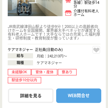
介護付有料老人
ホーム
ソノラス･コート三鷹から新宿・渋谷へはバスと電車
を乗り継いで30～40分の距離これまでの生活スタイ
ルをそのまま継続させることができる立地
介護職 正社員
給与
月給：261,000円〜296,000円
職種
介護職
給料多め
未経験OK
育休・産休
WEB問合せ
詳細を見る
国立メディカルケア
自己治癒力が高まる看護ケア
東京都国立市東
1-17-20
国立駅徒歩4分
訪問介護, 居宅
介護支援事業所,
訪問看護