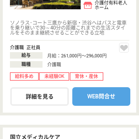
給与
月給：220,400円〜300,000円
職種
その他
休み多め
未経験OK
車通勤OK
住宅手当あり
育休・産休
WEB問合せ
詳細を見る
その他の求人を見る
セントケア府中
東京都府中市片
町2-15-8
分倍河原駅徒歩
5分
訪問看護, 訪問
介護
東京都のセントケア府中は、訪問看護・訪問介護を運
営しています。 ぜひ各求人をご覧ください。
正看護師 正社員(日勤のみ)