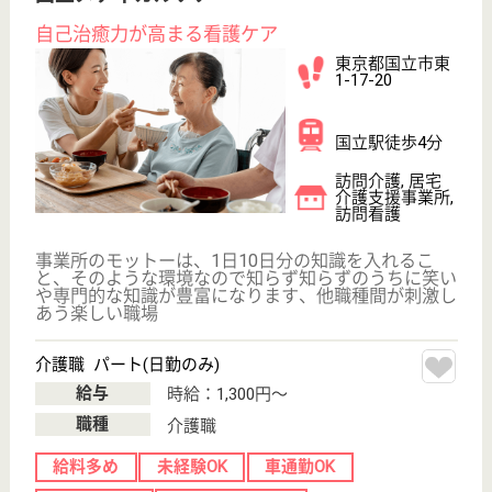
給与
月給：331,500円〜380,000円
職種
看護職
給料多め
未経験OK
育休・産休
駅徒歩10分以内
WEB問合せ
詳細を見る
准看護師 正社員(日勤のみ)
給与
月給：331,500円〜380,000円
職種
看護職
給料多め
未経験OK
育休・産休
駅徒歩10分以内
WEB問合せ
詳細を見る
ル・レーヴ南浦和
東日本福祉経営サービス傘下
埼玉県さいたま
市南区大谷口
967-1