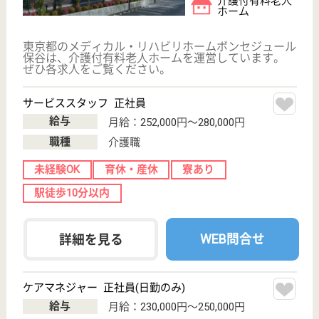
川崎市在住の方限定の小規模な特別養護老人ホームで
す。 住み慣れた地域の中で生活いただけます！日々
クラブ活動が実施されており、趣味を楽しむ時間も充
実しています(カラオケ、書道、生け花、コーラスな
ど...)！
機能訓練指導員 正社員(日勤のみ)
給与
月給：234,000円〜340,000円
職種
その他
未経験OK
育休・産休
託児所あり
WEB問合せ
詳細を見る
機能訓練指導員 正社員(日勤のみ)
給与
月給：234,000円〜340,000円
職種
その他
未経験OK
育休・産休
託児所あり
WEB問合せ
詳細を見る
その他の求人を見る