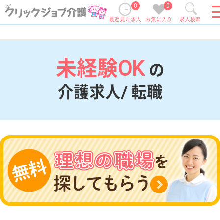
0
0
最近見た求人
お気に入り
求人検索
未経験OK
の
介護求人/ 転職
現在の検索条件
変更
エリア・駅
未経験OK
変更
こだわり条件