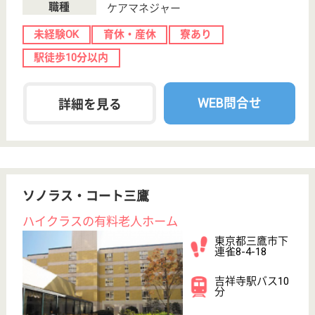
愛友会 千葉愛友会記念病院
上尾中央グループの急性期病院
千葉県流山市鰭
ヶ崎1-1
南流山駅徒歩12
分
病院
産科医療・小児医療・救急医療に積極的に取り組む方
針、7対1の看護配置、優しさと豊かな人間性で患者
様や家族の立場に立った良質な看護を目指しておりま
す
診療放射線技師 正社員
給与
月給：206,600円〜226,200円
職種
その他
休み多め
未経験OK
住宅手当あり
育休・産休
寮あり
WEB問合せ
詳細を見る
言語聴覚士 正社員(日勤のみ)