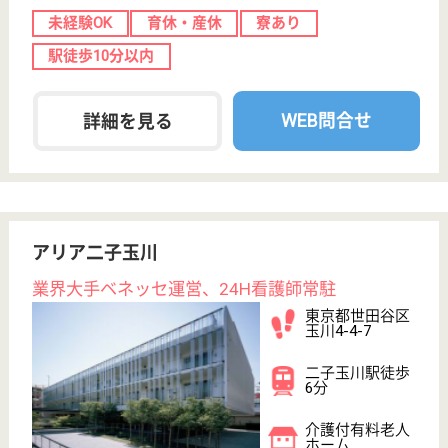
WEB問合せ
詳細を見る
リハビリホームボンセジュール三鷹
業界最大手ベネッセグループ傘下
東京都三鷹市下
連雀3-43-23
三鷹駅徒歩2分
介護付有料老人
ホーム
東京都のリハビリホームボンセジュール三鷹は、介護
付有料老人ホームを運営しています。 ぜひ各求人を
ご覧ください。
ケアマネジャー 正社員(日勤のみ)
給与
月給：242,213円〜
職種
ケアマネジャー
未経験OK
育休・産休
寮あり
駅徒歩10分以内