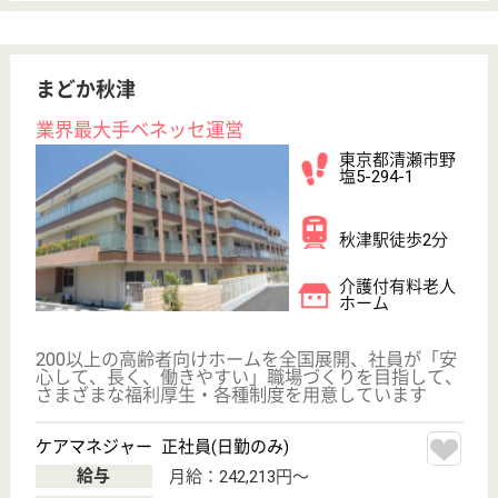
事業所のモットーは、1日10日分の知識を入れるこ
と、そのような環境なので知らず知らずのうちに笑い
や専門的な知識が豊富になります、他職種間が刺激し
あう楽しい職場
介護職 パート(日勤のみ)
給与
時給：1,300円〜
職種
介護職
給料多め
未経験OK
車通勤OK
育休・産休
駅徒歩10分以内
WEB問合せ
詳細を見る
ウッディタウン高崎南
群馬県高崎市新
町1945-1
新町駅徒歩23分
介護付有料老人
ホーム, ショー
トステイ
群馬県のウッディタウン高崎南は、介護付有料老人ホ
ーム・ショートステイを運営しています。 ぜひ各求