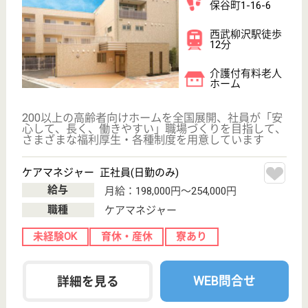
リハビリホームボンセジュール南千束
業界最大手ベネッセグループ
東京都大田区南
千束1-1-8
長原駅徒歩5分,
旗の台駅徒歩7
分, 北千束駅徒...
介護付有料老人
ホーム
2012年4月OPEN
サービススタッフ／経験者採用2 正社員
給与
月給：325,000円
職種
介護職
給料多め
未経験OK
育休・産休
寮あり
駅徒歩10分以内
WEB問合せ
詳細を見る
ケアマネジャー 正社員(日勤のみ)
給与
月給：198,000円〜254,000円
職種
ケアマネジャー