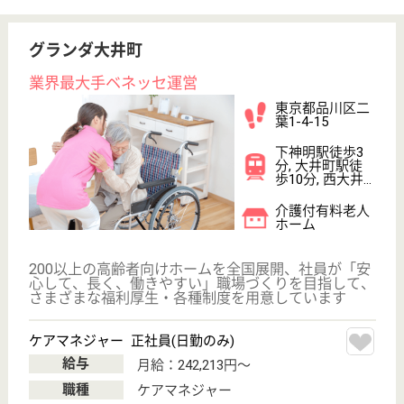
駅徒歩10分以内
WEB問合せ
詳細を見る
メディカル・リハビリホームグランダ玉川学園
業界最大手ベネッセ運営
東京都町田市南
大谷4-24-34
玉川学園前駅徒
歩13分
介護付有料老人
ホーム
2009年12月OPEN、200以上の高齢者向けホームを展
開、社員が「安心して、長く、働きやすい」職場づく
りを目指し、様々な福利厚生・各種制度を用意してい
ます
ケアマネジャー 正社員(日勤のみ)
給与
月給：242,213円
職種
ケアマネジャー
未経験OK
育休・産休
寮あり