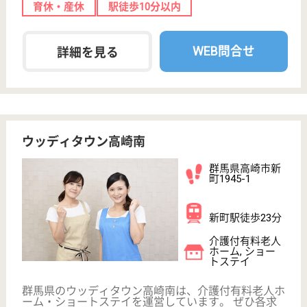
南浦和駅バス21
分
介護付有料老人
ホーム, デイサ
ービス
24時間看護師常駐！
生活相談員 正社員(日勤のみ)
給与
月給：200,000円〜220,000円
職種
看護職
未経験OK
車通勤OK
育休・産休
WEB問合せ
詳細を見る
介護職 パート(夜勤のみ)
給与
時給：1,400円
職種
介護職
給料多め
未経験OK
車通勤OK
WEB問合せ
詳細を見る