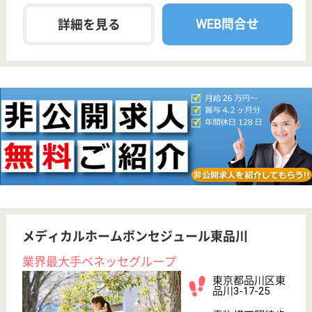
職種
ケアマネジャー
未経験OK
育休・産休
寮あり
駅徒歩10分以内
WEB問合せ
詳細を見る
グランダ大井町
業界最大手ベネッセ運営
東京都品川区二
葉1-4-15
下神明駅徒歩3
分, 大井町駅徒
歩10分, 西大井...
介護付有料老人
ホーム
200以上の高齢者向けホームを全国展開、社員が「安
心して、長く、働きやすい」職場づくりを目指して、
さまざまな福利厚生・各種制度を用意しています
ケアマネジャー 正社員(日勤のみ)
給与
月給：242,213円〜
職種
ケアマネジャー