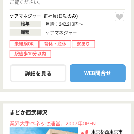
まどか秋津
業界最大手ベネッセ運営
東京都清瀬市野
塩5-294-1
秋津駅徒歩2分
介護付有料老人
ホーム
200以上の高齢者向けホームを全国展開、社員が「安
心して、長く、働きやすい」職場づくりを目指して、
さまざまな福利厚生・各種制度を用意しています
ケアマネジャー 正社員(日勤のみ)
給与
月給：242,213円〜
職種
ケアマネジャー
未経験OK
育休・産休
寮あり
駅徒歩10分以内
WEB問合せ
詳細を見る