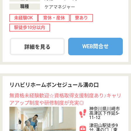
未経験OK
育休・産休
寮あり
駅徒歩10分以内
WEB問合せ
詳細を見る
ケアマネジャー 正社員(日勤のみ)
給与
月給：230,000円〜250,000円
職種
ケアマネジャー
未経験OK
育休・産休
寮あり
駅徒歩10分以内
WEB問合せ
詳細を見る
ソノラス・コート三鷹
ハイクラスの有料老人ホーム
東京都三鷹市下
連雀8-4-18
吉祥寺駅バス10
分