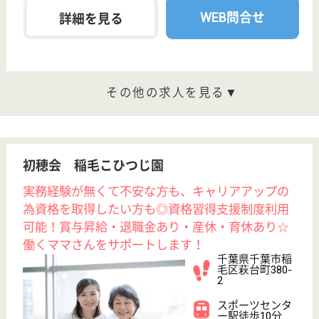
介護の転職支援サービスお申込み
30
簡単
登録
秒
保有資格を選択してくださ
誕生年を入
い
誕生年
必須
保有資格
必須
初任者研修
実務者研修
(ヘルパー2級)
(ヘルパー1級)
介護福祉士
社会福祉士
戻る
ケアマネジャー
PT
次のステッ
OT
その他・なし