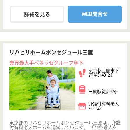
リハビリホームボンセジュール溝の口
無資格未経験歓迎☆資格取得支援制度あり♪キャリ
アアップ制度や研修制度が充実◎
神奈川県川崎市
高津区下作延5-
11-12
津田山駅徒歩9
分, 溝の口〔東
急線〕駅徒歩14
分
介護付有料老人
ホーム
JR南武線津田山駅より徒歩9分！200以上の高齢者向
けホームを全国展開、業界最大手ベネッセが運営する
有料老人ホームです！大手ならではの充実した福利厚
生・研修制度・教育制度が整っています♪
ケアマネジャー 正社員(日勤のみ)
給与
月給：242,213円〜
職種
ケアマネジャー
未経験OK
育休・産休
寮あり
駅徒歩10分以内
WEB問合せ
詳細を見る