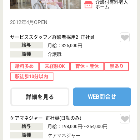
初穂会 稲毛こひつじ園
実務経験が無くて不安な方も、キャリアアップの
為資格を取得したい方も◎資格習得支援制度利用
可能！賞与昇給・退職金あり・産休・育休あり☆
働くママさんをサポートします！
千葉県千葉市稲
毛区萩台町380-
2
スポーツセンタ
ー駅徒歩10分
特別養護老人ホ
ーム, デイサー
ビス, ショート
ステイ...
施設（ユニットケア）での入所者さまの健康管理・処
置等を行います。自分の家族に住んでもらいたい、い
ずれ自分も住みたいという施設を目指しています。そ
の為に介護職、看護職等で多種連携をし、互いに感謝
する気持ちを大切にしています。
看護職 正社員(日勤のみ)
給与
月給：220,500円〜333,500円
職種
看護職
未経験OK
車通勤OK
住宅手当あり
育休・産休
駅徒歩10分以内
WEB問合せ
詳細を見る