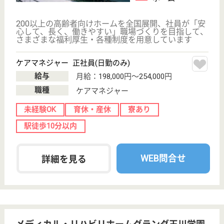
WEB問合せ
詳細を見る
まどか西武柳沢
業界大手ベネッセ運営、2007年OPEN
東京都西東京市
保谷町1-16-6
西武柳沢駅徒歩
12分
介護付有料老人
ホーム
200以上の高齢者向けホームを全国展開、社員が「安
心して、長く、働きやすい」職場づくりを目指して、
さまざまな福利厚生・各種制度を用意しています
ケアマネジャー 正社員(日勤のみ)
給与
月給：198,000円〜254,000円
職種
ケアマネジャー
未経験OK
育休・産休
寮あり
WEB問合せ
詳細を見る