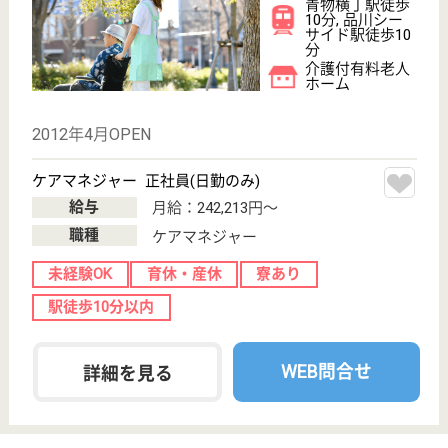
未経験OK
育休・産休
寮あり
駅徒歩10分以内
WEB問合せ
詳細を見る
アリア二子玉川
業界大手ベネッセ運営、24H看護師常駐
東京都世田谷区
玉川4-4-7
二子玉川駅徒歩
6分
介護付有料老人
ホーム
200以上の高齢者向けホームを全国展開、社員が「安
心して、長く、働きやすい」職場づくりを目指して、
さまざまな福利厚生・各種制度を用意しています
ケアマネジャー 正社員(日勤のみ)
給与
月給：198,000円〜254,000円
職種
ケアマネジャー
未経験OK
育休・産休
寮あり