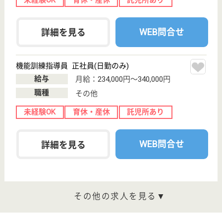
介護職求人支援サービス『クリックジョブ介護』運営会社:
ライフワンズ株式会社 ( 厚生労働大臣許可 )13- ユ -303765
Copyright©LifeOnes Ltd. All Rights Reserved