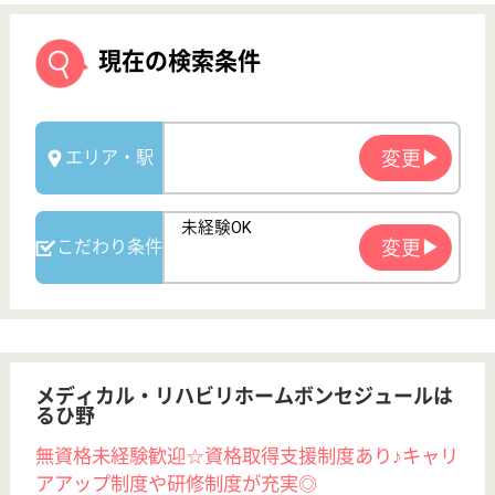
メディカル・リハビリホームボンセジュールは
るひ野
無資格未経験歓迎☆資格取得支援制度あり♪キャリ
アアップ制度や研修制度が充実◎
神奈川県川崎市
麻生区はるひ野
4-19-1
はるひ野駅徒歩
5分
介護付有料老人
ホーム
200以上の高齢者向けホームを全国展開、業界最大手
ベネッセが運営する有料老人ホームです！大手ならで
はの充実した福利厚生・研修制度・教育制度が整って
います♪
ケアマネジャー 正社員(日勤のみ)
給与
月給：242,213円〜
職種
ケアマネジャー
未経験OK
育休・産休
寮あり
駅徒歩10分以内