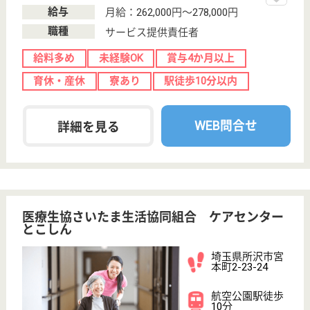
サイトマップ
利用規約
プライバシーポリシー
運営会社
採用ご担当者様へ
お知らせ
看護師の求人・転職なら
『クリックジョブ看護』
介護職求人支援サービス『クリックジョブ介護』運営会社:
ライフワンズ株式会社 ( 厚生労働大臣許可 )13- ユ -303765
Copyright©LifeOnes Ltd. All Rights Reserved