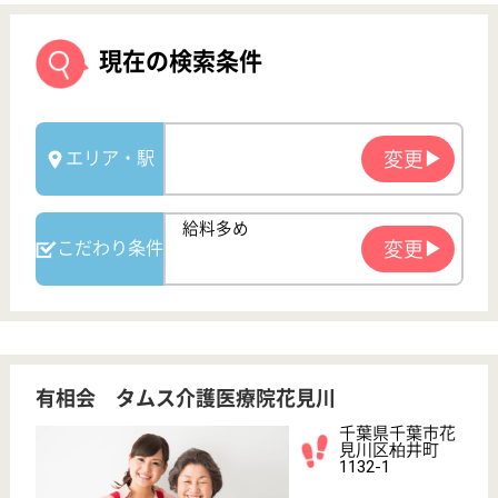
有相会 タムス介護医療院花見川
千葉県千葉市花
見川区柏井町
1132-1
八千代台駅
デイケア, ショ
ートステイ, 居
宅介護支援事業
所, ...
千葉県の有相会 タムス介護医療院花見川は、デイケ
ア・ショートステイ・居宅介護支援事業所を運営して
います。 ぜひ各求人をご覧ください。
介護職 正社員(日勤のみ)
給与
年収：3,312,000円〜4,143,000円
職種
介護職
給料多め
休み多め
無資格可
未経験OK
車通勤OK
育休・産休
WEB問合せ
詳細を見る