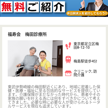
WEB問合せ
詳細を見る
湘南会 亀有みんなのクリニック
東京都葛飾区亀
有2-4-8
亀有駅徒歩14分
クリニック
東京都の湘南会 亀有みんなのクリニックは、クリニ
ックを運営しています。 ぜひ各求人をご覧くださ
い。
看護職 正社員
給与
月給：330,000円
職種
その他
給料多め
車通勤OK
育休・産休
WEB問合せ
詳細を見る