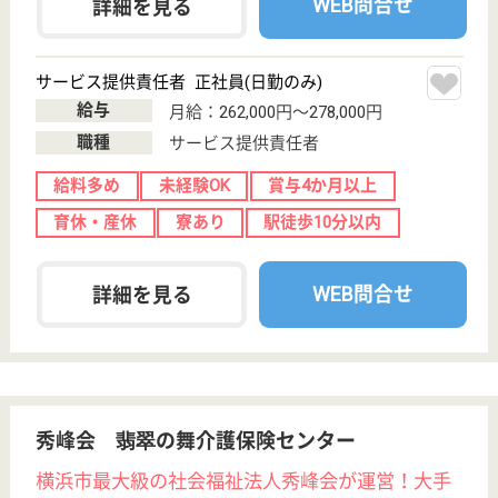
秀峰会 豊穣の大地介護保険センター
横浜市最大級の社会福祉法人秀峰会が運営！大手
社会福祉法人ならではのキャリアアップ、職員と
職員家族を含めた福利厚生が魅力的です♪
神奈川県横浜市
保土ケ谷区和田
1-13-1
和田町駅徒歩5
分
居宅介護支援事
業所, 訪問介護,
訪問看護, 定期
巡...
最寄り駅より徒歩5分でアクセス抜群◎ご利用者が最
期まで住み慣れたご自宅で暮らし続けられる環境づく
り、 さらには地域包括ケアシステム構築の実現のた
めに今後もチャレンジを続けてまいります！
サービス提供責任者 正社員(日勤のみ)
給与
月給：262,000円〜278,000円
職種
サービス提供責任者
給料多め
未経験OK
賞与4か月以上
育休・産休
寮あり
駅徒歩10分以内