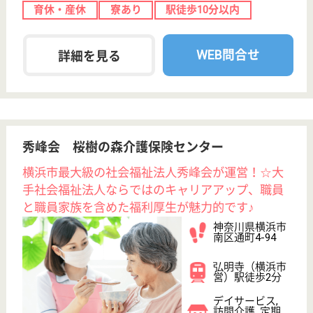
詳細を見る
トーリツ訪問看護ステーション新小岩
東京都葛飾区東
新小岩7-1-3
新小岩駅徒歩12
分
訪問看護
東京都のトーリツ訪問看護ステーション新小岩は、訪
問看護を運営しています。 ぜひ各求人をご覧くださ
い。
訪問看護師 正社員(日勤のみ)
給与
月給：310,000円〜354,000円
職種
看護職
給料多め
ブランクOK
育休・産休
託児所あり
WEB問合せ
詳細を見る