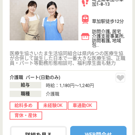
鶴見区鶴見中央
3-10-40
鶴見駅徒歩15分
グループホーム,
デイサービス,
訪問介護, 居宅
介...
ご利用者が最期まで住み慣れたご自宅で暮らし続けら
れる環境づくり、 さらには地域包括ケアシステム構
築の実現のために今後もチャレンジを続けてまいりま
す！
サービス提供責任者 正社員(日勤のみ)
給与
月給：262,000円〜278,000円
職種
サービス提供責任者
給料多め
未経験OK
賞与4か月以上
育休・産休
寮あり
WEB問合せ
詳細を見る
もっとみる（121-140 件 /8656 件）