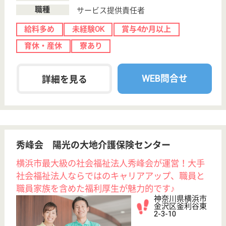
医療生協さいたま生活協同組合 ケアセンター
とこしん
埼玉県所沢市宮
本町2-23-24
航空公園駅徒歩
10分
訪問介護, 訪問
看護, 介護付有
料老人ホーム
埼玉県の医療生協さいたま生活協同組合 ケアセンタ
ーとこしんは、訪問介護・訪問看護・介護付有料老人
ホームを運営しています。 ぜひ各求人をご覧くださ
い。
看護職 パート(日勤のみ)
給与
時給：1,800円〜
職種
看護職
給料多め
車通勤OK
育休・産休
駅徒歩10分以内
WEB問合せ
詳細を見る