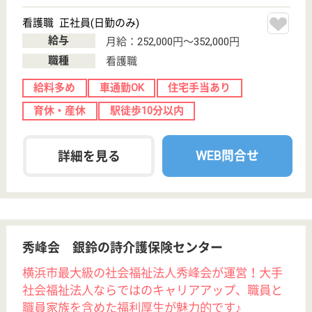
秀峰会 瑞穂の大地介護保険センター
横浜市最大級の社会福祉法人秀峰会が運営！大手
社会福祉法人ならではのキャリアアップ、職員と
職員家族を含めた福利厚生が魅力的です♪
神奈川県横浜市
港南区日野1-9-
33
港南中央駅徒歩
12分
訪問介護, 定期
巡回・夜間対応,
居宅介護支援事
業所...
ご利用者が最期まで住み慣れたご自宅で暮らし続けら
れる環境づくり、 さらには地域包括ケアシステム構
築の実現のために今後もチャレンジを続けてまいりま
す！
サービス提供責任者 正社員(日勤のみ)
給与
月給：262,000円〜278,000円
職種
サービス提供責任者
給料多め
未経験OK
賞与4か月以上
育休・産休
寮あり
WEB問合せ
詳細を見る