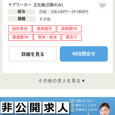
梅島駅徒歩4分
クリニック, 訪
問介護
東武伊勢崎線の梅田駅近くにあり、地域に密着した保
健・医療・福祉に至る包括的なサービスを提供してい
ます。介護保険がまだなかった時代から、患者やその
家族の願いを叶える為には何をすべきかについて考え
てきました。必要な時に必要な人が受けられるトータ
ルサービスを現在も追求しています。
理学療法士 パート(日勤のみ)
給与
時給：2,000円
職種
リハビリ職（理学療法士）
給料多め
未経験OK
土日休み
育休・産休
駅徒歩10分以内
WEB問合せ
詳細を見る
看護職 正社員(日勤のみ)
給与
月給：303,000円〜313,760円
職種
看護職
給料多め
駅徒歩10分以内