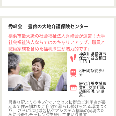
職種
ケアマネジャー
給料多め
休み多め
未経験OK
土日休み
車通勤OK
駅徒歩10分以内
WEB問合せ
詳細を見る
その他の求人を見る
医療法人社団 野﨑クリニック
東京都杉並区阿
佐谷南3-37-13
阿佐ヶ谷駅徒歩
4分
クリニック, 居
宅介護支援事業
所, 訪問介護, 訪
問...
東京都の医療法人社団 野﨑クリニックは、クリニッ
ク・居宅介護支援事業所・訪問介護を運営していま
す。 ぜひ各求人をご覧ください。
サービス提供責任者 正社員(日勤のみ)