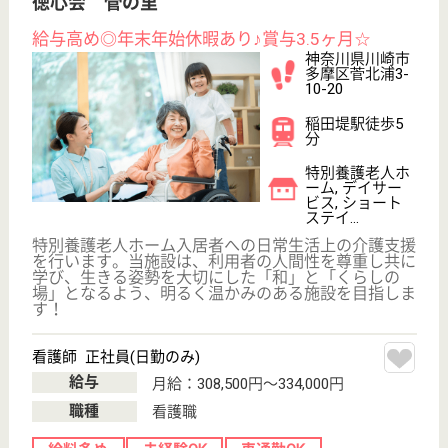
築の実現のために今後もチャレンジを続けてまいりま
す！
登録ヘルパー パート(日勤のみ)
給与
時給：1,350円〜
職種
介護職
給料多め
駅徒歩10分以内
WEB問合せ
詳細を見る
サービス提供責任者 正社員(日勤のみ)
給与
月給：262,000円〜278,000円
職種
サービス提供責任者
給料多め
未経験OK
賞与4か月以上
育休・産休
寮あり
駅徒歩10分以内
WEB問合せ
詳細を見る
秀峰会 翡翠の舞介護保険センター
横浜市最大級の社会福祉法人秀峰会が運営！大手