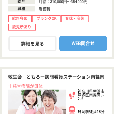
30
簡単
登録
秒
保有資格を選択してくださ
誕生年を入
い
誕生年
必須
保有資格
必須
初任者研修
実務者研修
(ヘルパー2級)
(ヘルパー1級)
介護福祉士
社会福祉士
戻る
ケアマネジャー
PT
次のステッ
OT
その他・なし
次のステップへ
給料多めの高給与求人を