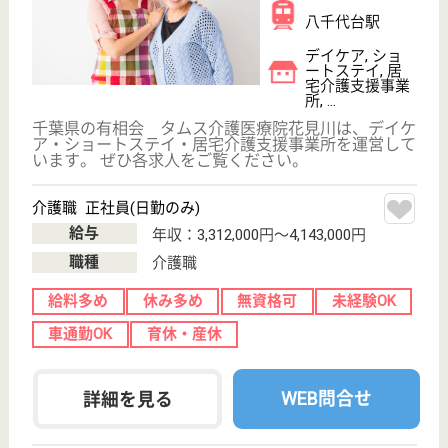
ケアワーカー 正社員(日勤のみ)
給与
月給：228,250円〜297,800円
職種
その他
給料多め
無資格可
未経験OK
車通勤OK
育休・産休
寮あり
WEB問合せ
詳細を見る
その他の求人を見る
福寿会 梅田診療所
東京都足立区梅
田8-12-10