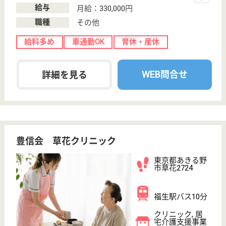
給料多め
未経験OK
車通勤OK
ブランクOK
育休・産休
駅徒歩10分以内
WEB問合せ
詳細を見る
医療生協さいたま生活協同組合 ケアセンター
ひだまり
八木崎駅から徒歩5分！通勤便利な好立地の事業所
です。各種勉強会等、研修体制が整っており確実
にスキルアップできます。
埼玉県春日部市
浜川戸2-13-17
八木崎駅徒歩4
分
居宅介護支援事
業所, 訪問看護
居宅介護支援、訪問看護、同行援護、療養相談等を実
施◎小児から高齢者まで幅広い利用者のケアと日常生
活のお手伝いをしている事業所です◎療養相談や医療
処置などに伴う専門的な知識や技術を活かせます☆未
経験の方には先輩が指導☆向学心のある方のスキルア
ップに最適な職場です♪