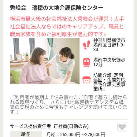
秀峰会 銀の舞介護保険センター
横浜市最大級の社会福祉法人秀峰会が運営！大手
社会福祉法人ならではのキャリアアップ、職員と
職員家族を含めた福利厚生が魅力的です♪
神奈川県横浜市
旭区二俣川2-50-
14
二俣川駅徒歩3
分
訪問介護, 定期
巡回・夜間対応,
居宅介護支援事
業所...
ご利用者が最期まで住み慣れたご自宅で暮らし続けら
れる環境づくり、 さらには地域包括ケアシステム構
築の実現のために今後もチャレンジを続けてまいりま
す！
サービス提供責任者 正社員(日勤のみ)
給与
月給：262,000円〜278,000円
職種
サービス提供責任者
給料多め
未経験OK
賞与4か月以上
育休・産休
寮あり
駅徒歩10分以内
WEB問合せ
詳細を見る