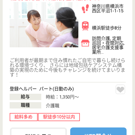
秀峰会 陽光の大地介護保険センター
横浜市最大級の社会福祉法人秀峰会が運営！大手
社会福祉法人ならではのキャリアアップ、職員と
職員家族を含めた福利厚生が魅力的です♪
神奈川県横浜市
金沢区釜利谷東
2-3-10
金沢文庫駅徒歩
4分
訪問介護, 定期
巡回・夜間対応,
居宅介護支援事
業所...
ご利用者が最期まで住み慣れたご自宅で暮らし続けら
れる環境づくり、 さらには地域包括ケアシステム構
築の実現のために今後もチャレンジを続けてまいりま
す！
サービス提供責任者 正社員(日勤のみ)
給与
月給：262,000円〜278,000円
職種
サービス提供責任者
給料多め
未経験OK
賞与4か月以上
育休・産休
寮あり
駅徒歩10分以内
WEB問合せ
詳細を見る