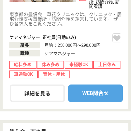
看護職 正社員(日勤のみ)
給与
月給：252,000円〜352,000円
職種
看護職
給料多め
車通勤OK
住宅手当あり
育休・産休
駅徒歩10分以内
WEB問合せ
詳細を見る
秀峰会 銀鈴の詩介護保険センター
横浜市最大級の社会福祉法人秀峰会が運営！大手
社会福祉法人ならではのキャリアアップ、職員と
職員家族を含めた福利厚生が魅力的です♪
神奈川県横浜市
西区平沼1-1-15
横浜駅徒歩8分
訪問介護, 定期
巡回・夜間対応,
居宅介護支援事
業所...
ご利用者が最期まで住み慣れたご自宅で暮らし続けら
れる環境づくり、 さらには地域包括ケアシステム構