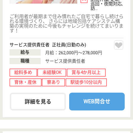
敬生会 ともろー訪問看護ステーション南舞岡
十慈堂病院が母体
神奈川県横浜市
戸塚区南舞岡3-
2-2
舞岡駅徒歩18分
居宅介護支援事
業所, 訪問看護
神奈川県の敬生会 ともろー訪問看護ステーション南
舞岡は、居宅介護支援事業所・訪問看護を運営してい
ます。 ぜひ各求人をご覧ください。
正看護師 正社員(日勤のみ)
給与
月給：245,000円〜
職種
看護職
給料多め
休み多め
賞与4か月以上
土日休み
住宅手当あり
WEB問合せ
詳細を見る