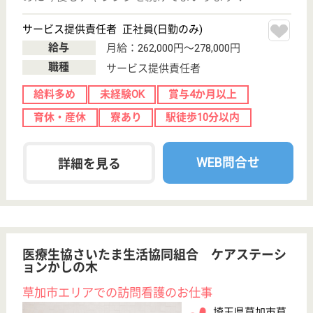
給与
月給：250,000円〜285,000円
職種
サービス提供責任者
給料多め
未経験OK
育休・産休
駅徒歩10分以内
WEB問合せ
詳細を見る
ケアマネジャー 正社員(日勤のみ)
給与
月給：300,000円〜400,000円
職種
ケアマネジャー
給料多め
休み多め
未経験OK
土日休み
育休・産休
駅徒歩10分以内
WEB問合せ
詳細を見る
秀峰会 グループホーム銀河の詩
横浜市最大級の社会福祉法人秀峰会が運営！大手
社会福祉法人ならではのキャリアアップ、職員と
職員家族を含めた福利厚生が魅力的です♪
神奈川県横浜市