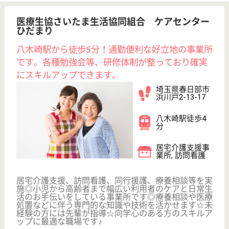
横浜市最大級の社会福祉法人秀峰会が運営！☆大
手社会福祉法人ならではのキャリアアップ、職員
と職員家族を含めた福利厚生が魅力的です♪
神奈川県横浜市
南区通町4-94
弘明寺（横浜市
営）駅徒歩2分
デイサービス,
訪問介護, 定期
巡回・夜間対応,
訪...
ご利用者が最期まで住み慣れたご自宅で暮らし続けら
れる環境づくり、 さらには地域包括ケアシステム構
築の実現のために今後もチャレンジを続けてまいりま
す！
サービス提供責任者 正社員(日勤のみ)
給与
月給：262,000円〜278,000円
職種
サービス提供責任者
給料多め
未経験OK
賞与4か月以上
育休・産休
寮あり
駅徒歩10分以内
WEB問合せ
詳細を見る