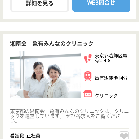
徳心会 菅の里
給与高め◎年末年始休暇あり♪賞与3.5ヶ月☆
神奈川県川崎市
多摩区菅北浦3-
10-20
稲田堤駅徒歩5
分
特別養護老人ホ
ーム, デイサー
ビス, ショート
ステイ...
特別養護老人ホーム入居者への日常生活上の介護支援
を行います。当施設は、利用者の人間性を尊重し共に
学び、生きる姿勢を大切にした「和」と「くらしの
場」となるよう、明るく温かみのある施設を目指しま
す！
看護師 正社員(日勤のみ)
給与
月給：308,500円〜334,000円
職種
看護職
給料多め
未経験OK
車通勤OK
育休・産休
駅徒歩10分以内
WEB問合せ
詳細を見る
介護職 正社員
給与
月給：258,000円〜369,000円
職種
介護職