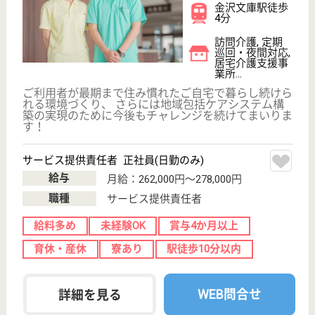
株式会社前原ハート
千葉県船橋市前
原東4-21-6
前原駅徒歩4分
訪問介護, 居宅
介護支援事業所,
訪問看護
千葉県の株式会社前原ハートは、訪問介護・居宅介護
支援事業所・訪問看護を運営しています。 ぜひ各求
人をご覧ください。
看護師 正社員(日勤のみ)
給与
月給：295,000円
職種
看護職
給料多め
休み多め
土日休み
車通勤OK
駅徒歩10分以内
WEB問合せ
詳細を見る
介護支援専門員 正社員(日勤のみ)
給与
月給：280,000円〜295,000円