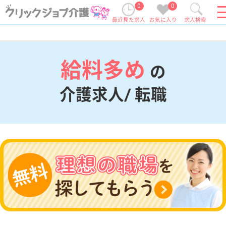
0
0
最近見た求人
お気に入り
求人検索
給料多め
の
介護求人/ 転職
現在の検索条件
変更
エリア・駅
給料多め
変更
こだわり条件