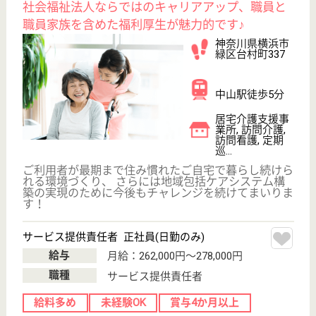
WEB問合せ
詳細を見る
医療生協さいたま生活協同組合 ケアステーシ
ョンかしの木
草加市エリアでの訪問看護のお仕事
埼玉県草加市草
加1-8-13
草加駅徒歩12分
訪問介護, 居宅
介護支援事業所,
訪問看護, 地域
包...
医療生協さいたま生活協同組合は県内6つの医療生協
が合併して誕生した日本で一番大きな医療生協、正職
員・パート等勤務形態相談可、福利厚生面も魅力
介護職 パート(日勤のみ)
給与
時給：1,180円〜1,240円
職種
介護職
給料多め
未経験OK
車通勤OK
育休・産休
WEB問合せ