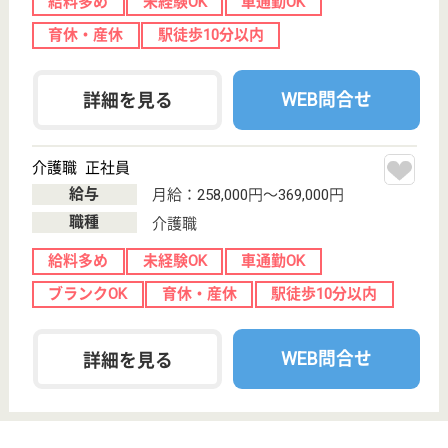
社会福祉法人ならではのキャリアアップ、職員と
職員家族を含めた福利厚生が魅力的です♪
神奈川県横浜市
緑区台村町337
中山駅徒歩5分
居宅介護支援事
業所, 訪問介護,
訪問看護, 定期
巡...
ご利用者が最期まで住み慣れたご自宅で暮らし続けら
れる環境づくり、 さらには地域包括ケアシステム構
築の実現のために今後もチャレンジを続けてまいりま
す！
サービス提供責任者 正社員(日勤のみ)
給与
月給：262,000円〜278,000円
職種
サービス提供責任者
給料多め
未経験OK
賞与4か月以上
育休・産休
寮あり
駅徒歩10分以内
WEB問合せ
詳細を見る
秀峰会 桜樹の森介護保険センター