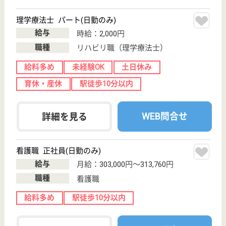
豊信会 草花クリニック
東京都あきる野
市草花2724
福生駅バス10分
クリニック, 居
宅介護支援事業
所, 訪問介護, 訪
問看護
東京都の豊信会 草花クリニックは、クリニック・居
宅介護支援事業所・訪問介護を運営しています。 ぜ
ひ各求人をご覧ください。
ケアマネジャー 正社員(日勤のみ)
給与
月給：250,000円〜290,000円
職種
ケアマネジャー
給料多め
休み多め
未経験OK
土日休み
車通勤OK
育休・産休
WEB問合せ
詳細を見る