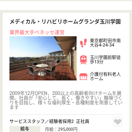
詳細を見る
サービススタッフ／経験者採用2 正社員
給与
月給：325,000円
職種
介護職
給料多め
育休・産休
寮あり
WEB問合せ
詳細を見る
その他の求人を見る
アリア二子玉川
業界大手ベネッセ運営、24H看護師常駐
東京都世田谷区
玉川4-4-7
二子玉川駅徒歩
6分
介護付有料老人
ホーム