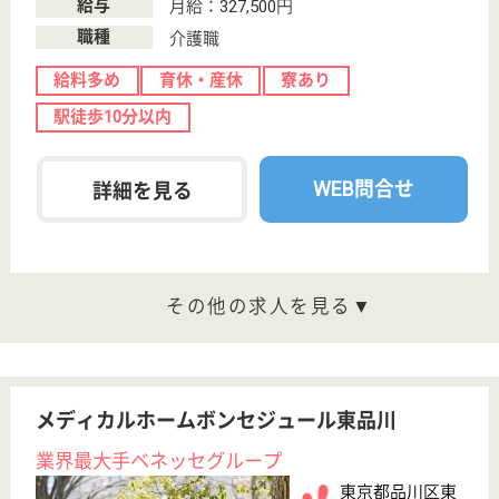
様や家族の立場に立った良質な看護を目指しておりま
す
MSW 正社員(日勤のみ)
給与
月給：200,000円〜303,000円
職種
その他
給料多め
休み多め
車通勤OK
住宅手当あり
育休・産休
寮あり
WEB問合せ
詳細を見る
看護職 正社員
給与
年収：3,010,900円〜3,772,000円
職種
看護職
給料多め
休み多め
未経験OK
車通勤OK
住宅手当あり
育休・産休
WEB問合せ
詳細を見る
子の神福祉会 富士見プラザ