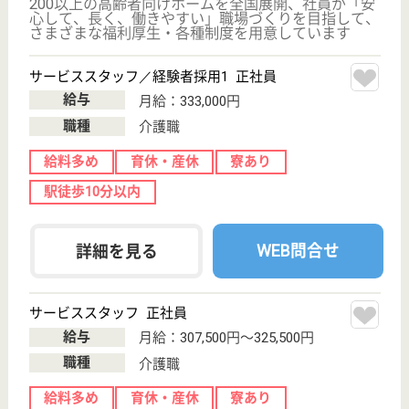
WEB問合せ
詳細を見る
ほたか会 まえばし上泉の里
群馬県前橋市上
泉町1870-1
心臓血管センタ
ー駅徒歩14分
介護付有料老人
ホーム, ショー
トステイ
群馬県のほたか会 まえばし上泉の里は、介護付有料
老人ホーム・ショートステイを運営しています。 ぜ
ひ各求人をご覧ください。
生活相談員 正社員(日勤のみ)
給与
月給：200,352円〜280,120円
職種
生活相談員
給料多め
未経験OK
車通勤OK
育休・産休
寮あり
託児所あり
WEB問合せ
詳細を見る