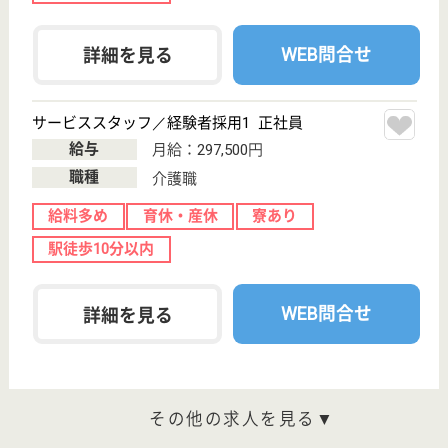
その他の求人を見る
アリア碑文谷
業界大手ベネッセ運営、24H看護師常駐
東京都目黒区碑
文谷3-14-7
都立大学駅徒歩
11分
介護付有料老人
ホーム
200以上の高齢者向けホームを全国展開、社員が「安
心して、長く、働きやすい」職場づくりを目指して、
さまざまな福利厚生・各種制度を用意しています
サービススタッフ／経験者採用1 正社員
給与
月給：317,500円
職種
介護職
給料多め
育休・産休
寮あり
WEB問合せ