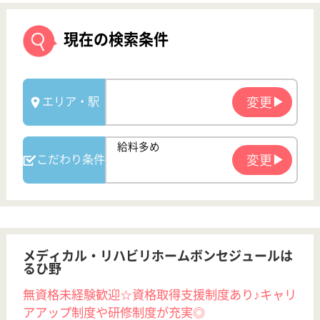
メディカル・リハビリホームボンセジュールは
るひ野
無資格未経験歓迎☆資格取得支援制度あり♪キャリ
アアップ制度や研修制度が充実◎
神奈川県川崎市
麻生区はるひ野
4-19-1
はるひ野駅徒歩
5分
介護付有料老人
ホーム
200以上の高齢者向けホームを全国展開、業界最大手
ベネッセが運営する有料老人ホームです！大手ならで
はの充実した福利厚生・研修制度・教育制度が整って
います♪
サービススタッフ／経験者採用1 正社員
給与
月給：267,500円
職種
介護職
給料多め
育休・産休
寮あり
駅徒歩10分以内