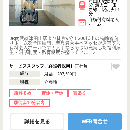
駅徒歩10分以内
WEB問合せ
詳細を見る
その他の求人を見る
メディカル・リハビリホームグランダ玉川学園
業界最大手ベネッセ運営
東京都町田市南
大谷4-24-34
玉川学園前駅徒
歩13分
介護付有料老人
ホーム
2009年12月OPEN、200以上の高齢者向けホームを展
開、社員が「安心して、長く、働きやすい」職場づく
りを目指し、様々な福利厚生・各種制度を用意してい
ます
サービススタッフ／経験者採用2 正社員
給与
月給：295,000円