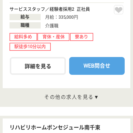
東京都杉並区和
泉2-5-60
明大前駅徒歩10
分
デイサービス,
居宅介護支援事
業所, 訪問看護,
その他
日中の在宅療養のご支援、住み慣れた地域でその人ら
しく療養生活を送れるように、ご自宅などにおいて看
護・医療ケアやをご提供し、自立への支援を行うサー
ビス
正看護職 パート(日勤のみ)
給与
時給：1,800円〜2,500円
職種
看護職
給料多め
育休・産休
駅徒歩10分以内
WEB問合せ
詳細を見る
准看護師 正社員(日勤のみ)
給与
年収：4,800,000円〜5,400,000円
職種
看護職
給料多め
土日休み
育休・産休
駅徒歩10分以内