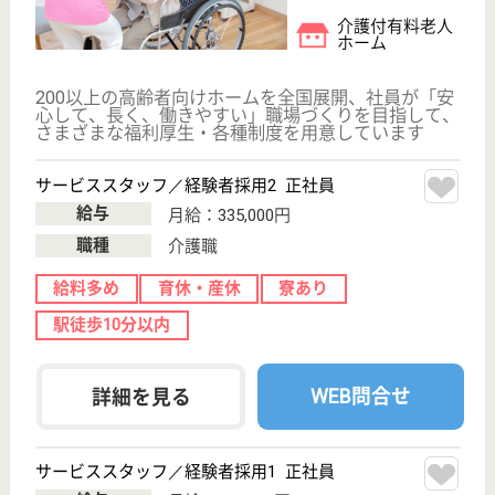
WEB問合せ
詳細を見る
介護員 パート(夜勤のみ)
給与
時給：1,100円〜1,500円
職種
介護職
給料多め
未経験OK
車通勤OK
正社員登用制度
WEB問合せ
詳細を見る
愛友会 千葉愛友会記念病院
上尾中央グループの急性期病院
千葉県流山市鰭
ヶ崎1-1
南流山駅徒歩12
分
病院
産科医療・小児医療・救急医療に積極的に取り組む方
針、7対1の看護配置、優しさと豊かな人間性で患者