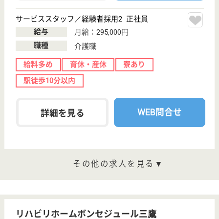
職種
介護職
給料多め
育休・産休
寮あり
WEB問合せ
詳細を見る
サービススタッフ／経験者採用1 正社員
給与
月給：287,500円
職種
介護職
給料多め
育休・産休
寮あり
WEB問合せ
詳細を見る
その他の求人を見る
まどか秋津
業界最大手ベネッセ運営
東京都清瀬市野
塩5-294-1