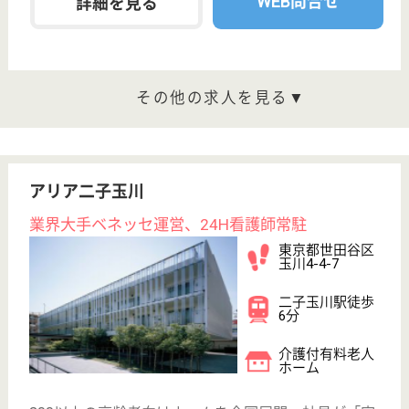
WEB問合せ
詳細を見る
その他の求人を見る
らいふアシスト・泉ヶ森
茨城県日立市水
木町2-20-1
大甕駅徒歩15分
介護付有料老人
ホーム, 居宅介
護支援事業所,
訪問介護
茨城県のらいふアシスト・泉ヶ森は、介護付有料老人
ホーム・居宅介護支援事業所・訪問介護を運営してい
ます。 ぜひ各求人をご覧ください。
介護職 正社員
給与
月給：244,200円〜262,300円
職種
介護職
給料多め
車通勤OK
育休・産休