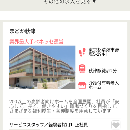
グランダ大井町
業界最大手ベネッセ運営
東京都品川区二
葉1-4-15
下神明駅徒歩3
分, 大井町駅徒
歩10分, 西大井...
介護付有料老人
ホーム
200以上の高齢者向けホームを全国展開、社員が「安
心して、長く、働きやすい」職場づくりを目指して、
さまざまな福利厚生・各種制度を用意しています
サービススタッフ／経験者採用2 正社員
給与
月給：335,000円
職種
介護職
給料多め
育休・産休
寮あり
駅徒歩10分以内
WEB問合せ
詳細を見る
サービススタッフ／経験者採用1 正社員