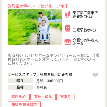
秋津駅徒歩2分
介護付有料老人
ホーム
200以上の高齢者向けホームを全国展開、社員が「安
心して、長く、働きやすい」職場づくりを目指して、
さまざまな福利厚生・各種制度を用意しています
サービススタッフ／経験者採用1 正社員
給与
月給：287,500円
職種
介護職
給料多め
育休・産休
寮あり
駅徒歩10分以内
WEB問合せ
詳細を見る
サービススタッフ／経験者採用2 正社員
給与
月給：295,000円
職種
介護職
給料多め
育休・産休
寮あり
駅徒歩10分以内
WEB問合せ
詳細を見る