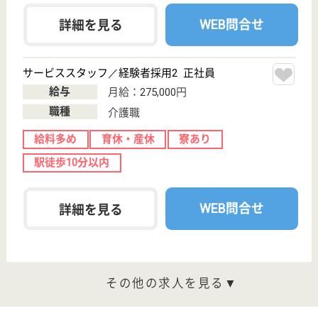
メディカル・リハビリホームボンセジュール草
加
ベネッセグループ、24時間看護師常駐
埼玉県草加市氷
川町2149-3
草加駅徒歩2分
介護付有料老人
ホーム
草加駅から徒歩2分の好立地で通勤も便利、臨床経験
5年以上の方歓迎、安心の職場環境を提供
サービススタッフ／経験者採用2 正社員
給与
月給：275,000円
職種
介護職
給料多め
育休・産休
寮あり
駅徒歩10分以内
WEB問合せ
詳細を見る
サービススタッフ／経験者採用1 正社員
給与
月給：267,500円
職種
介護職