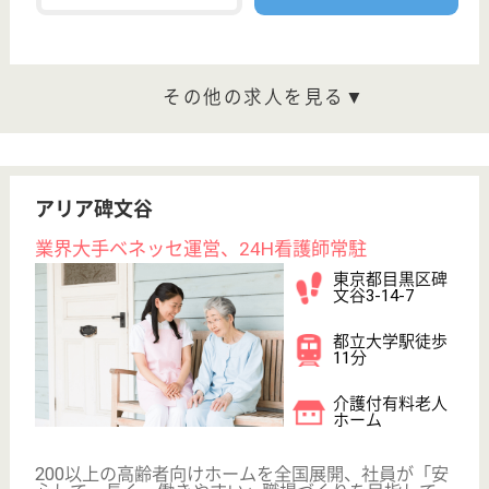
給与
月給：327,500円
職種
介護職
給料多め
育休・産休
寮あり
駅徒歩10分以内
WEB問合せ
詳細を見る
サービススタッフ／経験者採用2 正社員
給与
月給：335,000円
職種
介護職
給料多め
育休・産休
寮あり
駅徒歩10分以内
WEB問合せ
詳細を見る
その他の求人を見る
リハビリホームボンセジュール南千束