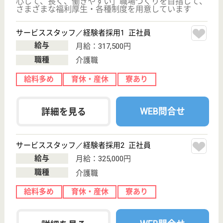
業界最大手ベネッセグループ
東京都大田区南
千束1-1-8
長原駅徒歩5分,
旗の台駅徒歩7
分, 北千束駅徒...
介護付有料老人
ホーム
2012年4月OPEN
サービススタッフ／経験者採用1 正社員
給与
月給：317,500円
職種
介護職
給料多め
育休・産休
寮あり
駅徒歩10分以内
WEB問合せ
詳細を見る
サービススタッフ／経験者採用2 正社員
給与
月給：325,000円
職種
介護職
給料多め
未経験OK
育休・産休
寮あり
駅徒歩10分以内