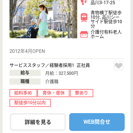
定年65歳でまだまだ働きたいシニアの方歓迎♪住
宅手当あり☆資格取得支援制度あり◎単身寮あ
り！
神奈川県川崎市
宮前区南野川1-
8-11
鷺沼駅バス20分
特別養護老人ホ
ーム, デイサー
ビス, ショート
ステイ...
スタッフや利用者様とのコミュニケーションを大切に
している笑顔あふれる職場です！
看護師 パート(日勤のみ)
給与
時給：1,800円〜2,000円
職種
看護職
給料多め
育休・産休
WEB問合せ
詳細を見る
グリーンメディ明大前
土日祝休み、プライベートも充実