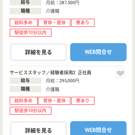
給与
月給：327,500円
職種
介護職
給料多め
育休・産休
寮あり
駅徒歩10分以内
WEB問合せ
詳細を見る
その他の求人を見る
メディカルホームボンセジュール東品川
業界最大手ベネッセグループ
東京都品川区東
品川3-17-25
青物横丁駅徒歩
10分, 品川シー
サイド駅徒歩10
分
介護付有料老人
ホーム
2012年4月OPEN
サービススタッフ／経験者採用1 正社員