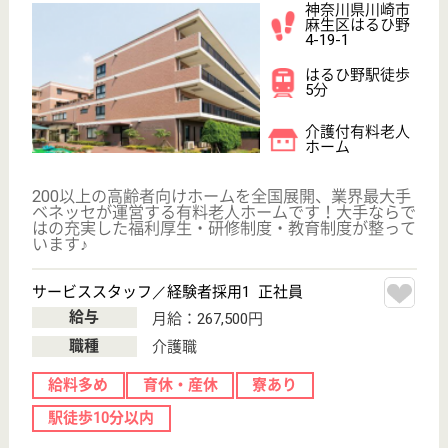
WEB問合せ
詳細を見る
サービススタッフ／経験者採用2 正社員
給与
月給：275,000円
職種
介護職
給料多め
育休・産休
寮あり
駅徒歩10分以内
WEB問合せ
詳細を見る
その他の求人を見る