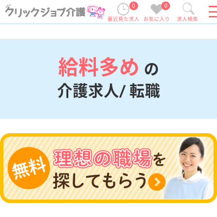
0
0
最近見た求人
お気に入り
求人検索
給料多め
の
介護求人/ 転職
現在の検索条件
変更
エリア・駅
給料多め
変更
こだわり条件