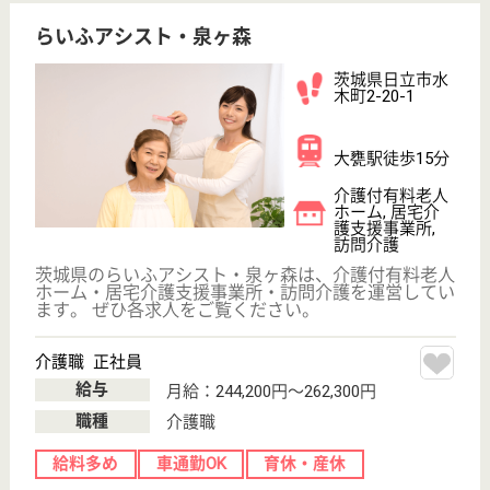
ム・ショートステイを運営しています。 ぜひ各求人
をご覧ください。
理学療法士 正社員(日勤のみ)
給与
月給：240,000円〜260,000円
職種
リハビリ職（理学療法士）
給料多め
未経験OK
車通勤OK
WEB問合せ
詳細を見る
生活相談員 正社員(日勤のみ)
給与
月給：205,000円〜255,000円
職種
生活相談員
給料多め
車通勤OK
WEB問合せ
詳細を見る
ライフコミューン生田
神奈川県川崎市
多摩区三田4-
5555-1