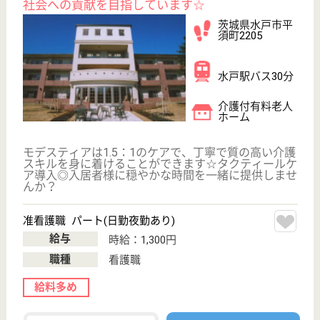
保有資格を選択してくださ
誕生年を入
い
誕生年
必須
保有資格
必須
初任者研修
実務者研修
(ヘルパー2級)
(ヘルパー1級)
介護福祉士
社会福祉士
戻る
ケアマネジャー
PT
次のステッ
OT
その他・なし
次のステップへ
給料多めの高給与求人を
紹介してもら う