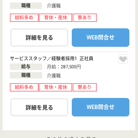
200以上の高齢者向けホームを全国展開、社員が「安
心して、長く、働きやすい」職場づくりを目指して、
さまざまな福利厚生・各種制度を用意しています
サービススタッフ／経験者採用1 正社員
給与
月給：333,000円
職種
介護職
給料多め
育休・産休
寮あり
駅徒歩10分以内
WEB問合せ
詳細を見る
サービススタッフ 正社員
給与
月給：307,500円〜325,500円
職種
介護職
給料多め
育休・産休
寮あり
駅徒歩10分以内
WEB問合せ
詳細を見る
その他の求人を見る