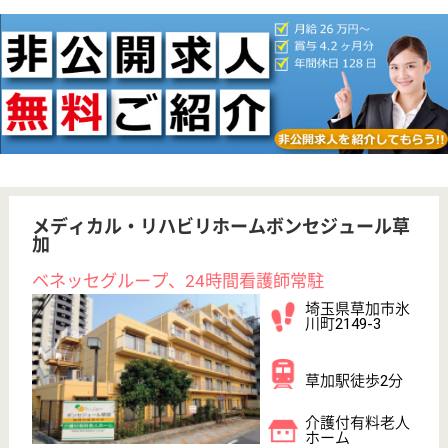
給料多め
育休・産休
寮あり
駅徒歩10分以内
WEB問合せ
詳細を見る
その他の求人を見る
リハビリホームボンセジュール溝の口
無資格未経験歓迎☆資格取得支援制度あり♪キャリ
アアップ制度や研修制度が充実◎
神奈川県川崎市
高津区下作延5-
11-12
津田山駅徒歩9
分, 溝の口〔東
急線〕駅徒歩14
分
介護付有料老人
ホーム
JR南武線津田山駅より徒歩9分！200以上の高齢者向
けホームを全国展開、業界最大手ベネッセが運営する
有料老人ホームです！大手ならではの充実した福利厚
生・研修制度・教育制度が整っています♪