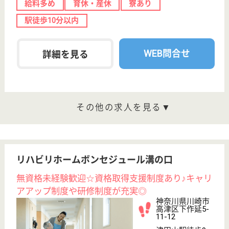
業界最大手ベネッセグループ傘下
東京都三鷹市下
連雀3-43-23
三鷹駅徒歩2分
介護付有料老人
ホーム
東京都のリハビリホームボンセジュール三鷹は、介護
付有料老人ホームを運営しています。 ぜひ各求人を
ご覧ください。
サービススタッフ／経験者採用2 正社員
給与
月給：305,000円
職種
介護職
給料多め
育休・産休
寮あり
駅徒歩10分以内
WEB問合せ
詳細を見る
サービススタッフ／経験者採用1 正社員
給与
月給：297,500円
職種
介護職
給料多め
育休・産休
寮あり