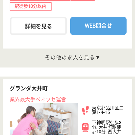
モデスティア水戸
玄関ホールは開放的な吹き抜けの空間、暖炉を備
え、ホテルのような高級感ある有料老人ホームで
す。デイサービスや在宅介護サービスなどで地域
社会への貢献を目指しています☆
茨城県水戸市平
須町2205
水戸駅バス30分
介護付有料老人
ホーム
モデスティアは1.5：1のケアで、丁寧で質の高い介護
スキルを身に着けることができます☆タクティールケ
ア導入◎入居者様に穏やかな時間を一緒に提供しませ
んか？
准看護職 パート(日勤夜勤あり)
給与
時給：1,300円
職種
看護職
給料多め