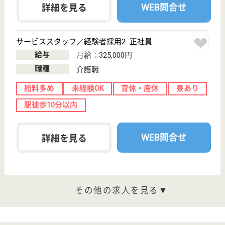
WEB問合せ
詳細を見る
正看護師 正社員(日勤のみ)
給与
月給：331,500円〜380,000円
職種
看護職
給料多め
未経験OK
育休・産休
駅徒歩10分以内
WEB問合せ
詳細を見る
らいふつくば花畑
茨城県つくば市
花畑1-17-4
つくば駅バス10
分
介護付有料老人
ホーム, ショー
トステイ
茨城県のらいふつくば花畑は、介護付有料老人ホー