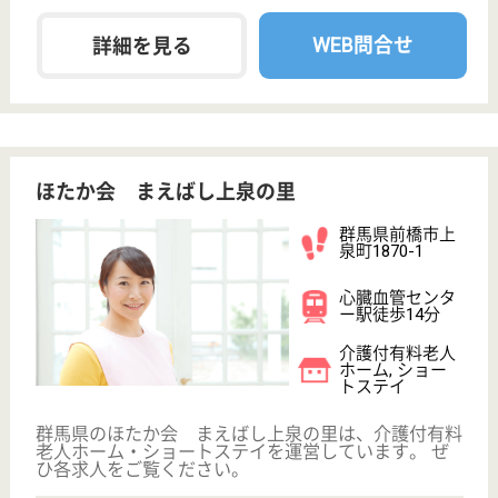
生田駅徒歩15分
介護付有料老人
ホーム
神奈川県のライフコミューン生田は、介護付有料老人
ホームを運営しています。 ぜひ各求人をご覧くださ
い。
准看護職 正社員(日勤のみ)
給与
年収：3,000,000円
職種
看護職
給料多め
WEB問合せ
詳細を見る
もっとみる（61-80 件 /8656 件）
現在の検索条件