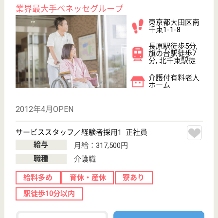
WEB問合せ
詳細を見る
その他の求人を見る
セントケア府中
東京都府中市片
町2-15-8
分倍河原駅徒歩
5分
訪問看護, 訪問
介護
東京都のセントケア府中は、訪問看護・訪問介護を運
営しています。 ぜひ各求人をご覧ください。
准看護師 正社員(日勤のみ)
給与
月給：331,500円〜380,000円
職種
看護職
給料多め
未経験OK
育休・産休
駅徒歩10分以内