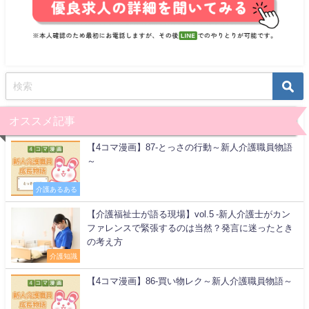
オススメ記事
【4コマ漫画】87-とっさの行動～新人介護職員物語
～
介護あるある
【介護福祉士が語る現場】vol.5 -新人介護士がカン
ファレンスで緊張するのは当然？発言に迷ったとき
の考え方
介護知識
【4コマ漫画】86-買い物レク～新人介護職員物語～