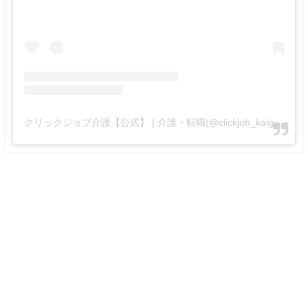
クリックジョブ介護【公式】 | 介護・転職(@clickjob_kaigo_official)がシェアした投稿