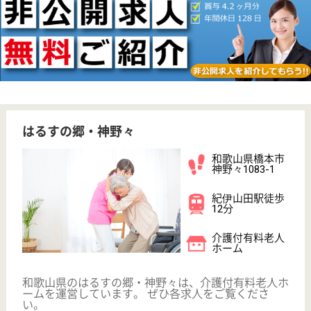
日勤のみ
変更
こだわり条件
;
事業所情報の一部は、厚生労働省の介護事業所・生活関連情報
検索「介護サービス情報公表システム 」から転載しておりま
す。
介護の転職支援サービスお申込み
30
簡単
登録
秒