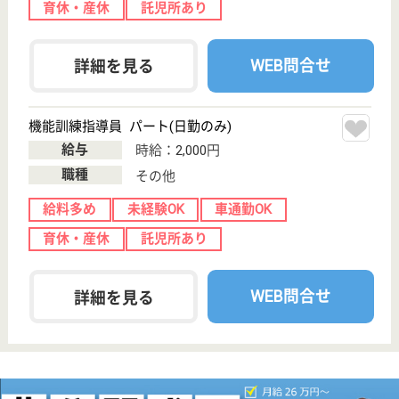
和歌山県橋本市
神野々1083-1
紀伊山田駅徒歩
12分
介護付有料老人
ホーム
和歌山県のはるすの郷・神野々は、介護付有料老人ホ
ームを運営しています。 ぜひ各求人をご覧くださ
い。
看護職 パート(日勤のみ)
給与
時給：1,500円〜1,700円
職種
看護職
未経験OK
車通勤OK
育休・産休
正社員登用制度
WEB問合せ
詳細を見る
現在の検索条件
和歌山県/橋本市
変更
エリア・駅