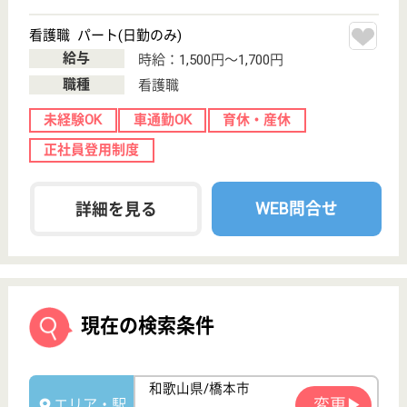
保有資格を選択してくださ
誕生年を入
い
誕生年
必須
保有資格
必須
初任者研修
実務者研修
(ヘルパー2級)
(ヘルパー1級)
介護福祉士
社会福祉士
戻る
ケアマネジャー
PT
次のステッ
OT
その他・なし
次のステップへ
サービス紹介
クリックジョブ介護とは
ご利用の流れ