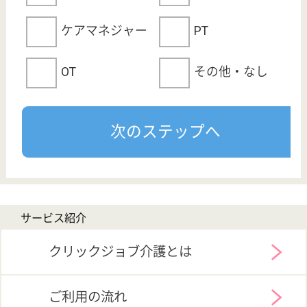
介護職求人支援サービス『クリックジョブ介護』運営会社:
ライフワンズ株式会社 ( 厚生労働大臣許可 )13- ユ -303765
Copyright©LifeOnes Ltd. All Rights Reserved
?>