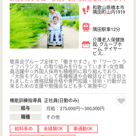
育休・産休
託児所あり
WEB問合せ
詳細を見る
機能訓練指導員 パート(日勤のみ)
給与
時給：2,000円
職種
その他
給料多め
未経験OK
車通勤OK
育休・産休
託児所あり
WEB問合せ
詳細を見る
はるすの郷・神野々