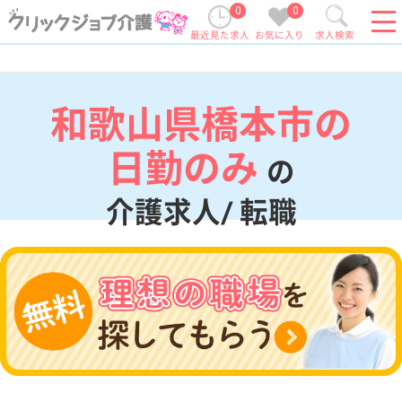
0
0
最近見た求人
お気に入り
求人検索
和歌山県橋本市の
日勤のみ
の
介護求人/ 転職
現在の検索条件
和歌山県/橋本市
変更
エリア・駅
日勤のみ
変更
こだわり条件