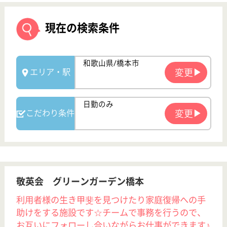
敬英会 グリーンガーデン橋本
利用者様の生き甲斐を見つけたり家庭復帰への手
助けをする施設です☆チームで事務を行うので、
お互いにフォローし合いながらお仕事ができます♪
和歌山県橋本市
隅田町山内1919
隅田駅車12分
介護老人保健施
設, グループホ
ーム, デイサー
ビス,...
敬英会グループ全体で「働きやすさ」や「ワーク・ラ
イフバランス」の取り組みを行なっています♪女性職
員活躍中☆外国人採用も積極的に取り組んでおり、
「大阪モデル」として各種報道や会報誌などで注目さ
れました☆資格試験合格や専門知識・技術・行動が出
来るための支援や勉強会なども多く実施中◎
機能訓練指導員 正社員(日勤のみ)
給与
月給：275,000円〜300,000円
職種
その他
給料多め
未経験OK
車通勤OK