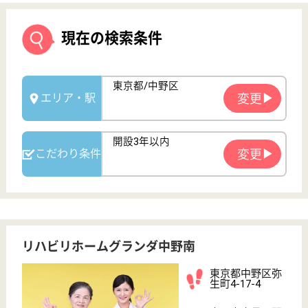
リハビリホームグランダ中野南
東京都中野区弥
生町4-17-4
中野富士見町駅
徒歩8分
介護付有料老人
ホーム
東京都のリハビリホームグランダ中野南は、介護付有
料老人ホームを運営しています。 ぜひ各求人をご覧
ください。
サービススタッフ 正社員
給与
月給：272,000円〜300,000円
職種
介護職
育休・産休
寮あり
駅徒歩10分以内
開設3年以内
WEB問合せ
詳細を見る