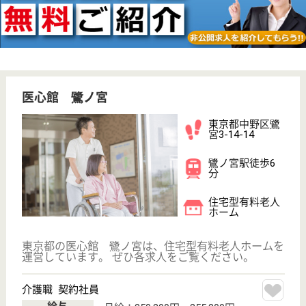
介護付有料老人
ホーム
東京都のはなことばプラス哲学堂は、介護付有料老人
ホームを運営しています。 ぜひ各求人をご覧くださ
い。
ケアスタッフ パート(日勤のみ)
給与
時給：1,460円〜1,600円
職種
介護職
給料多め
育休・産休
駅徒歩10分以内
開設3年以内
WEB問合せ
詳細を見る
介護職（夜勤専従） 正社員
給与
月給：258,000円〜313,000円
職種
介護職
給料多め
未経験OK
育休・産休
駅徒歩10分以内
開設3年以内
WEB問合せ
詳細を見る