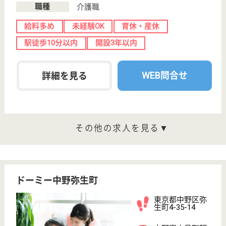
介護の転職支援サービスお申込み
30
簡単
登録
秒
保有資格を選択してくださ
誕生年を入
い
誕生年
必須
保有資格
必須
初任者研修
実務者研修
(ヘルパー2級)
(ヘルパー1級)
介護福祉士
社会福祉士
戻る
ケアマネジャー
PT
次のステッ
OT
その他・なし
次のステップへ