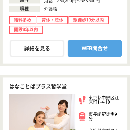
その他の求人を見る
ドーミー中野弥生町
東京都中野区弥
生町4-35-14
中野富士見町駅
徒歩7分
介護付有料老人
ホーム, ショー
トステイ
東京都のドーミー中野弥生町は、介護付有料老人ホー
ム・ショートステイを運営しています。 ぜひ各求人
をご覧ください。
介護職 正社員
給与
月給：263,035円〜355,035円
職種
介護職
給料多め
育休・産休
寮あり
駅徒歩10分以内
開設3年以内
WEB問合せ
詳細を見る