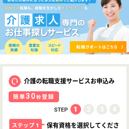
採用ご担当者様へ
お知らせ
看護師の求人・転職なら
『クリックジョブ看護』
介護職求人支援サービス『クリックジョブ介護』運営会社:
ライフワンズ株式会社 ( 厚生労働大臣許可 )13- ユ -303765
Copyright©LifeOnes Ltd. All Rights Reserved
?>