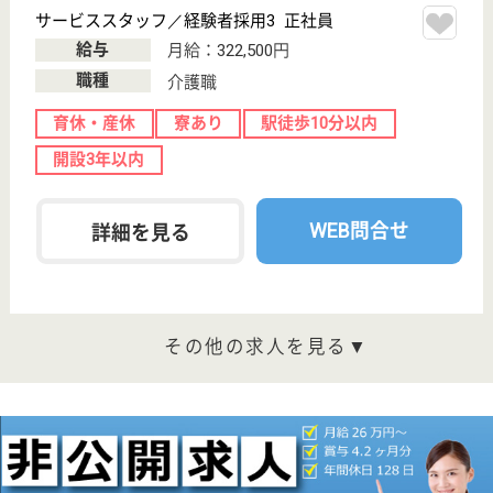
鷺ノ宮駅徒歩6
分
住宅型有料老人
ホーム
東京都の医心館 鷺ノ宮は、住宅型有料老人ホームを
運営しています。 ぜひ各求人をご覧ください。
介護職 契約社員
給与
月給：350,300円〜355,800円
職種
介護職
給料多め
育休・産休
駅徒歩10分以内
開設3年以内
WEB問合せ
詳細を見る
はなことばプラス哲学堂
東京都中野区江
原町1-4-18
東長崎駅徒歩9
分