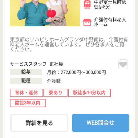
サービススタッフ／経験者採用3 正社員
給与
月給：322,500円
職種
介護職
育休・産休
寮あり
駅徒歩10分以内
開設3年以内
WEB問合せ
詳細を見る
その他の求人を見る
医心館 鷺ノ宮
東京都中野区鷺
宮3-14-14