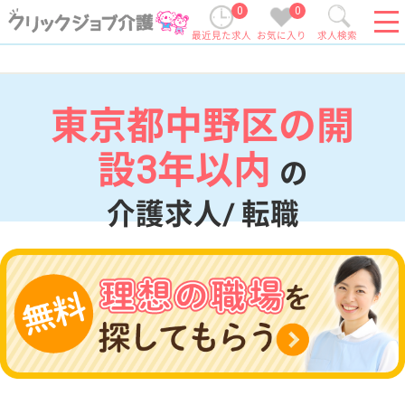
0
0
最近見た求人
お気に入り
求人検索
東京都中野区の開
設3年以内
の
介護求人/ 転職
現在の検索条件
東京都/中野区
変更
エリア・駅
開設3年以内
変更
こだわり条件