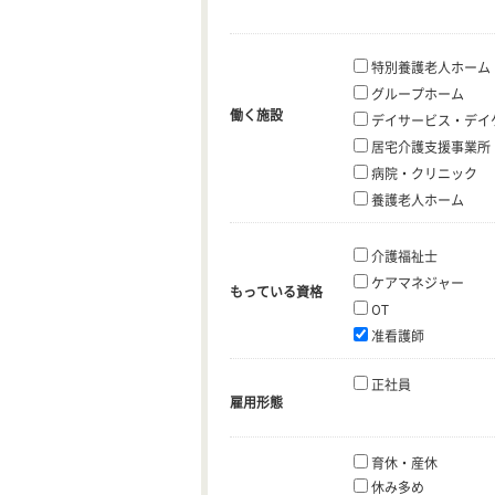
特別養護老人ホーム
グループホーム
働く施設
デイサービス・デイ
居宅介護支援事業所
病院・クリニック
養護老人ホーム
介護福祉士
ケアマネジャー
もっている資格
OT
准看護師
正社員
雇用形態
育休・産休
休み多め