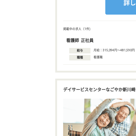
掲載中の求人（1件)
看護師 正社員
月給：315,094円〜481,590円
給与
看護職
職種
デイサービスセンターなごやか新川崎