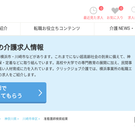
0
0
最近見た求人
お気に入り
求人
紹介
転職お役立ちコンテンツ
介護 NEWS
の介護求人情報
、横浜市・川崎市などがあります。これまでにない超高齢社会の到来に備えて、神
保・定着などに取り組んでいます。高校や大学での専門教育の展開に加え、民間事
高い人材育成に力を入れています。クリックジョブ介護では、横浜事業所の転職エ
の求人をご紹介します。
師で
してもらう
神奈川県
川崎市幸区
准看護師検索結果