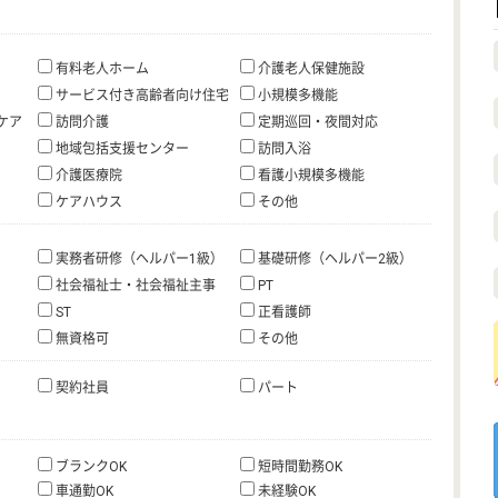
有料老人ホーム
介護老人保健施設
サービス付き高齢者向け住宅
小規模多機能
ケア
訪問介護
定期巡回・夜間対応
地域包括支援センター
訪問入浴
介護医療院
看護小規模多機能
ケアハウス
その他
実務者研修（ヘルパー1級）
基礎研修（ヘルパー2級）
社会福祉士・社会福祉主事
PT
ST
正看護師
無資格可
その他
契約社員
パート
ブランクOK
短時間勤務OK
車通勤OK
未経験OK