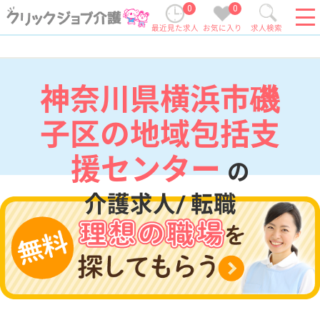
0
0
最近見た求人
お気に入り
求人検索
神奈川県横浜市磯
子区の地域包括支
援センター
の
介護求人/ 転職
現在の検索条件
神奈川県/横浜市磯子区
変更
エリア・駅
地域包括支援センター
変更
こだわり条件