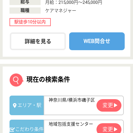
保有資格
必須
初任者研修
実務者研修
(ヘルパー2級)
(ヘルパー1級)
介護福祉士
社会福祉士
戻る
ケアマネジャー
PT
次のステッ
OT
その他・なし
次のステップへ
サービス紹介
クリックジョブ介護とは
ご利用の流れ
公式LINE＠