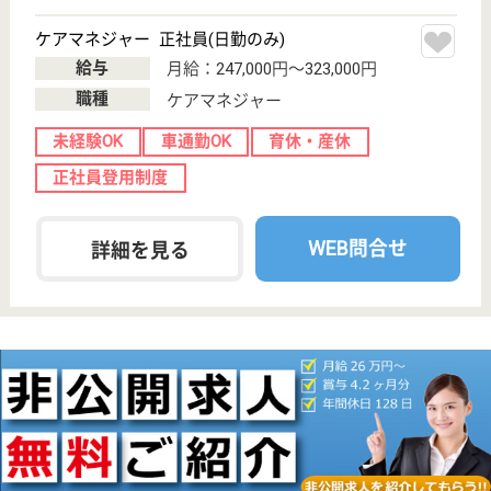
デイサービス,
地域包括支援セ
ンター, 居宅介
護支援...
デイサービス、居宅介護支援といった介護保険サービ
スだけでなく、地域住民の福祉保健に関する相談や、
福祉や保健関係の活動を支援する為部屋の貸し出しも
行っています！時間外月平均1時間と、残業時間が少
なくプライベートも充実することができます♪リフレ
ッシュ休暇が1年辺り7日取得可能◎
ケアマネジャー 正社員(日勤のみ)
給与
月給：215,000円〜245,000円
職種
ケアマネジャー
駅徒歩10分以内
WEB問合せ
詳細を見る
現在の検索条件
神奈川県/横浜市磯子区
変更
エリア・駅
地域包括支援センター
変更
こだわり条件