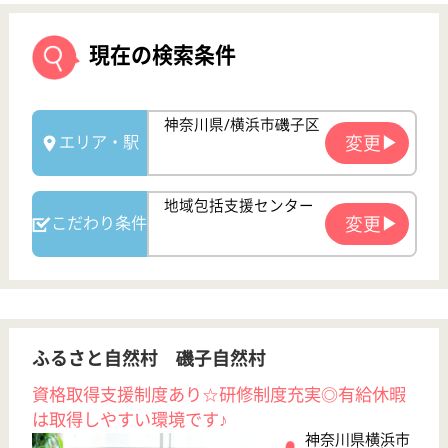
ふるさと自然村 磯子自然村
資格取得支援制度あり☆研修制度充実◎有給休暇
は取得しやすい環境です♪
神奈川県横浜市
磯子区氷取沢町
60-17
金沢文庫駅バス
15分, 能見台駅
バス15分
特別養護老人ホ
ーム, ショート
ステイ, 地域包
括支援...
平成23年4月OPEN☆全室個室のユニット型特養！施
設の運営につきましては、ご利用者様の尊厳を大切に
し、生きている実感を持てるように努めています。
生活相談員 正社員(日勤のみ)
給与
月給：234,816円〜274,816円
職種
生活相談員
車通勤OK
育休・産休
WEB問合せ
詳細を見る