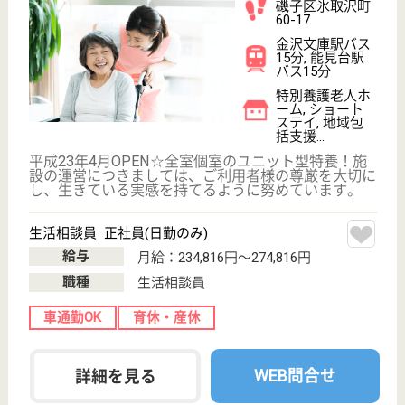
ケアマネジャー 正社員(日勤のみ)
給与
月給：247,000円〜323,000円
職種
ケアマネジャー
未経験OK
車通勤OK
育休・産休
正社員登用制度
WEB問合せ
詳細を見る
伸こう福祉会 横浜市屏風ヶ浦地域ケアプラザ
神奈川県横浜市
磯子区森4-1-17
屏風浦駅徒歩3
分