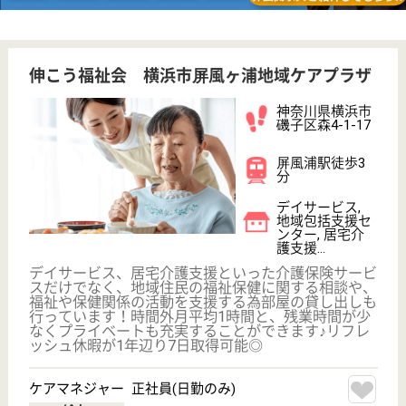
;
事業所情報の一部は、厚生労働省の介護事業所・生活関連情報
検索「介護サービス情報公表システム 」から転載しておりま
す。
介護の転職支援サービスお申込み
30
簡単
登録
秒
保有資格を選択してくださ
誕生年を入
い
誕生年
必須