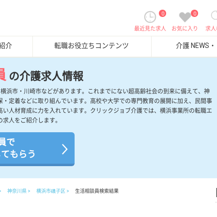
0
0
最近見た求人
お気に入り
求人
紹介
転職お役立ちコンテンツ
介護 NEWS
員
の介護求人情報
、横浜市・川崎市などがあります。これまでにない超高齢社会の到来に備えて、神
保・定着などに取り組んでいます。高校や大学での専門教育の展開に加え、民間事
高い人材育成に力を入れています。クリックジョブ介護では、横浜事業所の転職エ
の求人をご紹介します。
員で
してもらう
神奈川県
横浜市磯子区
生活相談員検索結果