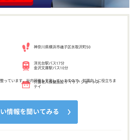
神奈川県横浜市磯子区氷取沢町50
洋光台駅バス17分
金沢文庫駅バス10分
整っています。社内研修も充実していますので、知識向上に役立ちま
介護老人保健施設 デイケア ショートス
テイ