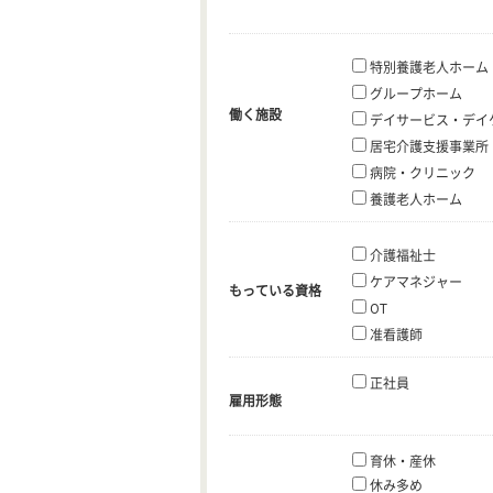
特別養護老人ホーム
グループホーム
働く施設
デイサービス・デイ
居宅介護支援事業所
病院・クリニック
養護老人ホーム
介護福祉士
ケアマネジャー
もっている資格
OT
准看護師
正社員
雇用形態
育休・産休
休み多め