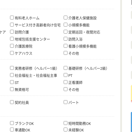
有料老人ホーム
介護老人保健施設
サービス付き高齢者向け住宅
小規模多機能
ケア
訪問介護
定期巡回・夜間対応
地域包括支援センター
訪問入浴
介護医療院
看護小規模多機能
ケアハウス
その他
実務者研修（ヘルパー1級）
基礎研修（ヘルパー2級）
社会福祉士・社会福祉主事
PT
ST
正看護師
無資格可
その他
契約社員
パート
ブランクOK
短時間勤務OK
車通勤OK
未経験OK