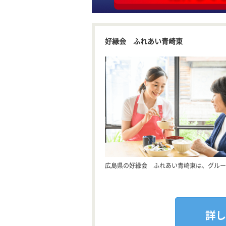
好縁会 ふれあい青崎東
広島県の好縁会 ふれあい青崎東は、グルー