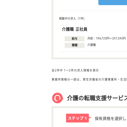
掲載中の求人（1件)
介護職 正社員
月給：196,720円〜257,540円
給与
介護職
職種
全2件中
1〜2件の求人情報を表示
事業所情報の一部は、厚生労働省の介護事業所・生活
介護の転職支援サービ
保有資格を選択し