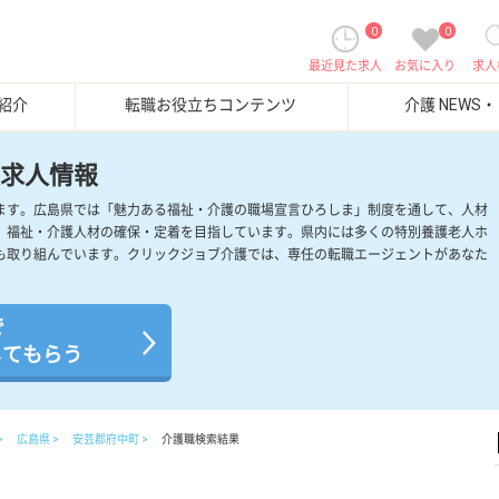
0
0
最近見た求人
お気に入り
求人
紹介
転職お役立ちコンテンツ
介護 NEWS
求人情報
ます。広島県では「魅力ある福祉・介護の職場宣言ひろしま」制度を通して、人材
、福祉・介護人材の確保・定着を目指しています。県内には多くの特別養護老人ホ
も取り組んでいます。クリックジョブ介護では、専任の転職エージェントがあなた
。
で
してもらう
広島県
安芸郡府中町
介護職検索結果