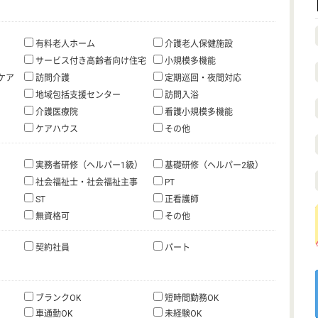
有料老人ホーム
介護老人保健施設
サービス付き高齢者向け住宅
小規模多機能
ケア
訪問介護
定期巡回・夜間対応
地域包括支援センター
訪問入浴
介護医療院
看護小規模多機能
ケアハウス
その他
実務者研修（ヘルパー1級）
基礎研修（ヘルパー2級）
社会福祉士・社会福祉主事
PT
ST
正看護師
無資格可
その他
契約社員
パート
ブランクOK
短時間勤務OK
車通勤OK
未経験OK