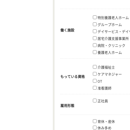
特別養護老人ホーム
グループホーム
働く施設
デイサービス・デイ
居宅介護支援事業所
病院・クリニック
養護老人ホーム
介護福祉士
ケアマネジャー
もっている資格
OT
准看護師
正社員
雇用形態
育休・産休
休み多め